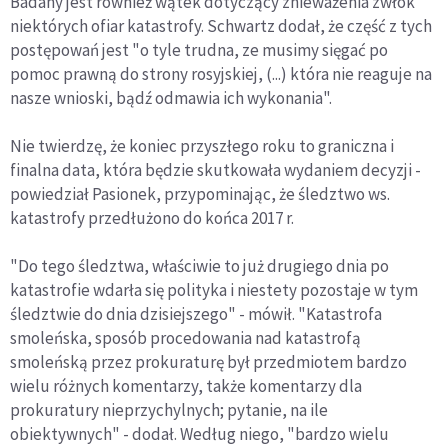
Badany jest również wątek dotyczący znieważenia zwłok
niektórych ofiar katastrofy. Schwartz dodał, że część z tych
postępowań jest "o tyle trudna, ze musimy sięgać po
pomoc prawną do strony rosyjskiej, (...) która nie reaguje na
nasze wnioski, bądź odmawia ich wykonania".
Nie twierdzę, że koniec przyszłego roku to graniczna i
finalna data, która będzie skutkowała wydaniem decyzji -
powiedział Pasionek, przypominając, że śledztwo ws.
katastrofy przedłużono do końca 2017 r.
"Do tego śledztwa, właściwie to już drugiego dnia po
katastrofie wdarła się polityka i niestety pozostaje w tym
śledztwie do dnia dzisiejszego" - mówił. "Katastrofa
smoleńska, sposób procedowania nad katastrofą
smoleńską przez prokuraturę był przedmiotem bardzo
wielu różnych komentarzy, także komentarzy dla
prokuratury nieprzychylnych; pytanie, na ile
obiektywnych" - dodał. Według niego, "bardzo wielu