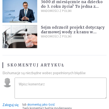
3600 zł miesięcznie na dziecko
do 3. roku życia? To jedna z
propozycji programu "Rozwój
WIADOMOŚCI Z POLSKI
Plus"
Sejm odrzucił projekt dotyczący
darmowej wody z kranu w
restauracjach
WIADOMOŚCI Z POLSKI
SKOMENTUJ ARTYKUŁ
Ekshumacje są niezbędne wobec popełnionych błędów
Zaloguj się
lub
skomentuj jako Gość
Twój komentarz będzie moderowany