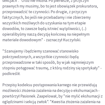
sekcjach". "Otóż nie można. Po pierwsze, z przyczyn
prawnych my musimy, bo to jest obowiązek prokuratora,
przeprowadzić te czynności. Po drugie, z przyczyn
faktycznych, bo jeśli nie przebadamy i nie zbierzemy
wszystkich możliwych do uzyskania na tym etapie
dowodów, to zawsze będą istnieć wątpliwości, (...)
opieralibyśmy naszą decyzję końcową na niepełnym
materiale dowodowym" - zaznaczył Kuczyński.
"Szanujemy i będziemy szanować stanowisko
pokrzywdzonych, a wszystkie czynności będą
przeprowadzone w taki sposób, by w jak najmniejszym
stopniu potęgować traumę, z którą rodziny się spotykały" -
podkreślił.
Przepisy kodeksu postępowania karnego nie przewidują
możliwości złożenia zażalenia na decyzję o ekshumacjach -
powtórzył Pasionek. Zaapelował, by "nie mylić ekshumacji z
oględzinami i sekcją zwłok". "Kwestia złożenia zażalenia na