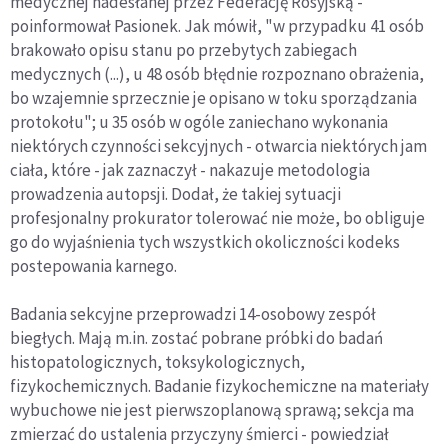
medycznej nadesłanej przez Federację Rosyjską -
poinformował Pasionek. Jak mówił, "w przypadku 41 osób
brakowało opisu stanu po przebytych zabiegach
medycznych (...), u 48 osób błędnie rozpoznano obrażenia,
bo wzajemnie sprzecznie je opisano w toku sporządzania
protokołu"; u 35 osób w ogóle zaniechano wykonania
niektórych czynności sekcyjnych - otwarcia niektórych jam
ciała, które - jak zaznaczył - nakazuje metodologia
prowadzenia autopsji. Dodał, że takiej sytuacji
profesjonalny prokurator tolerować nie może, bo obliguje
go do wyjaśnienia tych wszystkich okoliczności kodeks
postepowania karnego.
Badania sekcyjne przeprowadzi 14-osobowy zespół
biegłych. Mają m.in. zostać pobrane próbki do badań
histopatologicznych, toksykologicznych,
fizykochemicznych. Badanie fizykochemiczne na materiały
wybuchowe nie jest pierwszoplanową sprawą; sekcja ma
zmierzać do ustalenia przyczyny śmierci - powiedział