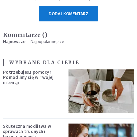
DODAJ KOMENTARZ
Komentarze (
)
Najnowsze
Najpopularniejsze
WYBRANE DLA CIEBIE
Potrzebujesz pomocy?
Pomodlimy się w Twojej
intencji
Skuteczna modlitwa w
sprawach trudnych i
beznadziejnych