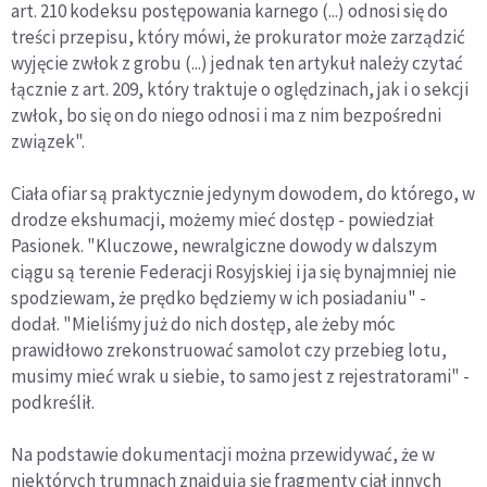
art. 210 kodeksu postępowania karnego (...) odnosi się do
treści przepisu, który mówi, że prokurator może zarządzić
wyjęcie zwłok z grobu (...) jednak ten artykuł należy czytać
łącznie z art. 209, który traktuje o oględzinach, jak i o sekcji
zwłok, bo się on do niego odnosi i ma z nim bezpośredni
związek".
Ciała ofiar są praktycznie jedynym dowodem, do którego, w
drodze ekshumacji, możemy mieć dostęp - powiedział
Pasionek. "Kluczowe, newralgiczne dowody w dalszym
ciągu są terenie Federacji Rosyjskiej i ja się bynajmniej nie
spodziewam, że prędko będziemy w ich posiadaniu" -
dodał. "Mieliśmy już do nich dostęp, ale żeby móc
prawidłowo zrekonstruować samolot czy przebieg lotu,
musimy mieć wrak u siebie, to samo jest z rejestratorami" -
podkreślił.
Na podstawie dokumentacji można przewidywać, że w
niektórych trumnach znajdują się fragmenty ciał innych