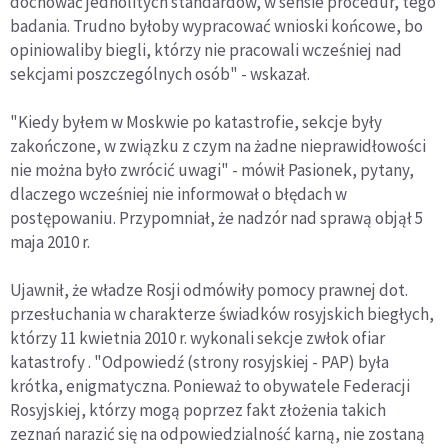
dochować jednolitych standardów, w sensie procedur, tego
badania. Trudno byłoby wypracować wnioski końcowe, bo
opiniowaliby biegli, którzy nie pracowali wcześniej nad
sekcjami poszczególnych osób" - wskazał.
"Kiedy byłem w Moskwie po katastrofie, sekcje były
zakończone, w związku z czym na żadne nieprawidłowości
nie można było zwrócić uwagi" - mówił Pasionek, pytany,
dlaczego wcześniej nie informował o błędach w
postępowaniu. Przypomniał, że nadzór nad sprawą objął 5
maja 2010 r.
Ujawnił, że władze Rosji odmówiły pomocy prawnej dot.
przesłuchania w charakterze świadków rosyjskich biegłych,
którzy 11 kwietnia 2010 r. wykonali sekcje zwłok ofiar
katastrofy . "Odpowiedź (strony rosyjskiej - PAP) była
krótka, enigmatyczna. Ponieważ to obywatele Federacji
Rosyjskiej, którzy mogą poprzez fakt złożenia takich
zeznań narazić się na odpowiedzialność karną, nie zostaną