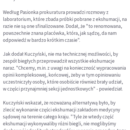
Według Pasionka prokuratura prowadzi rozmowy z
laboratorium, które zbada próbki pobrane z ekshumacji, na
razie nie są one sfinalizowane. Dodał, że "to renomowana,
powszechnie znana placówka, która, jak sądzę, da nam
odpowiedź w bardzo krótkim czasie".
Jak dodał Kuczyński, nie ma technicznej możliwości, by
zespół biegłych przeprowadził wszystkie ekshumacje
naraz. "Chcemy, m.in. z uwagi na konieczność wypracowania
opinii kompleksowej, końcowej, żeby w tym opiniowaniu
uczestniczyły osoby, które osobiście również brały udział,
w części przynajmniej sekcji jednostkowych" - powiedział.
Kuczyński wskazał, że rozważaną alternatywą było, by
zlecić wykonanie części ekshumacji zakładom medycyny
sądowej na terenie całego kraju. "Tyle że wtedy część
ekshumacji wykonywaliby różni biegli, nie moglibyśmy