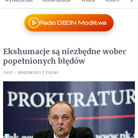
Radio DEON Modlitwa
Ekshumacje są niezbędne wobec
popełnionych błędów
ŚWIAT
WIADOMOŚCI Z POLSKI