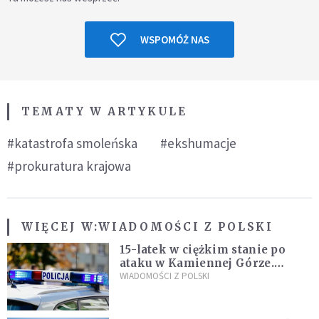
WSPOMÓŻ NAS
TEMATY W ARTYKULE
#katastrofa smoleńska
#ekshumacje
#prokuratura krajowa
WIĘCEJ W:
WIADOMOŚCI Z POLSKI
15-latek w ciężkim stanie po
ataku w Kamiennej Górze.
Policja zatrzymała dwóch
WIADOMOŚCI Z POLSKI
nastolatków