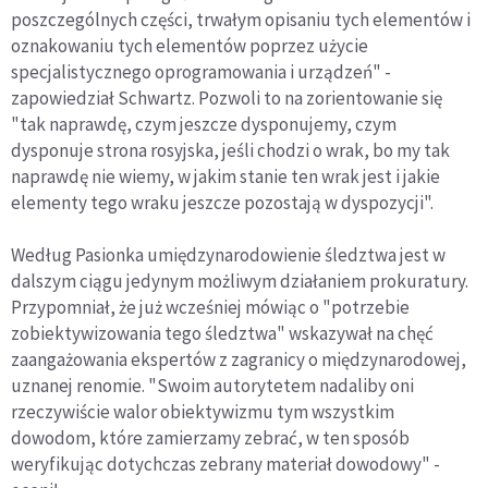
poszczególnych części, trwałym opisaniu tych elementów i
oznakowaniu tych elementów poprzez użycie
specjalistycznego oprogramowania i urządzeń" -
zapowiedział Schwartz. Pozwoli to na zorientowanie się
"tak naprawdę, czym jeszcze dysponujemy, czym
dysponuje strona rosyjska, jeśli chodzi o wrak, bo my tak
naprawdę nie wiemy, w jakim stanie ten wrak jest i jakie
elementy tego wraku jeszcze pozostają w dyspozycji".
Według Pasionka umiędzynarodowienie śledztwa jest w
dalszym ciągu jedynym możliwym działaniem prokuratury.
Przypomniał, że już wcześniej mówiąc o "potrzebie
zobiektywizowania tego śledztwa" wskazywał na chęć
zaangażowania ekspertów z zagranicy o międzynarodowej,
uznanej renomie. "Swoim autorytetem nadaliby oni
rzeczywiście walor obiektywizmu tym wszystkim
dowodom, które zamierzamy zebrać, w ten sposób
weryfikując dotychczas zebrany materiał dowodowy" -