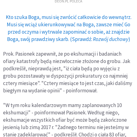
DEON.PL POLECA
Kto szuka Boga, musi się zwrócić całkowicie do wewnątrz.
Musi się wciąż ukierunkowywać na Boga, zawsze mieć Go
przed oczyma i wytrwale zapominać o sobie, aż znajdzie
Boga, swój prawdziwy skarb. (Sprawdź:
Rozwój duchowy
)
Prok. Pasionek zapewnił, że po ekshumacji i badaniach
ofiary katastrofy będą niezwłocznie złożone do grobu. Jak
podkreślił, nieprawdą jest, "iż ciała będą po wyjęciu z
grobu pozostawały w dyspozycji prokuratury co najmniej
cztery miesiące". "Cztery miesiące to jest czas, jaki daliśmy
biegłym na wydanie opinii" - poinformował.
"W tym roku kalendarzowym mamy zaplanowanych 10
ekshumacji" - poinformował Pasionek. Według niego,
ekshumacje wszystkich ofiar być może będą zakończone
jesienią lub zimą 2017 r. "Żadnego terminu nie jesteśmy w
stanie zadeklarować" - podkreślił. Chodzi o ciała 83 ofiar,