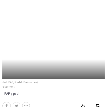
(fot. PAP/Radek Pietruszka)
9 lat temu
PAP / psd