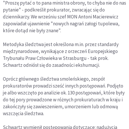
"Proszę pytać o to pana ministra obrony, to chyba nie do nas
pytanie" - podkreślił prokurator, zwracając się do
dziennikarzy. We wrześniu szef MON Antoni Macierewicz
zapowiadał ujawnienie "nowych nagrań załogi tupolewa,
które dotąd nie były znane".
Metodyka śledztwa jest określona m.in. przez standardy
międzynarodowe, wynikające z orzeczeń Europejskiego
Trybunału Praw Człowieka w Strasburgu - tak prok.
Schwartz odniósł się do zasadności ekshumacji.
Oprócz głównego śledztwa smoleńskiego, zespół
prokuratorów prowadzi sześć innych postępowań. Podjęto
je albo wszczęto po analizie ok. 130 postępowań, które były
do tej pory prowadzone w różnych prokuraturach w kraju i
zakończyły się zawieszeniem, umorzeniem lub odmową
wszczęcia śledztwa.
Schwartz wymienił postępowania dotyczące: nadużycia