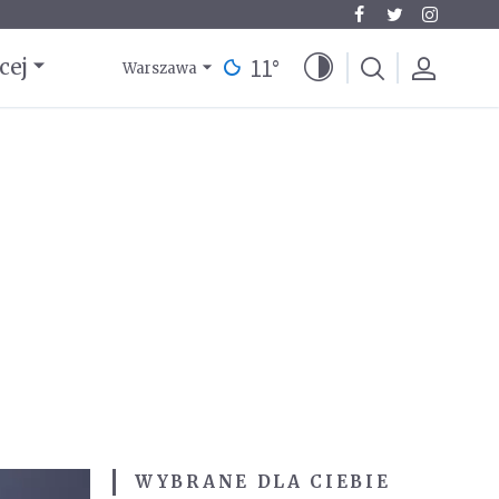
11
°
cej
Warszawa
WYBRANE DLA CIEBIE