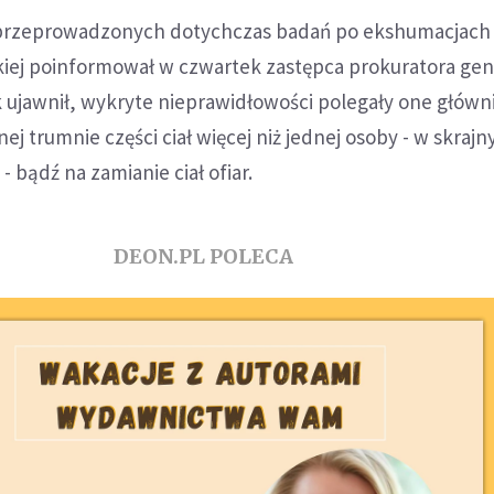
przeprowadzonych dotychczas badań po ekshumacjach 
kiej poinformował w czwartek zastępca prokuratora ge
 ujawnił, wykryte nieprawidłowości polegały one główn
ej trumnie części ciał więcej niż jednej osoby - w skraj
 bądź na zamianie ciał ofiar.
DEON.PL POLECA