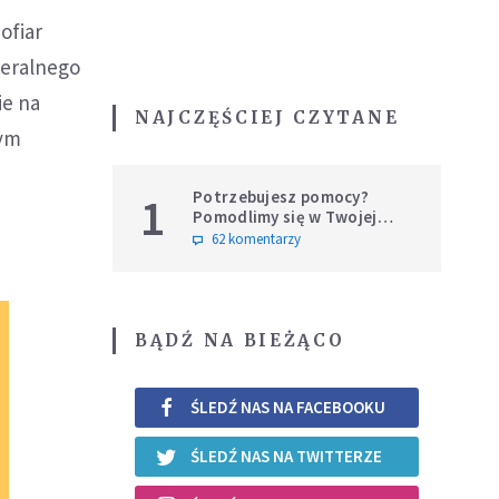
ofiar
neralnego
ie na
NAJCZĘŚCIEJ CZYTANE
nym
Potrzebujesz pomocy?
1
Pomodlimy się w Twojej
intencji
62 komentarzy
BĄDŹ NA BIEŻĄCO
ŚLEDŹ NAS NA FACEBOOKU
ŚLEDŹ NAS NA TWITTERZE