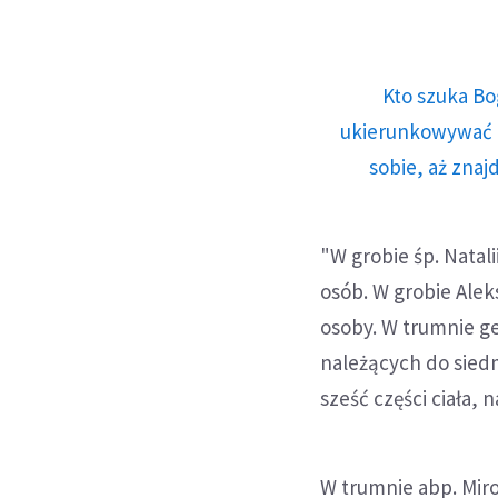
Kto szuka Bo
ukierunkowywać n
sobie, aż znaj
"W grobie śp. Natali
osób. W grobie Alek
osoby. W trumnie ge
należących do sied
sześć części ciała,
W trumnie abp. Mir