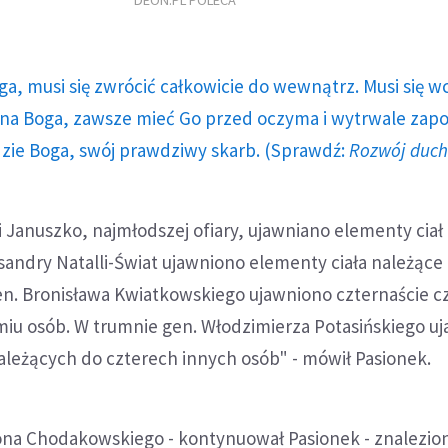
DEON.PL POLECA
ga, musi się zwrócić całkowicie do wewnątrz. Musi się w
a Boga, zawsze mieć Go przed oczyma i wytrwale zap
dzie Boga, swój prawdziwy skarb. (Sprawdź:
Rozwój duc
i Januszko, najmłodszej ofiary, ujawniano elementy ciał 
sandry Natalli-Świat ujawniono elementy ciała należące
n. Bronisława Kwiatkowskiego ujawniono czternaście czę
miu osób. W trumnie gen. Włodzimierza Potasińskiego u
 należących do czterech innych osób" - mówił Pasionek.
ona Chodakowskiego - kontynuował Pasionek - znalezio