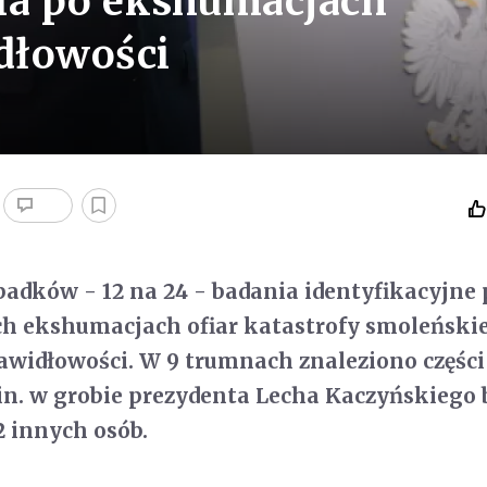
ia po ekshumacjach
dłowości
adków - 12 na 24 - badania identyfikacyjne 
h ekshumacjach ofiar katastrofy smoleńskie
widłowości. W 9 trumnach znaleziono części 
in. w grobie prezydenta Lecha Kaczyńskiego 
2 innych osób.