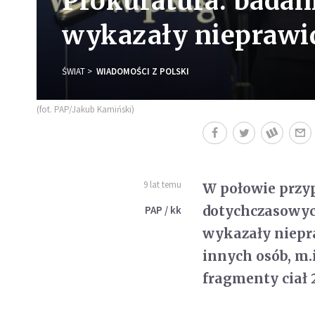
Prokuratura: badan
wykazały nieprawi
ŚWIAT
WIADOMOŚCI Z POLSKI
(fot. PAP/Jakub Kamiński)
9 lat temu
W połowie przyp
dotychczasowyc
PAP / kk
wykazały niepra
innych osób, m.
fragmenty ciał 