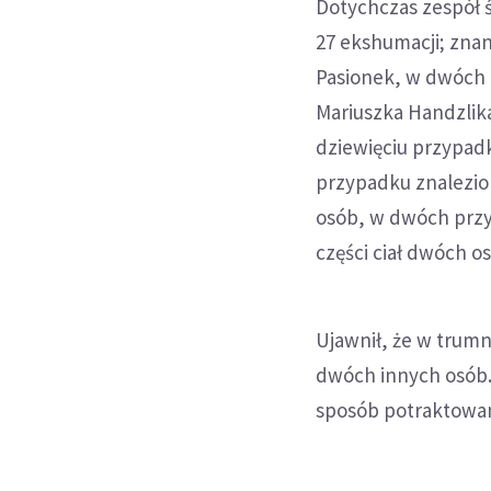
Dotychczas zespół ś
27 ekshumacji; zna
Pasionek, w dwóch 
Mariuszka Handzlika
dziewięciu przypadk
przypadku znalezion
osób, w dwóch przy
części ciał dwóch o
Ujawnił, że w trum
dwóch innych osób. 
sposób potraktowan