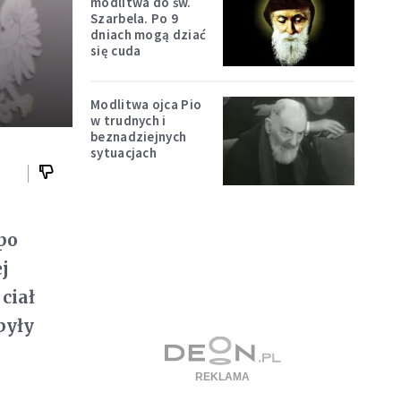
modlitwa do św.
Szarbela. Po 9
dniach mogą dziać
się cuda
Modlitwa ojca Pio
w trudnych i
beznadziejnych
sytuacjach
po
j
ciał
były