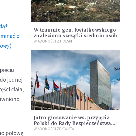
ciąż
W trumnie gen. Kwiatkowskiego
ominać o
znaleziono szczątki siedmiu osób
WIADOMOŚCI Z POLSKI
howy
)
pięciu
 do jednej
ści ciała,
jawniono
Jutro głosowanie ws. przyjęcia
Polski do Rady Bezpieczeństwa
ONZ
WIADOMOŚCI ZE ŚWIATA
no połowę