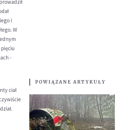
eprowadził
odał
ego i
rłego. W
 jednym
 pięciu
ach -
POWIĄZANE ARTYKUŁY
ty ciał
czywiście
ział.