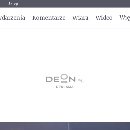
g
Sklep
Wię
darzenia
Komentarze
Wiara
Wideo