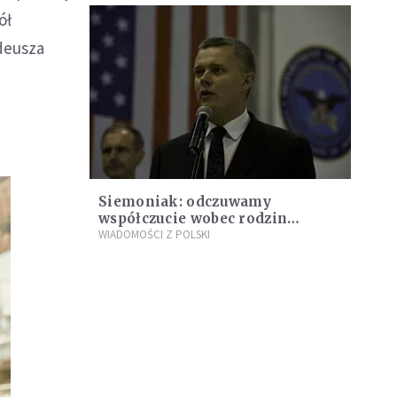
ół
adeusza
Siemoniak: odczuwamy
współczucie wobec rodzin
smoleńskich
WIADOMOŚCI Z POLSKI