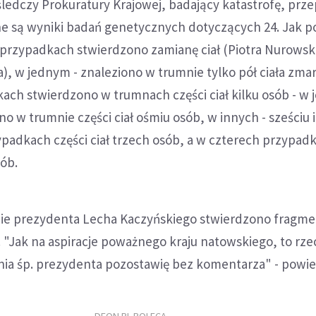
ledczy Prokuratury Krajowej, badający katastrofę, prz
ne są wyniki badań genetycznych dotyczących 24. Jak p
przypadkach stwierdzono zamianę ciał (Piotra Nurowski
), w jednym - znaleziono w trumnie tylko pół ciała zma
ach stwierdzono w trumnach części ciał kilku osób - w
o w trumnie części ciał ośmiu osób, w innych - sześciu i
padkach części ciał trzech osób, a w czterech przypadk
sób.
nie prezydenta Lecha Kaczyńskiego stwierdzono fragmen
"Jak na aspiracje poważnego kraju natowskiego, to rze
ia śp. prezydenta pozostawię bez komentarza" - powied