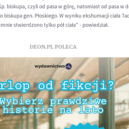
 śp. biskupa, czyli od pasa w górę, natomiast od pasa w d
ało biskupa gen. Płoskiego. W wyniku ekshumacji ciała T
umnie stwierdzono tylko pół ciała" - powiedział.
DEON.PL POLECA