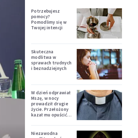
Potrzebujesz
pomocy?
Pomodlimy się w
Twojej intencji
Skuteczna
modlitwa w
sprawach trudnych
i beznadziejnych
W dzień odprawiał
Mszę, w nocy
prowadził drugie
życie. Przełożony
kazał mu opuścić
zakon
Niezawodna