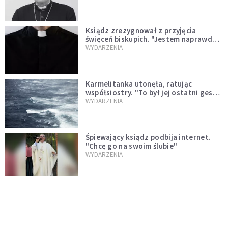
Ksiądz zrezygnował z przyjęcia
święceń biskupich. "Jestem naprawdę
niegodny"
WYDARZENIA
Karmelitanka utonęła, ratując
współsiostry. "To był jej ostatni gest
miłości"
WYDARZENIA
Śpiewający ksiądz podbija internet.
"Chcę go na swoim ślubie"
WYDARZENIA
[PILNE] Zmiany w archidiecezji
warszawskiej. Abp Adrian Galbas
wręczył dekrety nowym proboszczom
KOŚCIÓŁ