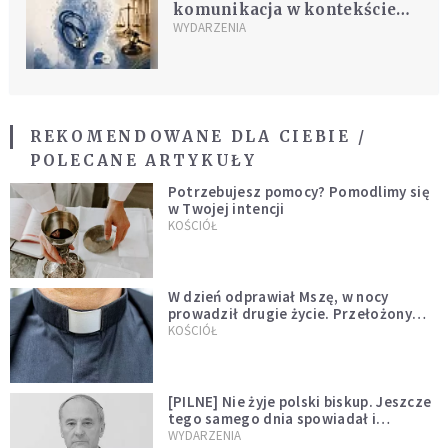
komunikacja w kontekście
chorób i błędów w sztuce
WYDARZENIA
lekarskiej
REKOMENDOWANE DLA CIEBIE /
POLECANE ARTYKUŁY
Potrzebujesz pomocy? Pomodlimy się
w Twojej intencji
KOŚCIÓŁ
W dzień odprawiał Mszę, w nocy
prowadził drugie życie. Przełożony
kazał mu opuścić zakon
KOŚCIÓŁ
[PILNE] Nie żyje polski biskup. Jeszcze
tego samego dnia spowiadał i
sprawował Mszę świętą
WYDARZENIA