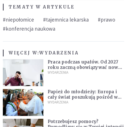
TEMATY W ARTYKULE
#niepołomice
#tajemnica lekarska
#prawo
#konferencja naukowa
WIĘCEJ W:
WYDARZENIA
Praca podczas upałów. Od 2027
roku zaczną obowiązywać nowe
przepisy
WYDARZENIA
Papież do młodzieży: Europa i
cały świat poszukują pośród was
nowych świętych
WYDARZENIA
Potrzebujesz pomocy?
Pomodlimy się w Twojej intencji