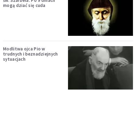
św. Szarbela. Po 9 dniach
mogą dziać się cuda
Modlitwa ojca Pio w
trudnych i beznadziejnych
sytuacjach