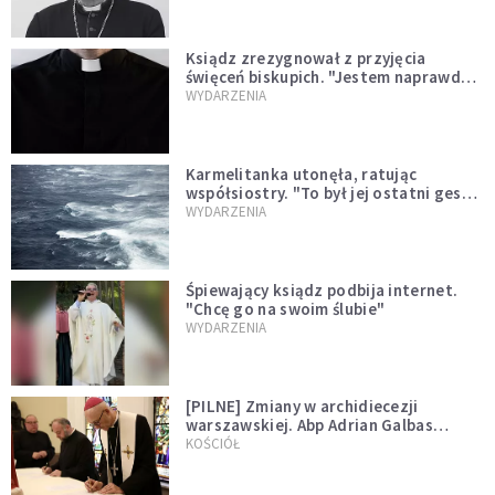
Ksiądz zrezygnował z przyjęcia
święceń biskupich. "Jestem naprawdę
niegodny"
WYDARZENIA
Karmelitanka utonęła, ratując
współsiostry. "To był jej ostatni gest
miłości"
WYDARZENIA
Śpiewający ksiądz podbija internet.
"Chcę go na swoim ślubie"
WYDARZENIA
[PILNE] Zmiany w archidiecezji
warszawskiej. Abp Adrian Galbas
wręczył dekrety nowym proboszczom
KOŚCIÓŁ