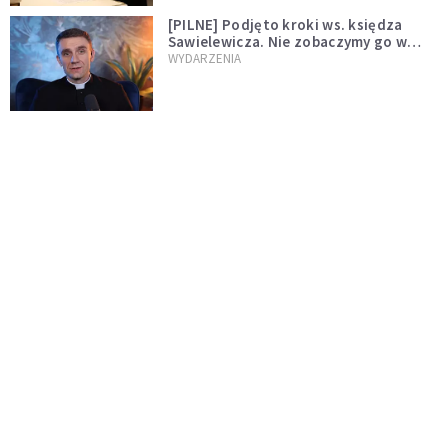
[PILNE] Podjęto kroki ws. księdza
Sawielewicza. Nie zobaczymy go w
mediach
WYDARZENIA