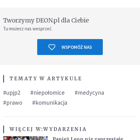
Tworzymy DEON.pl dla Ciebie
Tu możesz nas wesprzeć.
WSPOMÓŻ NAS
TEMATY W ARTYKULE
#upjp2
#niepołomice
#medycyna
#prawo
#komunikacja
WIĘCEJ W:
WYDARZENIA
Papież Leon nie zaprzestaje