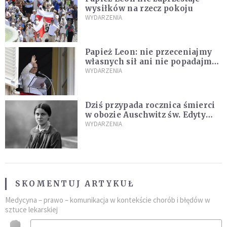
wysiłków na rzecz pokoju
WYDARZENIA
Papież Leon: nie przeceniajmy
własnych sił ani nie popadajmy
w rozpacz
WYDARZENIA
Dziś przypada rocznica śmierci
w obozie Auschwitz św. Edyty
Stein – co o niej mówił Jan
WYDARZENIA
Paweł II?
SKOMENTUJ ARTYKUŁ
Medycyna – prawo – komunikacja w kontekście chorób i błędów w
sztuce lekarskiej