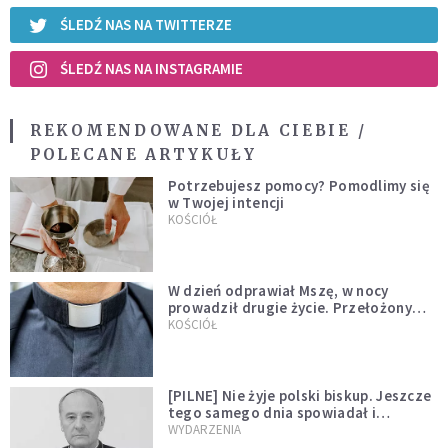
ŚLEDŹ NAS NA TWITTERZE
ŚLEDŹ NAS NA INSTAGRAMIE
REKOMENDOWANE DLA CIEBIE /
POLECANE ARTYKUŁY
Potrzebujesz pomocy? Pomodlimy się
w Twojej intencji
KOŚCIÓŁ
W dzień odprawiał Mszę, w nocy
prowadził drugie życie. Przełożony
kazał mu opuścić zakon
KOŚCIÓŁ
[PILNE] Nie żyje polski biskup. Jeszcze
tego samego dnia spowiadał i
sprawował Mszę świętą
WYDARZENIA