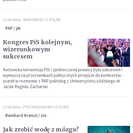
11 lat temu
WIADOMOŚCI Z POLSKI
PAP / pk
Kongres PiS kolejnym,
wizerunkowym
sukcesem
Katowicka konwencja PiS i zjednoczonej prawicy była sukcesem i
wymusza na przeciwnikach politycznych przejście do konkretów -
ocenił w rozmowie z PAP politolog z Uniwersytetu Łódzkiego dr
Jacek Reginia-Zacharski.
11 lat temu
PSYCHOLOGIA NA CO DZIEŃ
Reinhard Kreissl / slo
Jak zrobić wodę z mózgu?