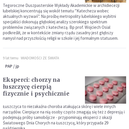
Tegoroczne Duszpasterskie Wykłady Akademickie w archidiecezji
lubelskiej koncentrują się wokół tematu "Katecheza wobec
aktualnych wyzwań". Na prośbę metropolity lubelskiego wybitni
specjaliści dokonują głębokiej analizy szerokiego spektrum
problemów związanych z katechezą. Bp prof. Wojciech Osial
podkreślił, że w kontekście zmiany rządu zasadny jest głębszy
namysł nad przyszłością religii w szkole i jej formalnym statusem.
9 lat temu
WIADOMOŚCI ZE ŚWIATA
PAP / jp
Eksperci: chorzy na
łuszczycę cierpią
fizycznie i psychicznie
Łuszczyca to niezakaźna choroba atakująca skórę i wiele innych
narządów. Cierpiące na nią osoby często zmagają się też z depresją i
podejmują próby samobójcze - przypominają eksperci z okazji
Światowego Dnia Chorych na Łuszczycę, który przypada 29
października.