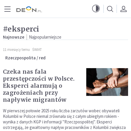
Przejdź do menu głównego
Przejdź do treści
#eksperci
Najnowsze
Najpopularniejsze
11 miesięcy temu
ŚWIAT
Rzeczpospolita / red
Czeka nas fala
przestępczości w Polsce.
Eksperci alarmują o
zagrożeniach przy
napływie migrantów
W pierwszej połowie 2025 roku liczba zarzutów wobec obywateli
Kolumbii w Polsce niemal zrównała się z całym ubiegłym rokiem -
wynika z danych KGP i informacji "Rzeczpospolitej". Eksperci
ostrzegają, że gwałtowny napływ pracowników z Kolumbii zwiększa