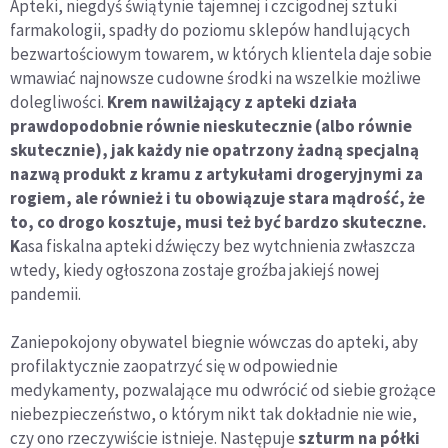
Apteki, niegdyś świątynie tajemnej i czcigodnej sztuki
farmakologii, spadły do poziomu sklepów handlujących
bezwartościowym towarem, w których klientela daje sobie
wmawiać najnowsze cudowne środki na wszelkie możliwe
dolegliwości.
Krem nawilżający z apteki działa
prawdopodobnie równie nieskutecznie (albo równie
skutecznie), jak każdy nie opatrzony żadną specjalną
nazwą produkt z kramu z artykułami drogeryjnymi za
rogiem, ale również i tu obowiązuje stara mądrość, że
to, co drogo kosztuje, musi też być bardzo skuteczne.
K
asa fiskalna apteki dźwięczy bez wytchnienia zwłaszcza
wtedy, kiedy ogłoszona zostaje groźba jakiejś nowej
pandemii.
Zaniepokojony obywatel biegnie wówczas do apteki, aby
profilaktycznie zaopatrzyć się w odpowiednie
medykamenty, pozwalające mu odwrócić od siebie grożące
niebezpieczeństwo, o którym nikt tak dokładnie nie wie,
czy ono rzeczywiście istnieje. Następuje
szturm na półki