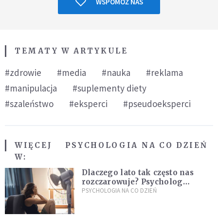
WSPOMÓŻ NAS
TEMATY W ARTYKULE
#zdrowie
#media
#nauka
#reklama
#manipulacja
#suplementy diety
#szaleństwo
#eksperci
#pseudoeksperci
WIĘCEJ
PSYCHOLOGIA NA CO DZIEŃ
W:
Dlaczego lato tak często nas
rozczarowuje? Psycholog
wyjaśnia, skąd bierze się presja
PSYCHOLOGIA NA CO DZIEŃ
na "najlepsze wakacje życia"