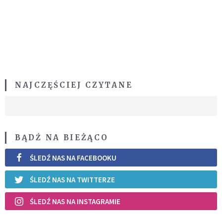
NAJCZĘŚCIEJ CZYTANE
BĄDŹ NA BIEŻĄCO
ŚLEDŹ NAS NA FACEBOOKU
ŚLEDŹ NAS NA TWITTERZE
ŚLEDŹ NAS NA INSTAGRAMIE