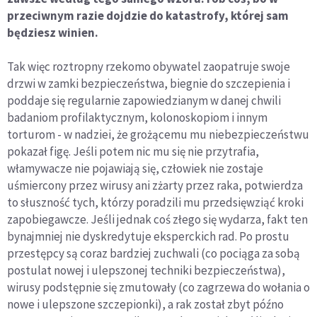
przeciwnym razie dojdzie do katastrofy, której sam
będziesz winien.
Tak więc roztropny rzekomo obywatel zaopatruje swoje
drzwi w zamki bezpieczeństwa, biegnie do szczepienia i
poddaje się regularnie zapowiedzianym w danej chwili
badaniom profilaktycznym, kolonoskopiom i innym
torturom - w nadziei, że grożącemu mu niebezpieczeństwu
pokazał figę. Jeśli potem nic mu się nie przytrafia,
włamywacze nie pojawiają się, człowiek nie zostaje
uśmiercony przez wirusy ani zżarty przez raka, potwierdza
to słuszność tych, którzy poradzili mu przedsięwziąć kroki
zapobiegawcze. Jeśli jednak coś złego się wydarza, fakt ten
bynajmniej nie dyskredytuje eksperckich rad. Po prostu
przestępcy są coraz bardziej zuchwali (co pociąga za sobą
postulat nowej i ulepszonej techniki bezpieczeństwa),
wirusy podstępnie się zmutowały (co zagrzewa do wołania o
nowe i ulepszone szczepionki), a rak został zbyt późno