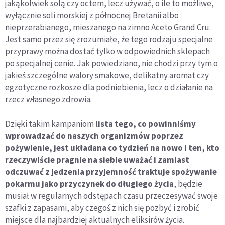
jakąkolwiek solą czy octem, lecz używać, o ile to możliwe,
wyłącznie soli morskiej z północnej Bretanii albo
nieprzerabianego, mieszanego na zimno Aceto Grand Cru.
Jest samo przez się zrozumiałe, że tego rodzaju specjalne
przyprawy można dostać tylko w odpowiednich sklepach
po specjalnej cenie. Jak powiedziano, nie chodzi przy tym o
jakieś szczególne walory smakowe, delikatny aromat czy
egzotyczne rozkosze dla podniebienia, lecz o działanie na
rzecz własnego zdrowia.
Dzięki takim kampaniom
lista tego, co powinniśmy
wprowadzać do naszych organizmów poprzez
pożywienie, jest układana co tydzień na nowo i ten, kto
rzeczywiście pragnie na siebie uważać i zamiast
odczuwać z jedzenia przyjemność traktuje spożywanie
pokarmu jako przyczynek do długiego życia
, będzie
musiał w regularnych odstępach czasu przeczesywać swoje
szafki z zapasami, aby czegoś z nich się pozbyć i zrobić
miejsce dla najbardziej aktualnych eliksirów życia.