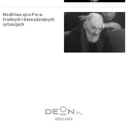
Modlitwa ojca Pio w
trudnych i beznadziejnych
sytuacjach