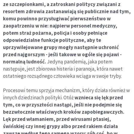
ze szczepionkami, a zatroskani politycy związani z
resortem zdrowia zastanawiają się publicznie nad tym,
komu powinno przysługiwać pierwszeństwo w
zaopatrzeniu w nie: najpierw personel medyczny,
potem straż pożarna, policja i osoby pełniące
odpowiedzialne funkcje polityczne, aby te
uprzywilejowane grupy mogły następnie uchronić
przed najgorszym - jeśli takowe w ogóle się pojawi -
normalną ludność.
Jedyną pandemią, jaka potem
następuje, jest zbiorowa histeria i paranoja, która nawet
ostatniego rozsądnego człowieka wciąga w swoje tryby.
Procesowi temu sprzyja mechanizm, który działa również w
innych dziedzinach polityki. Otóż
wznieca się lęk przed
tym, co w przyszłości nastąpi, jeśli nie podejmie się
bezzwłocznie właściwych kroków zapobiegawczych.
Lęk przed włamaniem, przed wirusami ptasiej,
świńskiej czy innej grypy albo przed rakiem działa
zawsze według tego samego wzoru: rób coś, bo w