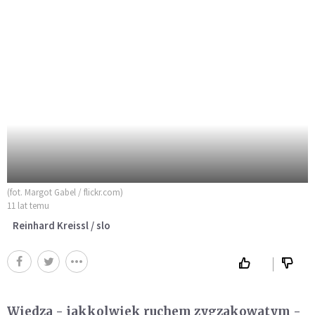
(fot. Margot Gabel / flickr.com)
11 lat temu
Reinhard Kreissl / slo
Wiedza - jakkolwiek ruchem zygzakowatym -