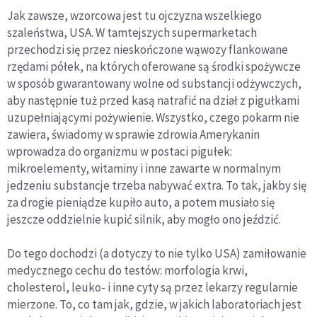
Jak zawsze, wzorcowa jest tu ojczyzna wszelkiego
szaleństwa, USA. W tamtejszych supermarketach
przechodzi się przez nieskończone wąwozy flankowane
rzędami półek, na których oferowane są środki spożywcze
w sposób gwarantowany wolne od substancji odżywczych,
aby następnie tuż przed kasą natrafić na dział z pigułkami
uzupełniającymi pożywienie. Wszystko, czego pokarm nie
zawiera, świadomy w sprawie zdrowia Amerykanin
wprowadza do organizmu w postaci pigułek:
mikroelementy, witaminy i inne zawarte w normalnym
jedzeniu substancje trzeba nabywać extra. To tak, jakby się
za drogie pieniądze kupiło auto, a potem musiało się
jeszcze oddzielnie kupić silnik, aby mogło ono jeździć.
Do tego dochodzi (a dotyczy to nie tylko USA) zamiłowanie
medycznego cechu do testów: morfologia krwi,
cholesterol, leuko- i inne cyty są przez lekarzy regularnie
mierzone. To, co tam jak, gdzie, w jakich laboratoriach jest