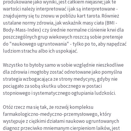
produkowane jako wyniki, jest całkiem niejasne; jak te
wartości należy interpretować i jak są interpretowane -
znajdujemy się tu znowu w pobliżu kart tarota. Również
ustalane normy zdrowia, jak wskaźnik masy ciała (BMI -
Body-Mass-Index) czy średnie normalne ciśnienie krwi dla
poszczególnych grup wiekowych roszczą sobie pretensje
do "naukowego ugruntowania" - tylko po to, aby napędzać
ludziom strachu albo ich uspokajać.
Wszystko to byłoby samo w sobie względnie nieszkodliwe
dla zdrowia i mogłoby zostać odnotowane jako pomyślna
strategia wzbogacająca ze strony medycyny, gdyby nie
pociągało za sobą skutku ubocznego w postaci
stopniowego i systematycznego ogłupiania ludzkości.
Otóż rzecz ma się tak, że rozwój kompleksu
farmakologiczno-medyczno-przemysłowego, który
występuje z ciężkimi działami naukowo ugruntowanych
diagnoz przeciwko mniemanym cierpieniom laików, jest