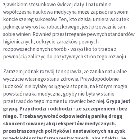
zjawiskiem stosunkowo świeżej daty. I naturalnie
współczesna naukowa medycyna może zapisać na swoim
koncie szereg sukcesów. Ten, kto dzisiaj umiera wskutek
pęknięcia wyrostka robaczkowego, jest przeważnie sam
sobie winien. Również przestrzeganie pewnych standardów
higienicznych, odkrycie zarazków pewnych
rozpowszechnionych chorób - wszystko to trzeba z
pewnością zaliczyć do pozytywnych stron tego rozwoju.
Zarazem jednak rozwój ten sprawia, że zanika naturalne
wyczucie własnego stanu zdrowia. Prawdopodobnie
ludzkość nie byłaby osiągnęła stopnia, na którym mogła
powstać nauka medyczna, gdyby nie była w stanie
przetrwać do tego momentu również bez niej.
Grypa jest
grypą. Przychodzi i odchodzi - ze szczepieniem i bez
niego. Trzeba wywołać odpowiednią panikę drogą
skoncentrowanej akcji ekspertów medycznych,
przestraszonych polityków i nastawionych na zysk
przedsiębiorstw farmaceutycznych, aby z faktu, że