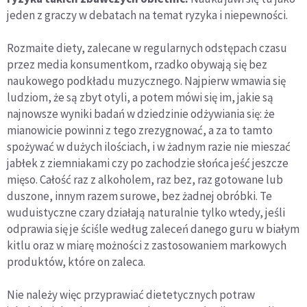
jeden z graczy w debatach na temat ryzyka i niepewności.
Rozmaite diety, zalecane w regularnych odstępach czasu
przez media konsumentkom, rzadko obywają się bez
naukowego podkładu muzycznego. Najpierw wmawia się
ludziom, że są zbyt otyli, a potem mówi się im, jakie są
najnowsze wyniki badań w dziedzinie odżywiania się: że
mianowicie powinni z tego zrezygnować, a za to tamto
spożywać w dużych ilościach, i w żadnym razie nie mieszać
jabłek z ziemniakami czy po zachodzie słońca jeść jeszcze
mięso. Całość raz z alkoholem, raz bez, raz gotowane lub
duszone, innym razem surowe, bez żadnej obróbki. Te
wuduistyczne czary działają naturalnie tylko wtedy, jeśli
odprawia się je ściśle według zaleceń danego guru w białym
kitlu oraz w miarę możności z zastosowaniem markowych
produktów, które on zaleca.
Nie należy więc przyprawiać dietetycznych potraw