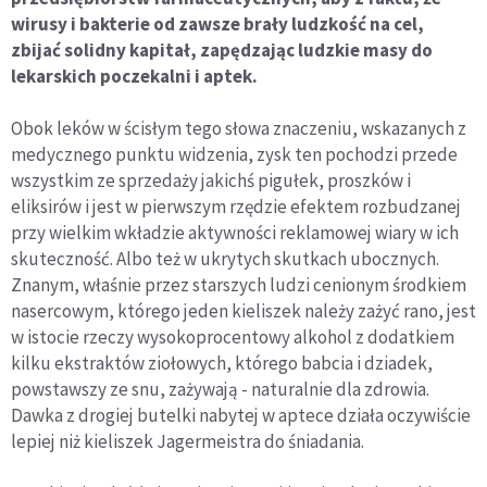
wirusy i bakterie od zawsze brały ludzkość na cel,
zbijać solidny kapitał, zapędzając ludzkie masy do
lekarskich poczekalni i aptek.
Obok leków w ścisłym tego słowa znaczeniu, wskazanych z
medycznego punktu widzenia, zysk ten pochodzi przede
wszystkim ze sprzedaży jakichś pigułek, proszków i
eliksirów i jest w pierwszym rzędzie efektem rozbudzanej
przy wielkim wkładzie aktywności reklamowej wiary w ich
skuteczność. Albo też w ukrytych skutkach ubocznych.
Znanym, właśnie przez starszych ludzi cenionym środkiem
nasercowym, którego jeden kieliszek należy zażyć rano, jest
w istocie rzeczy wysokoprocentowy alkohol z dodatkiem
kilku ekstraktów ziołowych, którego babcia i dziadek,
powstawszy ze snu, zażywają - naturalnie dla zdrowia.
Dawka z drogiej butelki nabytej w aptece działa oczywiście
lepiej niż kieliszek Jagermeistra do śniadania.