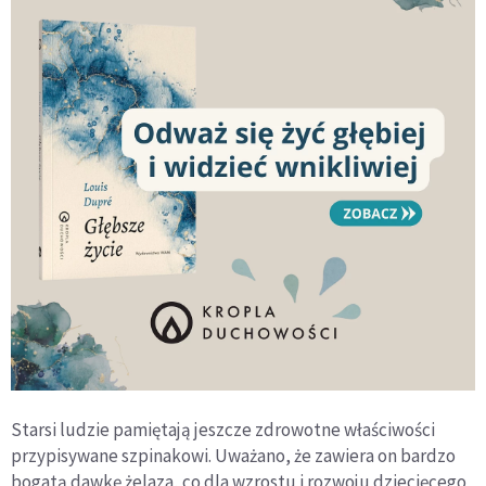
Starsi ludzie pamiętają jeszcze zdrowotne właściwości
przypisywane szpinakowi. Uważano, że zawiera on bardzo
bogatą dawkę żelaza, co dla wzrostu i rozwoju dziecięcego