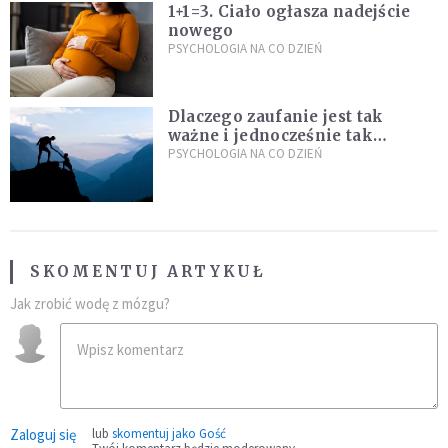
1+1=3. Ciało ogłasza nadejście
nowego
PSYCHOLOGIA NA CO DZIEŃ
Dlaczego zaufanie jest tak
ważne i jednocześnie tak
trudne?
PSYCHOLOGIA NA CO DZIEŃ
SKOMENTUJ ARTYKUŁ
Jak zrobić wodę z mózgu?
Zaloguj się
lub
skomentuj jako Gość