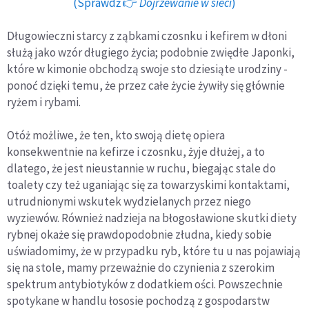
(Sprawdź 👉
Dojrzewanie w sieci
)
Długowieczni starcy z ząbkami czosnku i kefirem w dłoni
służą jako wzór długiego życia; podobnie zwiędłe Japonki,
które w kimonie obchodzą swoje sto dziesiąte urodziny -
ponoć dzięki temu, że przez całe życie żywiły się głównie
ryżem i rybami.
Otóż możliwe, że ten, kto swoją dietę opiera
konsekwentnie na kefirze i czosnku, żyje dłużej, a to
dlatego, że jest nieustannie w ruchu, biegając stale do
toalety czy też uganiając się za towarzyskimi kontaktami,
utrudnionymi wskutek wydzielanych przez niego
wyziewów. Również nadzieja na błogosławione skutki diety
rybnej okaże się prawdopodobnie złudna, kiedy sobie
uświadomimy, że w przypadku ryb, które tu u nas pojawiają
się na stole, mamy przeważnie do czynienia z szerokim
spektrum antybiotyków z dodatkiem ości. Powszechnie
spotykane w handlu łososie pochodzą z gospodarstw