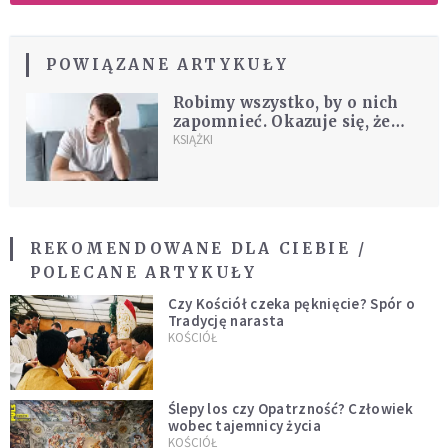
POWIĄZANE ARTYKUŁY
Robimy wszystko, by o nich
zapomnieć. Okazuje się, że
wiele na tym tracimy. Czego
KSIĄŻKI
mogą nas nauczyć porażki?
REKOMENDOWANE DLA CIEBIE /
POLECANE ARTYKUŁY
Czy Kościół czeka pęknięcie? Spór o
Tradycję narasta
KOŚCIÓŁ
Ślepy los czy Opatrzność? Człowiek
wobec tajemnicy życia
KOŚCIÓŁ