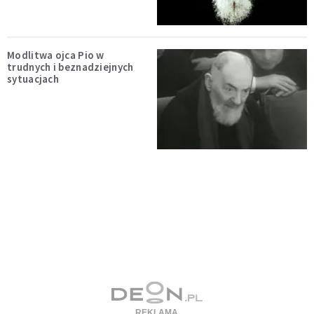
Modlitwa ojca Pio w
trudnych i beznadziejnych
sytuacjach