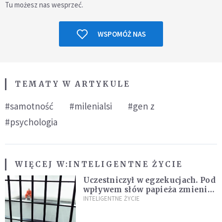
Tu możesz nas wesprzeć.
WSPOMÓŻ NAS
TEMATY W ARTYKULE
#samotność
#milenialsi
#gen z
#psychologia
WIĘCEJ W:
INTELIGENTNE ŻYCIE
Uczestniczył w egzekucjach. Pod
wpływem słów papieża zmienił
zdanie
INTELIGENTNE ŻYCIE