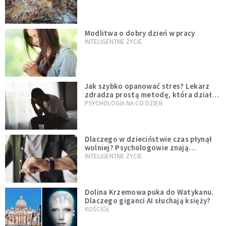
Modlitwa o dobry dzień w pracy
INTELIGENTNE ŻYCIE
Jak szybko opanować stres? Lekarz
zdradza prostą metodę, która działa
od razu
PSYCHOLOGIA NA CO DZIEŃ
Dlaczego w dzieciństwie czas płynął
wolniej? Psychologowie znają
odpowiedź
INTELIGENTNE ŻYCIE
Dolina Krzemowa puka do Watykanu.
Dlaczego giganci AI słuchają księży?
KOŚCIÓŁ