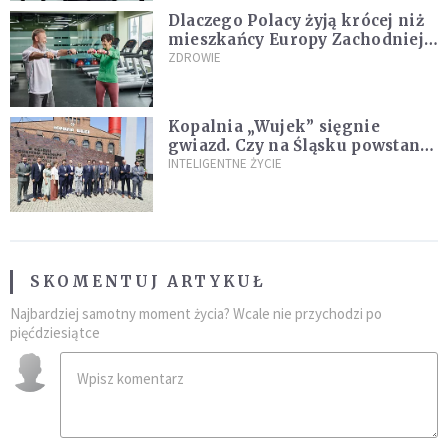
Dlaczego Polacy żyją krócej niż
mieszkańcy Europy Zachodniej?
Ekspertka wskazuje główne
ZDROWIE
przyczyny
Kopalnia „Wujek” sięgnie
gwiazd. Czy na Śląsku powstanie
„Dolina Krzemowa”?
INTELIGENTNE ŻYCIE
SKOMENTUJ ARTYKUŁ
Najbardziej samotny moment życia? Wcale nie przychodzi po
pięćdziesiątce