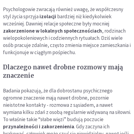
Psychologowie zwracają również uwagę, że współczesny
styl życia sprzyja
izolacji
bardziej niż kiedykolwiek
wcześniej. Dawniej relacje społeczne były mocniej
zakorzenione w lokalnych społecznościach
, rodzinach
wielopokoleniowych i codziennych rytuałach. Dziś wiele
osób pracuje zdalnie, często zmienia miejsce zamieszkania i
funkcjonuje w ciągłym pośpiechu.
Dlaczego nawet drobne rozmowy mają
znaczenie
Badania pokazują, że dla dobrostanu psychicznego
ogromne znaczenie mają nawet drobne, pozornie
nieistotne kontakty - rozmowa z sąsiadem, a nawet
wymiana kilku zdań z osobą regularnie widywaną na siłowni.
To właśnie takie “słabe więzi” budują poczucie
przynależności i zakorzenienia
. Gdy zaczyna ich
brakować, człowiek może czuć się niewidzialny, nawet jeśli