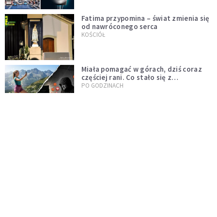
Fatima przypomina – świat zmienia się
od nawróconego serca
KOŚCIÓŁ
Miała pomagać w górach, dziś coraz
częściej rani. Co stało się z
Tatromaniakami?
PO GODZINACH