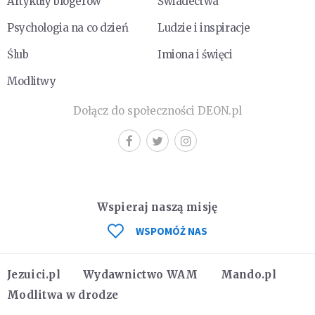
Artykuły blogerów
Świadectwa
Psychologia na co dzień
Ludzie i inspiracje
Ślub
Imiona i święci
Modlitwy
Dołącz do społeczności DEON.pl
Wspieraj naszą misję
WSPOMÓŻ NAS
Jezuici.pl
Wydawnictwo WAM
Mando.pl
Modlitwa w drodze