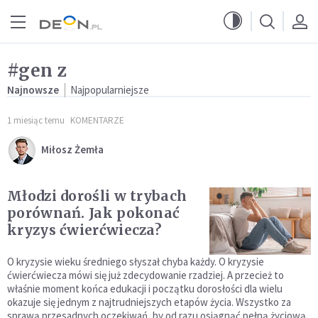
Przejdź do menu głównego
Przejdź do treści
#gen z
Najnowsze
Najpopularniejsze
1 miesiąc temu
KOMENTARZE
Miłosz Żemła
Młodzi dorośli w trybach
porównań. Jak pokonać
kryzys ćwierćwiecza?
O kryzysie wieku średniego słyszał chyba każdy. O kryzysie
ćwierćwiecza mówi się już zdecydowanie rzadziej. A przecież to
właśnie moment końca edukacji i początku dorosłości dla wielu
okazuje się jednym z najtrudniejszych etapów życia. Wszystko za
sprawą przesadnych oczekiwań, by od razu osiągnąć pełną życiową