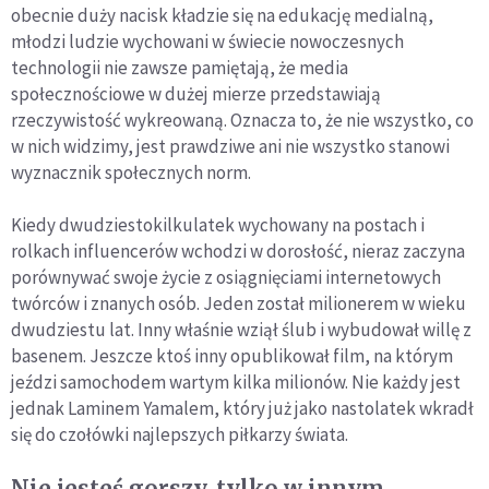
obecnie duży nacisk kładzie się na edukację medialną,
młodzi ludzie wychowani w świecie nowoczesnych
technologii nie zawsze pamiętają, że media
społecznościowe w dużej mierze przedstawiają
rzeczywistość wykreowaną. Oznacza to, że nie wszystko, co
w nich widzimy, jest prawdziwe ani nie wszystko stanowi
wyznacznik społecznych norm.
Kiedy dwudziestokilkulatek wychowany na postach i
rolkach influencerów wchodzi w dorosłość, nieraz zaczyna
porównywać swoje życie z osiągnięciami internetowych
twórców i znanych osób. Jeden został milionerem w wieku
dwudziestu lat. Inny właśnie wziął ślub i wybudował willę z
basenem. Jeszcze ktoś inny opublikował film, na którym
jeździ samochodem wartym kilka milionów. Nie każdy jest
jednak Laminem Yamalem, który już jako nastolatek wkradł
się do czołówki najlepszych piłkarzy świata.
Nie jesteś gorszy, tylko w innym