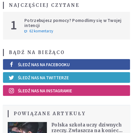
NAJCZĘŚCIEJ CZYTANE
1
Potrzebujesz pomocy? Pomodlimy się w Twojej
intencji
62 komentarzy
BĄDŹ NA BIEŻĄCO
ŚLEDŹ NAS NA FACEBOOKU
ŚLEDŹ NAS NA TWITTERZE
ŚLEDŹ NAS NA INSTAGRAMIE
POWIĄZANE ARTYKUŁY
Polska szkoła uczy dziwnych
rzeczy. Zwłaszcza na koniec