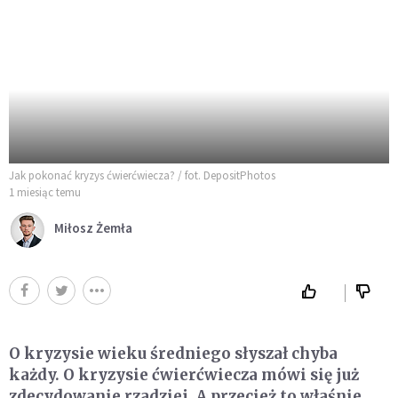
Jak pokonać kryzys ćwierćwiecza? / fot. DepositPhotos
1 miesiąc temu
Miłosz Żemła
O kryzysie wieku średniego słyszał chyba
każdy. O kryzysie ćwierćwiecza mówi się już
zdecydowanie rzadziej. A przecież to właśnie