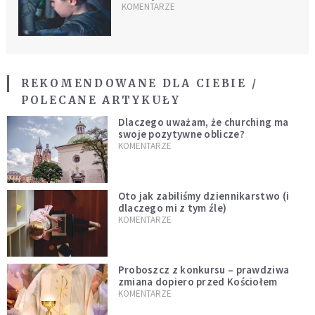
roku
KOMENTARZE
REKOMENDOWANE DLA CIEBIE /
POLECANE ARTYKUŁY
Dlaczego uważam, że churching ma
swoje pozytywne oblicze?
KOMENTARZE
Oto jak zabiliśmy dziennikarstwo (i
dlaczego mi z tym źle)
KOMENTARZE
Proboszcz z konkursu – prawdziwa
zmiana dopiero przed Kościołem
KOMENTARZE