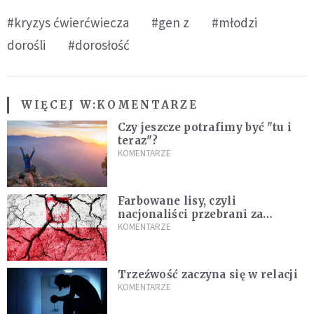
#kryzys ćwierćwiecza
#gen z
#młodzi
dorośli
#dorosłość
WIĘCEJ W:
KOMENTARZE
Czy jeszcze potrafimy być "tu i
teraz"?
KOMENTARZE
Farbowane lisy, czyli
nacjonaliści przebrani za
chrześcijan
KOMENTARZE
Trzeźwość zaczyna się w relacji
KOMENTARZE