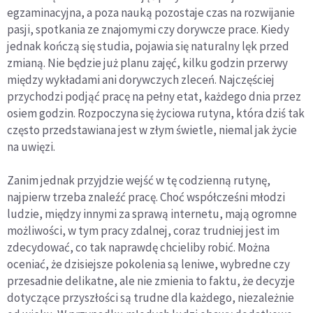
egzaminacyjna, a poza nauką pozostaje czas na rozwijanie
pasji, spotkania ze znajomymi czy dorywcze prace. Kiedy
jednak kończą się studia, pojawia się naturalny lęk przed
zmianą. Nie będzie już planu zajęć, kilku godzin przerwy
między wykładami ani dorywczych zleceń. Najczęściej
przychodzi podjąć pracę na pełny etat, każdego dnia przez
osiem godzin. Rozpoczyna się życiowa rutyna, która dziś tak
często przedstawiana jest w złym świetle, niemal jak życie
na uwięzi.
Zanim jednak przyjdzie wejść w tę codzienną rutynę,
najpierw trzeba znaleźć pracę. Choć współcześni młodzi
ludzie, między innymi za sprawą internetu, mają ogromne
możliwości, w tym pracy zdalnej, coraz trudniej jest im
zdecydować, co tak naprawdę chcieliby robić. Można
oceniać, że dzisiejsze pokolenia są leniwe, wybredne czy
przesadnie delikatne, ale nie zmienia to faktu, że decyzje
dotyczące przyszłości są trudne dla każdego, niezależnie