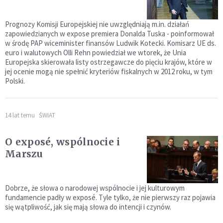
Prognozy Komisji Europejskiej nie uwzględniają m.in. działań
zapowiedzianych w expose premiera Donalda Tuska - poinformował
w środę PAP wiceminister finansów Ludwik Kotecki. Komisarz UE ds.
euro i walutowych Olli Rehn powiedział we wtorek, że Unia
Europejska skierowała listy ostrzegawcze do pięciu krajów, które w
jej ocenie mogą nie spełnić kryteriów fiskalnych w 2012 roku, w tym
Polski.
14 lat temu
ŚWIAT
O exposé, wspólnocie i
Marszu
Dobrze, że słowa o narodowej wspólnocie i jej kulturowym
fundamencie padły w exposé. Tyle tylko, że nie pierwszy raz pojawia
się wątpliwość, jak się mają słowa do intencji i czynów.