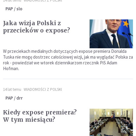
14 lat temu
WIADOMOŚCI Z POLSKI
PAP / slo
Jaka wizja Polski z
przecieków o expose?
W przeciekach medialnych dotyczących expose premiera Donalda
Tuska nie mogę dostrzec całościowej wizji, jak ma wyglądać Polska za
rok - powiedział we wtorek dziennikarzom rzecznik PiS Adam
Hofman.
14 lat temu
WIADOMOŚCI Z POLSKI
PAP / drr
Kiedy expose premiera?
W tym miesiącu?