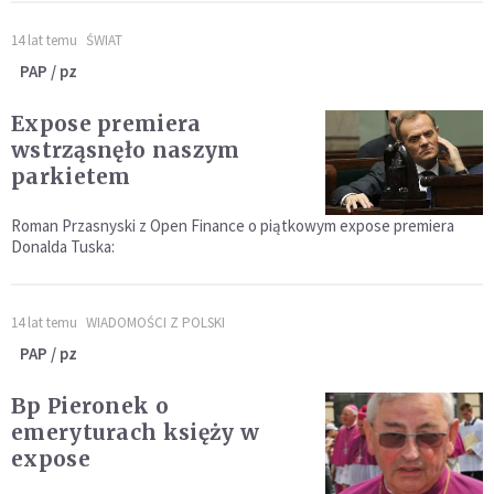
14 lat temu
ŚWIAT
PAP / pz
Expose premiera
wstrząsnęło naszym
parkietem
Roman Przasnyski z Open Finance o piątkowym expose premiera
Donalda Tuska:
14 lat temu
WIADOMOŚCI Z POLSKI
PAP / pz
Bp Pieronek o
emeryturach księży w
expose