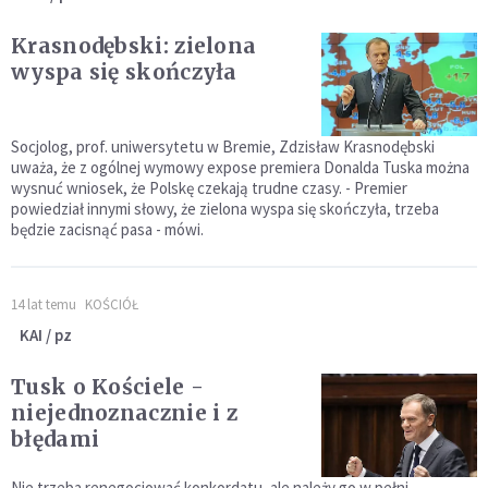
Krasnodębski: zielona
wyspa się skończyła
Socjolog, prof. uniwersytetu w Bremie, Zdzisław Krasnodębski
uważa, że z ogólnej wymowy expose premiera Donalda Tuska można
wysnuć wniosek, że Polskę czekają trudne czasy. - Premier
powiedział innymi słowy, że zielona wyspa się skończyła, trzeba
będzie zacisnąć pasa - mówi.
14 lat temu
KOŚCIÓŁ
KAI / pz
Tusk o Kościele -
niejednoznacznie i z
błędami
Nie trzeba renegocjować konkordatu, ale należy go w pełni