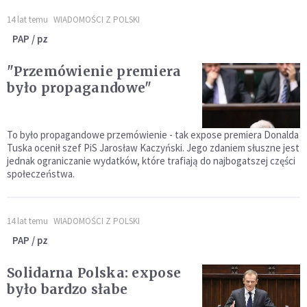
14 lat temu
WIADOMOŚCI Z POLSKI
PAP / pz
"Przemówienie premiera
było propagandowe"
To było propagandowe przemówienie - tak expose premiera Donalda
Tuska ocenił szef PiS Jarosław Kaczyński. Jego zdaniem słuszne jest
jednak ograniczanie wydatków, które trafiają do najbogatszej części
społeczeństwa.
14 lat temu
WIADOMOŚCI Z POLSKI
PAP / pz
Solidarna Polska: expose
było bardzo słabe