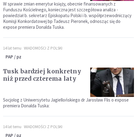
W sprawie zmian emerytur księży, obecnie finansowanych z
Funduszu Kościelnego, konieczna jest szczegółowa analiza -
powiedział b. sekretarz Episkopatu Polski i b. współprzewodniczący
Komisji Konkordatowej bp Tadeusz Pieronek, odnosząc się do
expose premiera Donalda Tuska.
14 lat temu
WIADOMOŚCI Z POLSKI
PAP / pz
Tusk bardziej konkretny
niż przed czterema laty
Socjolog z Uniwersytetu Jagiellońskiego dr Jarosław Flis o expose
premiera Donalda Tuska:
14 lat temu
WIADOMOŚCI Z POLSKI
PAP / pz