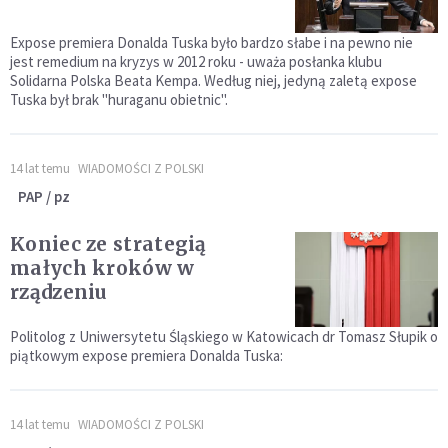
Expose premiera Donalda Tuska było bardzo słabe i na pewno nie
jest remedium na kryzys w 2012 roku - uważa posłanka klubu
Solidarna Polska Beata Kempa. Według niej, jedyną zaletą expose
Tuska był brak "huraganu obietnic".
14 lat temu
WIADOMOŚCI Z POLSKI
PAP / pz
Koniec ze strategią
małych kroków w
rządzeniu
Politolog z Uniwersytetu Śląskiego w Katowicach dr Tomasz Słupik o
piątkowym expose premiera Donalda Tuska:
14 lat temu
WIADOMOŚCI Z POLSKI