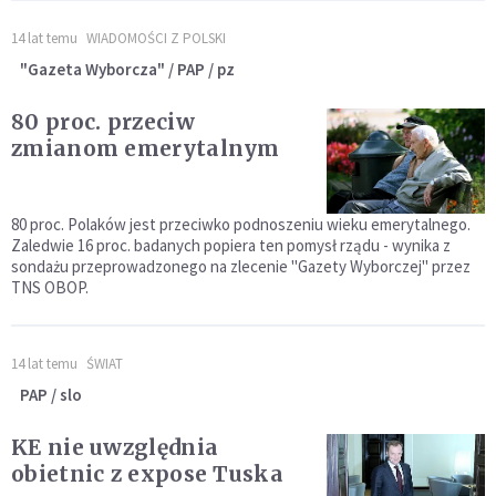
14 lat temu
WIADOMOŚCI Z POLSKI
"Gazeta Wyborcza" / PAP / pz
80 proc. przeciw
zmianom emerytalnym
80 proc. Polaków jest przeciwko podnoszeniu wieku emerytalnego.
Zaledwie 16 proc. badanych popiera ten pomysł rządu - wynika z
sondażu przeprowadzonego na zlecenie "Gazety Wyborczej" przez
TNS OBOP.
14 lat temu
ŚWIAT
PAP / slo
KE nie uwzględnia
obietnic z expose Tuska