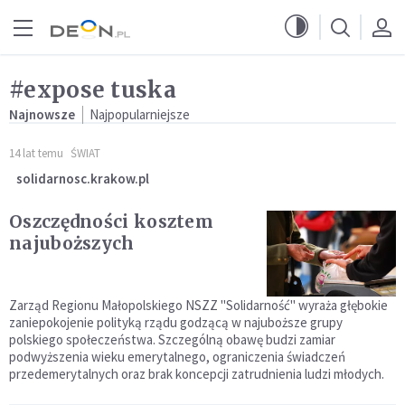
Przejdź do menu głównego
Przejdź do treści
#expose tuska
Najnowsze
Najpopularniejsze
14 lat temu
ŚWIAT
solidarnosc.krakow.pl
Oszczędności kosztem
najuboższych
Zarząd Regionu Małopolskiego NSZZ "Solidarność" wyraża głębokie
zaniepokojenie polityką rządu godzącą w najuboższe grupy
polskiego społeczeństwa. Szczególną obawę budzi zamiar
podwyższenia wieku emerytalnego, ograniczenia świadczeń
przedemerytalnych oraz brak koncepcji zatrudnienia ludzi młodych.