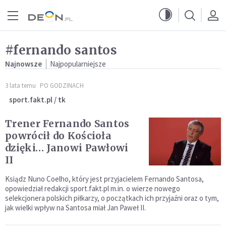
Przejdź do menu głównego
Przejdź do treści
#fernando santos
Najnowsze
Najpopularniejsze
3 lata temu
PO GODZINACH
sport.fakt.pl / tk
Trener Fernando Santos
powrócił do Kościoła
dzięki… Janowi Pawłowi
II
Ksiądz Nuno Coelho, który jest przyjacielem Fernando Santosa,
opowiedział redakcji sport.fakt.pl m.in. o wierze nowego
selekcjonera polskich piłkarzy, o początkach ich przyjaźni oraz o tym,
jak wielki wpływ na Santosa miał Jan Paweł II.