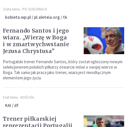
3 lata temu
PO GODZINACH
kobieta.wp.pl / pl.aleteia.org / tk
Fernando Santos i jego
wiara. „Wierzę w Boga
i w zmartwychwstanie
Jezusa Chrystusa”
Portugalski trener Fernando Santos, który został ogłoszony nowym
selekcjonerem polskich piłkarzy otwarcie mówi o swojej wierze w
Boga. Tak samo jak praca jako trener, wiara jest nieodłącznym
elementem jego życia.
6 lat temu
KOŚCIÓŁ
KAI / df
Trener piłkarskiej
reprezentacji Portugalii