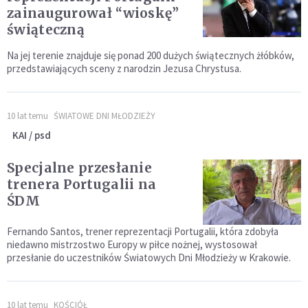
zainaugurował “wioskę”
świąteczną
Na jej terenie znajduje się ponad 200 dużych świątecznych żłóbków,
przedstawiających sceny z narodzin Jezusa Chrystusa.
10 lat temu
ŚWIATOWE DNI MŁODZIEŻY
KAI / psd
Specjalne przesłanie
trenera Portugalii na
ŚDM
Fernando Santos, trener reprezentacji Portugalii, która zdobyła
niedawno mistrzostwo Europy w piłce nożnej, wystosował
przesłanie do uczestników Światowych Dni Młodzieży w Krakowie.
10 lat temu
KOŚCIÓŁ