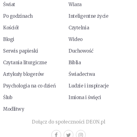
Świat
Wiara
Po godzinach
Inteligentne życie
Kościół
Czytelnia
Blogi
Wideo
Serwis papieski
Duchowość
Czytania liturgiczne
Biblia
Artykuły blogerów
Świadectwa
Psychologia na co dzień
Ludzie i inspiracje
Ślub
Imiona i święci
Modlitwy
Dołącz do społeczności DEON.pl