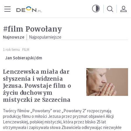
Przejdź do menu głównego
Przejdź do treści
#film Powołany
Najnowsze
Najpopularniejsze
1 rok temu
FILM
Jan Sobierajski/dm
Lenczewska miała dar
słyszenia i widzenia
Jezusa. Powstaje film o
życiu duchowym
mistyczki ze Szczecina
Twórcy filmów „Powołany” oraz „Powołany 2” rozpoczynają
produkcję filmu o miłości Jezusa przez pryzmat objawień Alicji
Lenczewskiej, polskiej mistyczki, która przez blisko 25 lat
otrzymywała i zapisywała słowa Zbawiciela odkrywając niezwykłe