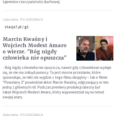
tajemnice rzeczywistości duchowej.
2 lata temu
PO GODZINACH
stacja7.pl / gś
Marcin Kwaśny i
Wojciech Modest Amaro
o wierze. "Bóg nigdy
człowieka nie opuszcza"
- Bóg nigdy człowieka nie opuszcza, nawet gdy człowiekowi wydaje
się, że nie ma znikąd pomocy. To jest mocne przesłanie, które
spowoduje, że nikt nie wyjdzie z tego filmu obojętny – tak o filmie
"Powołany 2" powiedział aktor Marcin Kwaśny, odgrywający w nim
jedną z głównych ról. Podczas premiery produkcji obecny był
także Wojciech Modest Amaro, który wypowiedział się na temat
swojej wiary.
4 lata temu
PO GODZINACH