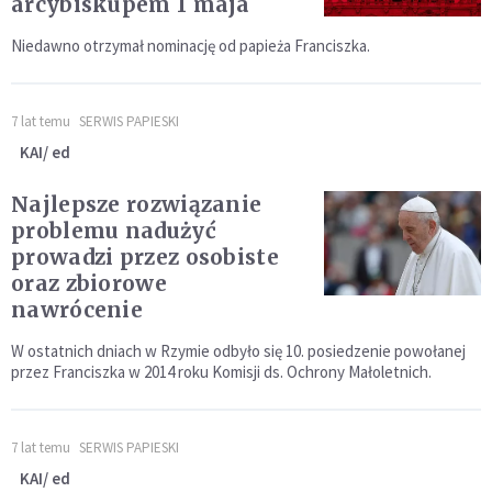
arcybiskupem 1 maja
Niedawno otrzymał nominację od papieża Franciszka.
7 lat temu
SERWIS PAPIESKI
KAI/ ed
Najlepsze rozwiązanie
problemu nadużyć
prowadzi przez osobiste
oraz zbiorowe
nawrócenie
W ostatnich dniach w Rzymie odbyło się 10. posiedzenie powołanej
przez Franciszka w 2014 roku Komisji ds. Ochrony Małoletnich.
7 lat temu
SERWIS PAPIESKI
KAI/ ed