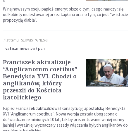
W najnowszym eseju papież-emeryt pisze o tym, czego nauczył się
od kobiety molestowanej przez kapłana oraz o tym, co jest "w istocie
propozycją diabła".
7 lat temu
SERWIS PAPIESKI
vaticannews.va / pch
Franciszek aktualizuje
"Anglicanorum coetibus"
Benedykta XVI. Chodzi o
anglikanów, którzy
przeszli do Kościoła
katolickiego
Papież Franciszek zaktualizował konstytucję apostolską Benedykta
XVI "Anglicanorum coetibus". Nowa wersja została ubogacona o
doświadczenie minionych 10 lat, tak by prezentowane w niej normy
jaśniej i wyraźniej wyznaczały zasady włączania byłych anglikanów do
wspólnoty katolickiej.