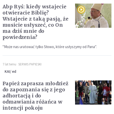
Abp Ryś: kiedy wstajecie
otwieracie Biblię?
Wstajecie z taką pasją, że
musicie usłyszeć, co On
ma dziś mnie do
powiedzenia?
"Może nas uratować tylko Słowo, które usłyszymy od Pana".
7 lat temu
SERWIS PAPIESKI
KAI/ ed
Papież zaprasza młodzież
do zapoznania się z jego
adhortacją i do
odmawiania różańca w
intencji pokoju