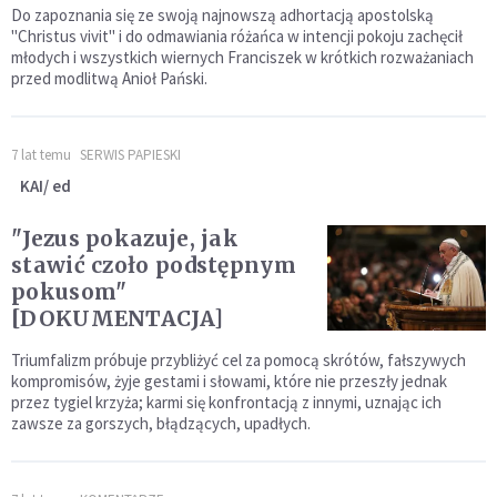
Do zapoznania się ze swoją najnowszą adhortacją apostolską
"Christus vivit" i do odmawiania różańca w intencji pokoju zachęcił
młodych i wszystkich wiernych Franciszek w krótkich rozważaniach
przed modlitwą Anioł Pański.
7 lat temu
SERWIS PAPIESKI
KAI/ ed
"Jezus pokazuje, jak
stawić czoło podstępnym
pokusom"
[DOKUMENTACJA]
Triumfalizm próbuje przybliżyć cel za pomocą skrótów, fałszywych
kompromisów, żyje gestami i słowami, które nie przeszły jednak
przez tygiel krzyża; karmi się konfrontacją z innymi, uznając ich
zawsze za gorszych, błądzących, upadłych.