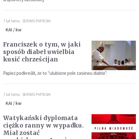
7 lat temu
SERWIS PAPIESKI
KAI / kw
Franciszek o tym, w jaki
sposób diabeł uwielbia
kusić chrześcijan
Papież podkreślił, że to "ulubione pole zasiewu diabła".
7 lat temu
SERWIS PAPIESKI
KAI / kw
Watykański dyplomata
ciężko ranny w wypadku.
Miał zostać