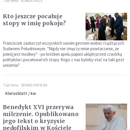
7 lat temu
KOMENTARZE
Kto jeszcze pocałuje
stopy w imię pokoju?
Franciszek zaskoczył wszystkich swoim gestem wobec rządzących
Sudanem Południowym. "Nigdy nie zmęczy mnie powtarzanie, że
pokój jest możliwy" - po krótkim apelu papież ukląkł przed czwórką
polityków i pocałował ich stopy. Kogo z nas byłoby stać na taki gest
uniżenia?
7 lat temu
SERWIS PAPIESKI
Klerusblatt / kw
Benedykt XVI przerywa
milczenie. Opublikowano
jego tekst o kryzysie
pedofilskim w Kościele