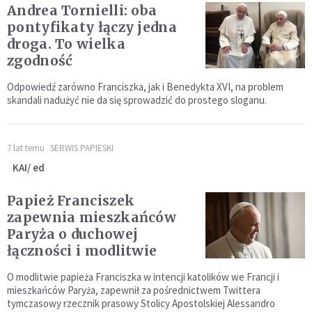
Andrea Tornielli: oba
pontyfikaty łączy jedna
droga. To wielka
zgodność
Odpowiedź zarówno Franciszka, jak i Benedykta XVI, na problem
skandali nadużyć nie da się sprowadzić do prostego sloganu.
7 lat temu
SERWIS PAPIESKI
KAI/ ed
Papież Franciszek
zapewnia mieszkańców
Paryża o duchowej
łączności i modlitwie
O modlitwie papieża Franciszka w intencji katolików we Francji i
mieszkańców Paryża, zapewnił za pośrednictwem Twittera
tymczasowy rzecznik prasowy Stolicy Apostolskiej Alessandro