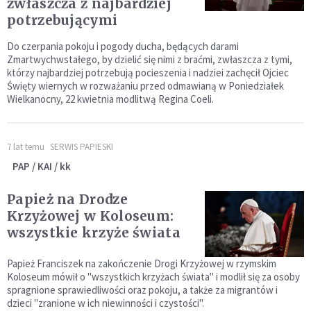
zwłaszcza z najbardziej
potrzebującymi
Do czerpania pokoju i pogody ducha, będących darami
Zmartwychwstałego, by dzielić się nimi z braćmi, zwłaszcza z tymi,
którzy najbardziej potrzebują pocieszenia i nadziei zachęcił Ojciec
Święty wiernych w rozważaniu przed odmawianą w Poniedziałek
Wielkanocny, 22 kwietnia modlitwą Regina Coeli.
7 lat temu
SERWIS PAPIESKI
PAP / KAI / kk
Papież na Drodze
Krzyżowej w Koloseum:
wszystkie krzyże świata
Papież Franciszek na zakończenie Drogi Krzyżowej w rzymskim
Koloseum mówił o "wszystkich krzyżach świata" i modlił się za osoby
spragnione sprawiedliwości oraz pokoju, a także za migrantów i
dzieci "zranione w ich niewinności i czystości".