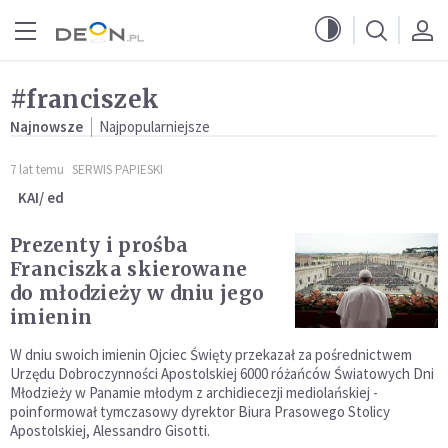
Przejdź do menu głównego
Przejdź do treści
#franciszek
Najnowsze
Najpopularniejsze
7 lat temu
SERWIS PAPIESKI
KAI/ ed
Prezenty i prośba
Franciszka skierowane
do młodzieży w dniu jego
imienin
W dniu swoich imienin Ojciec Święty przekazał za pośrednictwem
Urzędu Dobroczynności Apostolskiej 6000 różańców Światowych Dni
Młodzieży w Panamie młodym z archidiecezji mediolańskiej -
poinformował tymczasowy dyrektor Biura Prasowego Stolicy
Apostolskiej, Alessandro Gisotti.