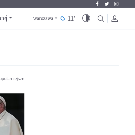
11
°
cej
Warszawa
opularniejsze