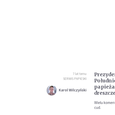
Prezyde
7 lat temu
SERWIS PAPIESKI
Południ
papieża
Karol Wilczyński
dreszcz
Wielu koment
cud.