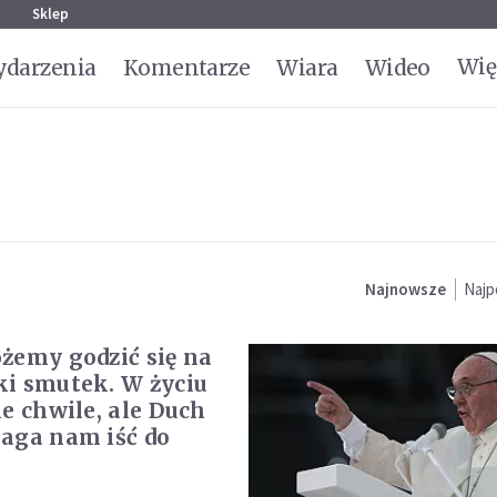
g
Sklep
Wię
darzenia
Komentarze
Wiara
Wideo
Najnowsze
Najp
żemy godzić się na
i smutek. W życiu
ne chwile, ale Duch
aga nam iść do