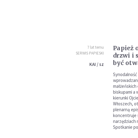
Papież 
7 lat temu
SERWIS PAPIESKI
drzwi i
być otw
KAI / sz
Synodalność 
wprowadzani
małżeńskich 
biskupami a w
kierunki Ojc
Włoszech, ot
plenarną epi
koncentruje 
narzędziach 
Spotkanie po