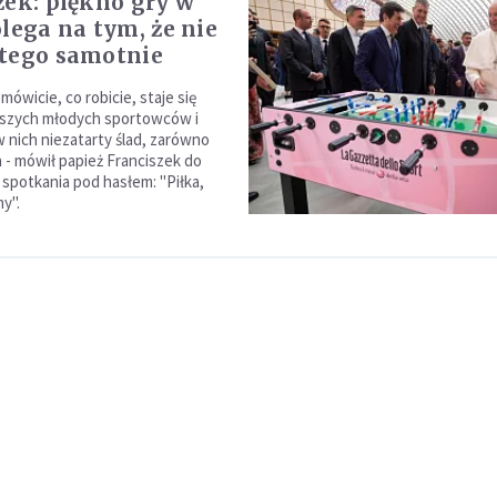
zek: piękno gry w
olega na tym, że nie
tego samotnie
ówicie, co robicie, staje się
aszych młodych sportowców i
 nich niezatarty ślad, zarówno
ła - mówił papież Franciszek do
spotkania pod hasłem: "Piłka,
y".