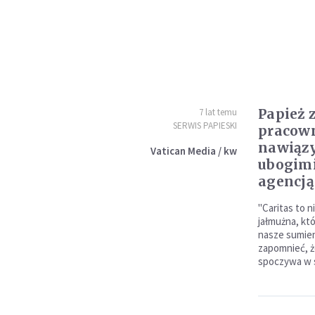
Papież 
7 lat temu
SERWIS PAPIESKI
pracown
nawiązy
Vatican Media / kw
ubogimi
agencją
"Caritas to n
jałmużna, kt
nasze sumien
zapomnieć, że
spoczywa w 