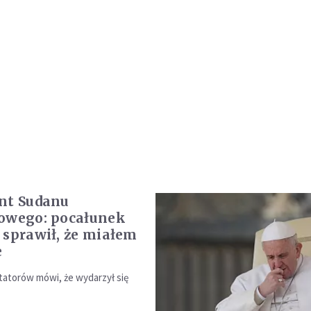
nt Sudanu
owego: pocałunek
 sprawił, że miałem
e
atorów mówi, że wydarzył się