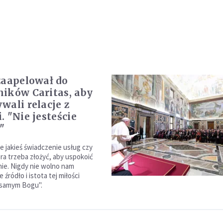
zaapelował do
ików Caritas, aby
wali relacje z
. "Nie jesteście
"
ie jakieś świadczenie usług czy
óra trzeba złożyć, aby uspokoić
ie. Nigdy nie wolno nam
 źródło i istota tej miłości
samym Bogu".