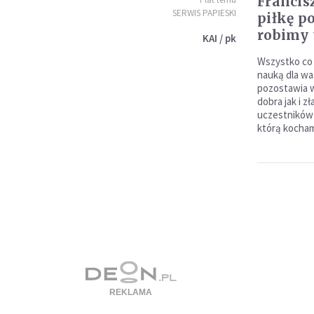
Francis
SERWIS PAPIESKI
piłkę p
robimy 
KAI / pk
Wszystko co m
nauką dla w
pozostawia w
dobra jak i z
uczestników 
którą kocham