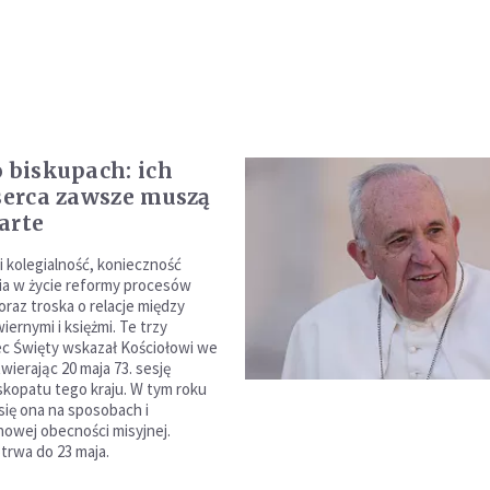
o biskupach: ich
 serca zawsze muszą
arte
i kolegialność, konieczność
a w życie reformy procesów
oraz troska o relacje między
iernymi i księżmi. Te trzy
iec Święty wskazał Kościołowi we
wierając 20 maja 73. sesję
skopatu tego kraju. W tym roku
się ona na sposobach i
nowej obecności misyjnej.
trwa do 23 maja.