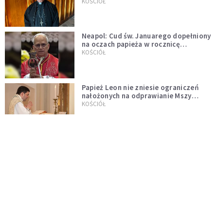
KOŚCIÓŁ
Neapol: Cud św. Januarego dopełniony
na oczach papieża w rocznicę
pontyfikatu!
KOŚCIÓŁ
Papież Leon nie zniesie ograniczeń
nałożonych na odprawianie Mszy
trydenckiej. „Traditionis custodes”
KOŚCIÓŁ
zostaje w mocy
Papież Leon XIV w butach Nike. Zdjęcie
z filmu Watykanu stało się viralem
WYDARZENIA