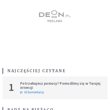
NAJCZĘŚCIEJ CZYTANE
1
Potrzebujesz pomocy? Pomodlimy się w Twojej
intencji
62 komentarzy
BĄDŹ NA BIEŻĄCO