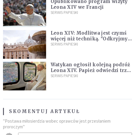
Opublikowano program wizyty
Leona XIV we Francji
SERWIS PAPIESKI
Leon XIV: Modlitwa jest czymś
więcej niż techniką. "Odkryjmy
ją na nowo"
SERWIS PAPIESKI
Watykan ogłosił kolejną podróż
Leona XIV. Papież odwiedzi trzy
kraje Ameryki Południowej
SERWIS PAPIESKI
SKOMENTUJ ARTYKUŁ
"Postawa miłosierdzia wobec oprawców jest przesłaniem
proroczym"