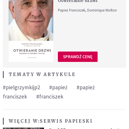
Otwieranie drzwi
Papież Franciszek, Dominique Wolton
SPRAWDŹ CENĘ
TEMATY W ARTYKULE
#pielgrzymkijp2
#papież
#papież
franciszek
#franciszek
WIĘCEJ W:
SERWIS PAPIESKI