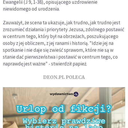
Ewangelii (J 9, 1-38), opisującego uzdrowienie
niewidomego od urodzenia.
Zauważył, że scena ta ukazuje, jak trudno, jak trudno jest
zrozumieć działania i priorytety Jezusa, zdolnego postawić
w centrum tego, który był na obrzeżach, poszukującego
osoby z jej obliczem, z jej ranami i historią. "Idzie jej na
spotkanie i nie daje się zwieść sprawom, które nie są w
stanie dać pierwszeństwa i postawić w centrum tego, co
naprawdę jest ważne" - stwierdził papież.
DEON.PL POLECA