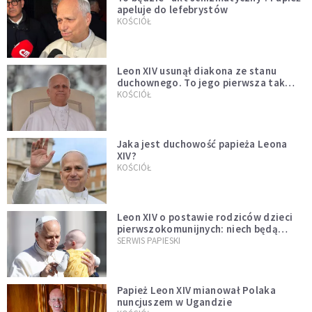
apeluje do lefebrystów
KOŚCIÓŁ
Leon XIV usunął diakona ze stanu
duchownego. To jego pierwsza tak
bezprecedensowa decyzja
KOŚCIÓŁ
Jaka jest duchowość papieża Leona
XIV?
KOŚCIÓŁ
Leon XIV o postawie rodziców dzieci
pierwszokomunijnych: niech będą
przykładem
SERWIS PAPIESKI
Papież Leon XIV mianował Polaka
nuncjuszem w Ugandzie