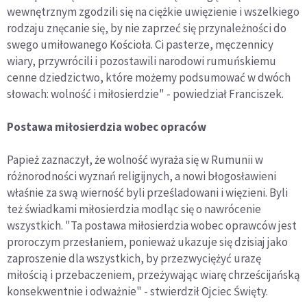
wewnętrznym zgodzili się na ciężkie uwięzienie i wszelkiego
rodzaju znęcanie się, by nie zaprzeć się przynależności do
swego umiłowanego Kościoła. Ci pasterze, męczennicy
wiary, przywrócili i pozostawili narodowi rumuńskiemu
cenne dziedzictwo, które możemy podsumować w dwóch
słowach: wolność i miłosierdzie" - powiedział Franciszek.
Postawa miłosierdzia wobec opraców
Papież zaznaczył, że wolność wyraża się w Rumunii w
różnorodności wyznań religijnych, a nowi błogosławieni
właśnie za swą wierność byli prześladowani i więzieni. Byli
też świadkami miłosierdzia modląc się o nawrócenie
wszystkich. "Ta postawa miłosierdzia wobec oprawców jest
proroczym przesłaniem, ponieważ ukazuje się dzisiaj jako
zaproszenie dla wszystkich, by przezwyciężyć urazę
miłością i przebaczeniem, przeżywając wiarę chrześcijańską
konsekwentnie i odważnie" - stwierdził Ojciec Święty.