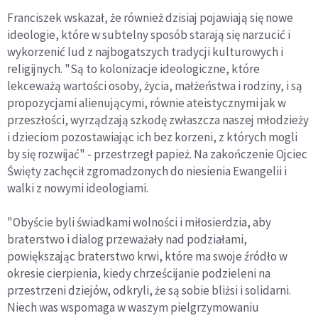
Franciszek wskazał, że również dzisiaj pojawiają się nowe
ideologie, które w subtelny sposób starają się narzucić i
wykorzenić lud z najbogatszych tradycji kulturowych i
religijnych. "Są to kolonizacje ideologiczne, które
lekceważą wartości osoby, życia, małżeństwa i rodziny, i są
propozycjami alienującymi, równie ateistycznymi jak w
przeszłości, wyrządzają szkodę zwłaszcza naszej młodzieży
i dzieciom pozostawiając ich bez korzeni, z których mogli
by się rozwijać" - przestrzegł papież. Na zakończenie Ojciec
Święty zachęcił zgromadzonych do niesienia Ewangelii i
walki z nowymi ideologiami.
"Obyście byli świadkami wolności i miłosierdzia, aby
braterstwo i dialog przeważały nad podziałami,
powiększając braterstwo krwi, które ma swoje źródło w
okresie cierpienia, kiedy chrześcijanie podzieleni na
przestrzeni dziejów, odkryli, że są sobie bliżsi i solidarni.
Niech was wspomaga w waszym pielgrzymowaniu