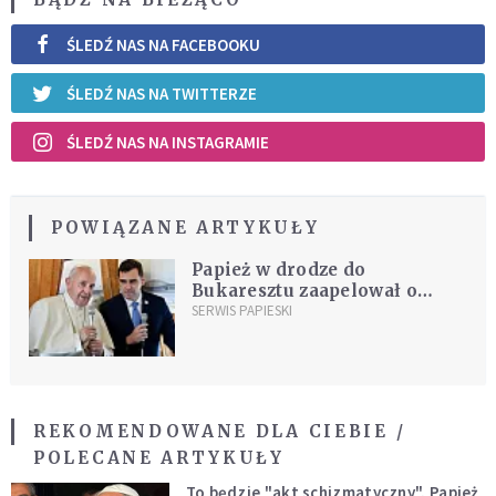
ŚLEDŹ NAS NA FACEBOOKU
ŚLEDŹ NAS NA TWITTERZE
ŚLEDŹ NAS NA INSTAGRAMIE
POWIĄZANE ARTYKUŁY
Papież w drodze do
Bukaresztu zaapelował o
zwalczanie przemocy wobec
SERWIS PAPIESKI
kobiet
REKOMENDOWANE DLA CIEBIE /
POLECANE ARTYKUŁY
To będzie "akt schizmatyczny". Papież