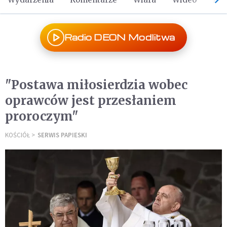
Radio DEON Modlitwa
"Postawa miłosierdzia wobec
oprawców jest przesłaniem
proroczym"
KOŚCIÓŁ
SERWIS PAPIESKI