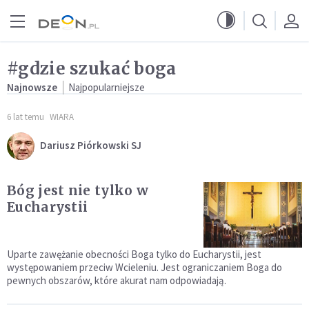
Przejdź do menu głównego
Przejdź do treści
#gdzie szukać boga
Najnowsze
Najpopularniejsze
6 lat temu
WIARA
Dariusz Piórkowski SJ
Bóg jest nie tylko w
Eucharystii
Uparte zawężanie obecności Boga tylko do Eucharystii, jest
występowaniem przeciw Wcieleniu. Jest ograniczaniem Boga do
pewnych obszarów, które akurat nam odpowiadają.