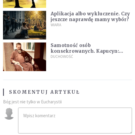
Aplikacja albo wykluczenie. Czy
jeszcze naprawdę mamy wybór?
WIARA
Samotność osób
konsekrowanych. Kapucyn:
Życie w pojedynkę rzadko jest
DUCHOWOŚĆ
sielanką
SKOMENTUJ ARTYKUŁ
Bóg jest nie tylko w Eucharystii