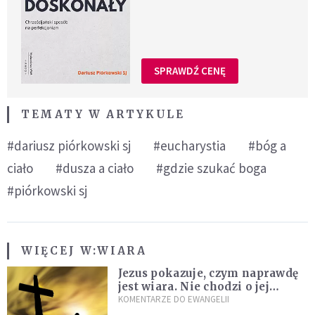
SPRAWDŹ CENĘ
TEMATY W ARTYKULE
#dariusz piórkowski sj
#eucharystia
#bóg a
ciało
#dusza a ciało
#gdzie szukać boga
#piórkowski sj
WIĘCEJ W:
WIARA
Jezus pokazuje, czym naprawdę
jest wiara. Nie chodzi o jej
wielkość
KOMENTARZE DO EWANGELII