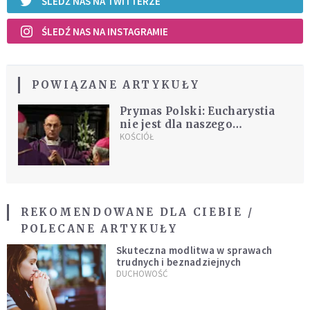
ŚLEDŹ NAS NA TWITTERZE
ŚLEDŹ NAS NA INSTAGRAMIE
POWIĄZANE ARTYKUŁY
Prymas Polski: Eucharystia
nie jest dla naszego
duchowego komfortu
KOŚCIÓŁ
REKOMENDOWANE DLA CIEBIE /
POLECANE ARTYKUŁY
Skuteczna modlitwa w sprawach
trudnych i beznadziejnych
DUCHOWOŚĆ