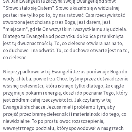
Św. Jan Ewangelista zaczyna swoją Ewangelię od słów:
"Słowo stało się Ciałem". Słowo ukazało się w widzialnej
postaci nie tylko po to, by nas ratować. Cała rzeczywistość
stworzona jest chciana przez Boga, jest darem, jest
"miejscem", gdzie On wszystkim i wszystkiemu się udziela.
Dlatego ta Ewangelia od początku do końca przeniknięta
jest tą dwuznacznością. To, co cielesne otwiera nas na to,
co duchowe. I na odwrót. To, co duchowe otwarte jest na to,
co cielesne.
Nieprzypadkowo w tej Ewangelii Jezus porównuje Boga do
wody, chleba, powietrza. Chce, byśmy przez doświadczenie
własnej cielesności, która istnieje tylko dlatego, że ciągle
przyjmuje pokarm i energię, doszli do poznania Tego, który
jest źródłem całej rzeczywistości. Jak czytamy w tej
Ewangelii słuchacze Jezusa mieli problem z tym, aby
przejść przez bramę cielesności i materialności do tego, co
niewidzialne. To po prostu owoc rozszczepienia,
wewnętrznego podziału, który spowodował w nas grzech.