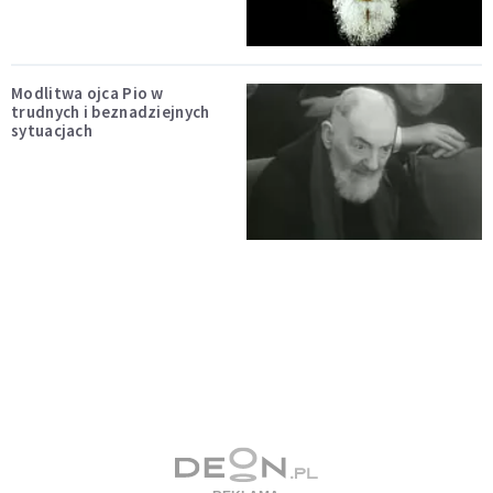
Modlitwa ojca Pio w
trudnych i beznadziejnych
sytuacjach