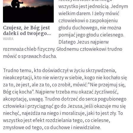
wszystko jest jednością. Jednym
wielkim darem. I żeby mówić
człowiekowi o zaspokojeniu
głodu duchowego, nie można
Czujesz, że Bóg jest
daleki od twojego
pomijać jego głodu cielesnego.
życia? Ta modlitwa
WIARA
Dlatego Jezus najpierw
może to radykalnie
rozmnaża chleb fizyczny. Głodnemu człowiekowi trudno
zmienić
mówić o sprawach ducha.
Trudno temu, kto doświadczył w życiu skrzywdzenia,
nieakceptacji, kto nie wierzy w siebie, kogo nie kochało się
za to, że jest, ale za to, co zrobił, mówić:"Nie przejmuj się,
Bóg cię kocha". Najpierw trzeba mu okazać życzliwość,
akceptację, uwagę. Trudno dotrzeć do serca pogubionego
człowieka i przyciągnąć go do Jezusa, jeśli okazuje mu się
niechęć, najeżdża na niego i moralizuje, jaki to jest zły. To
wszystko jest efekt rozdzielania tego, co cielesne,
zmysłowe od tego, co duchowe i niewidzialne.