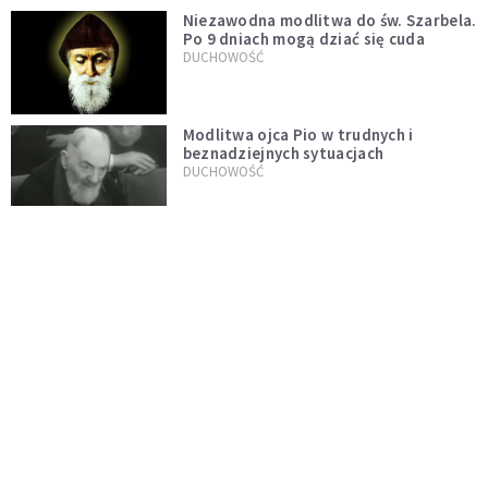
Niezawodna modlitwa do św. Szarbela.
Po 9 dniach mogą dziać się cuda
DUCHOWOŚĆ
Modlitwa ojca Pio w trudnych i
beznadziejnych sytuacjach
DUCHOWOŚĆ
„Autentyczność się nie niesie”.
Katoliczki o presji i sile social mediów
WIARA
Telegram do św. Józefa. Modlitwa z
prośbą o szybki ratunek
DUCHOWOŚĆ
Tę modlitwę Jan Paweł II odmawiał