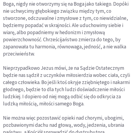
Boga, nigdy nie otworzymy się na Boga jako takiego. Dopóki
nie uchwycimy głębokiego związku między tym, co
stworzone, odczuwalne i zmysłowe z tym, co niewidzialne,
będziemy popadać w skrajności. Ale uduchowimy siebie i
wiarę, albo popadniemy w hedonizm i zmysłową
powierzchowność. Chrześcijaństwo zmierza do tego, by
zapanowała tu harmonia, równowaga, jedność, a nie walka
przeciwieństw.
Nieprzypadkowo Jezus mówi, że na Sądzie Ostatecznym
będzie nas sądził z uczynków miłosierdzia wobec ciała, czyli
całego człowieka. Bo jeśli ktoś okryje zziębniętego i nakarmi
głodnego, będzie to dla tych ludzi doświadczenie miłości
ludzkiej. I dopiero od niej mogą odbić się do odkrycia za
ludzką miłością, miłości samego Boga.
Nie można więc pozostawić opieki nad chorymi, ubogimi,
pozbawionymi dachu nad głową, wody, jedzenia, ubrania
państwu, a Kościół sprowadzić do dystrubutora