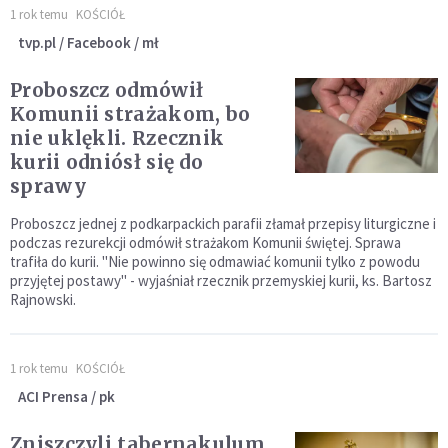
1 rok temu
KOŚCIÓŁ
tvp.pl / Facebook / mł
Proboszcz odmówił
Komunii strażakom, bo
nie uklękli. Rzecznik
kurii odniósł się do
sprawy
Proboszcz jednej z podkarpackich parafii złamał przepisy liturgiczne i
podczas rezurekcji odmówił strażakom Komunii świętej. Sprawa
trafiła do kurii. "Nie powinno się odmawiać komunii tylko z powodu
przyjętej postawy" - wyjaśniał rzecznik przemyskiej kurii, ks. Bartosz
Rajnowski.
1 rok temu
KOŚCIÓŁ
ACI Prensa / pk
Zniszczyli tabernakulum,