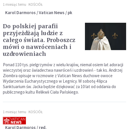
1 miesiąc temu
KOŚCIÓŁ
Karol Darmoros / Vatican News / pk
Do polskiej parafii
przyjeżdżają ludzie z
całego świata. Proboszcz
mówi o nawróceniach i
uzdrowieniach
Ponad 110 tys. pielgrzymów z wielu krajów, niemal osiem lat adoracji
wieczystej oraz świadectwa nawróceń i uzdrowień - tak ks. Andrzej
Ziombra opisuje w rozmowie z Vatican News duchowe owoce
Wydarzenia Eucharystycznego w Legnicy. W sobotę 4 lipca
Sanktuarium św. Jacka będzie dziękować za 10 lat od oddania do
publicznego kultu Relikwii Ciała Pańskiego.
1 miesiąc temu
KOŚCIÓŁ
Karol Darmoros / red.