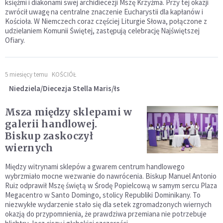
księżmi i diakonami swej archidiecezji Mszę Krzyżma. Przy tej okazji
zwrócił uwagę na centralne znaczenie Eucharystii dla kapłanów i
Kościoła. W Niemczech coraz częściej Liturgie Słowa, połączone z
udzielaniem Komunii Świętej, zastępują celebrację Najświętszej
Ofiary.
5 miesięcy temu
KOŚCIÓŁ
Niedziela/Diecezja Stella Maris/łs
Msza między sklepami w
galerii handlowej.
Biskup zaskoczył
wiernych
Między witrynami sklepów a gwarem centrum handlowego
wybrzmiało mocne wezwanie do nawrócenia. Biskup Manuel Antonio
Ruiz odprawił Mszę świętą w Środę Popielcową w samym sercu Plaza
Megacentro w Santo Domingo, stolicy Republiki Dominikany. To
niezwykłe wydarzenie stało się dla setek zgromadzonych wiernych
okazją do przypomnienia, że prawdziwa przemiana nie potrzebuje