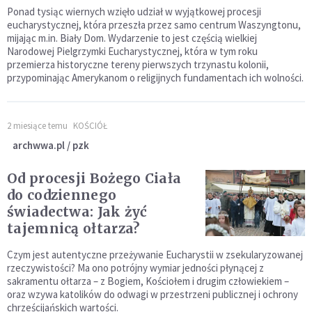
Ponad tysiąc wiernych wzięło udział w wyjątkowej procesji
eucharystycznej, która przeszła przez samo centrum Waszyngtonu,
mijając m.in. Biały Dom. Wydarzenie to jest częścią wielkiej
Narodowej Pielgrzymki Eucharystycznej, która w tym roku
przemierza historyczne tereny pierwszych trzynastu kolonii,
przypominając Amerykanom o religijnych fundamentach ich wolności.
2 miesiące temu
KOŚCIÓŁ
archwwa.pl / pzk
Od procesji Bożego Ciała
do codziennego
świadectwa: Jak żyć
tajemnicą ołtarza?
Czym jest autentyczne przeżywanie Eucharystii w zsekularyzowanej
rzeczywistości? Ma ono potrójny wymiar jedności płynącej z
sakramentu ołtarza – z Bogiem, Kościołem i drugim człowiekiem –
oraz wzywa katolików do odwagi w przestrzeni publicznej i ochrony
chrześcijańskich wartości.