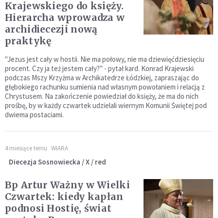
Krajewskiego do księży.
Hierarcha wprowadza w
archidiecezji nową
praktykę
"Jezus jest cały w hostii. Nie ma połowy, nie ma dziewięćdziesięciu
procent. Czy ja też jestem cały?" - pytał kard. Konrad Krajewski
podczas Mszy Krzyżma w Archikatedrze Łódzkiej, zapraszając do
głębokiego rachunku sumienia nad własnym powołaniem i relacją z
Chrystusem. Na zakończenie powiedział do księży, że ma do nich
prośbę, by w każdy czwartek udzielali wiernym Komunii Świętej pod
dwiema postaciami.
4 miesiące temu
WIARA
Diecezja Sosnowiecka / X / red
Bp Artur Ważny w Wielki
Czwartek: kiedy kapłan
podnosi Hostię, świat