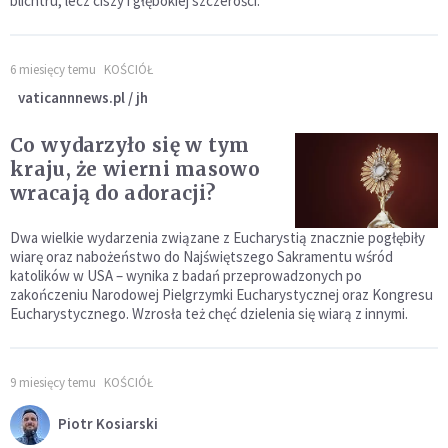
blichtru, lecz ciszy i głębokiej szczerości.
6 miesięcy temu
KOŚCIÓŁ
vaticannnews.pl / jh
Co wydarzyło się w tym
kraju, że wierni masowo
wracają do adoracji?
Dwa wielkie wydarzenia związane z Eucharystią znacznie pogłębiły
wiarę oraz nabożeństwo do Najświętszego Sakramentu wśród
katolików w USA – wynika z badań przeprowadzonych po
zakończeniu Narodowej Pielgrzymki Eucharystycznej oraz Kongresu
Eucharystycznego. Wzrosła też chęć dzielenia się wiarą z innymi.
9 miesięcy temu
KOŚCIÓŁ
Piotr Kosiarski