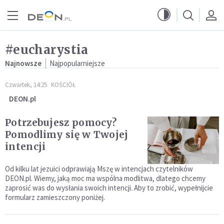
Przejdź do menu głównego
Przejdź do treści
#eucharystia
Najnowsze
Najpopularniejsze
Czwartek, 14:25
KOŚCIÓŁ
DEON.pl
Potrzebujesz pomocy?
Pomodlimy się w Twojej
intencji
Od kilku lat jezuici odprawiają Mszę w intencjach czytelników
DEON.pl. Wiemy, jaką moc ma wspólna modlitwa, dlatego chcemy
zaprosić was do wysłania swoich intencji. Aby to zrobić, wypełnijcie
formularz zamieszczony poniżej.