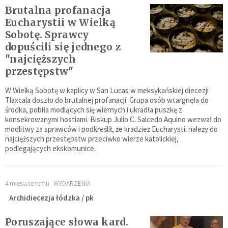
Brutalna profanacja
Eucharystii w Wielką
Sobotę. Sprawcy
dopuścili się jednego z
"najcięższych
przestępstw"
W Wielką Sobotę w kaplicy w San Lucas w meksykańskiej diecezji
Tlaxcala doszło do brutalnej profanacji. Grupa osób wtargnęła do
środka, pobiła modlących się wiernych i ukradła puszkę z
konsekrowanymi hostiami. Biskup Julio C. Salcedo Aquino wezwał do
modlitwy za sprawców i podkreślił, że kradzież Eucharystii należy do
najcięższych przestępstw przeciwko wierze katolickiej,
podlegających ekskomunice.
4 miesiące temu
WYDARZENIA
Archidiecezja łódzka / pk
Poruszające słowa kard.