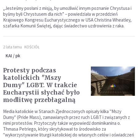
„Jesteśmy posłani z misją, by umożliwić innym poznanie Chrystusa i
byśmy byli Chrystusem dla nich” – powiedziała w przeddzień
Krajowego Kongresu Eucharystycznego w USA Christina Wheatley,
szafarka Komunii Świętej, dając świadectwo uzdrowienia z raka.
2 lata temu
KOŚCIÓŁ
KAI / pk
Protesty podczas
katolickich "Mszy
Dumy" LGBT. W trakcie
Eucharystii słychać było
modlitwę przebłagalną
Media katolickie w Stanach Zjednoczonych opisały kilka "Mszy
Dumy" (Pride Mass), zamawianych przez ruch LGBT i związanych z
nimi protestów. Przytoczyły także wypowiedź dominikanina o.
Thmasa Petriego, który skrytykował to środowisko za
"wykorzystywanie liturgii katolickiej do własnych celów i oświadczeń