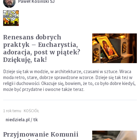
Paweł Kosiński SJ
Renesans dobrych
praktyk – Eucharystia,
adoracja, post w piątek?
Dziękuję, tak!
Dzieje się tak w modzie, w architekturze, czasami w sztuce. Wraca
moda retro, stare, dobrze sprawdzone wzorce. Dzieje się tak też w
religii i duchowości. Okazuje się, bowiem, że to, co było dobre kiedyś,
może być przydatne i owocne także teraz.
1 rok temu
KOŚCIÓŁ
niedziela.pl / tk
Przyjmowanie Komunii