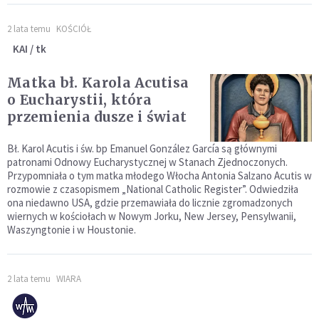
2 lata temu
KOŚCIÓŁ
KAI / tk
Matka bł. Karola Acutisa
o Eucharystii, która
przemienia dusze i świat
Bł. Karol Acutis i św. bp Emanuel González García są głównymi
patronami Odnowy Eucharystycznej w Stanach Zjednoczonych.
Przypomniała o tym matka młodego Włocha Antonia Salzano Acutis w
rozmowie z czasopismem „National Catholic Register”. Odwiedziła
ona niedawno USA, gdzie przemawiała do licznie zgromadzonych
wiernych w kościołach w Nowym Jorku, New Jersey, Pensylwanii,
Waszyngtonie i w Houstonie.
2 lata temu
WIARA