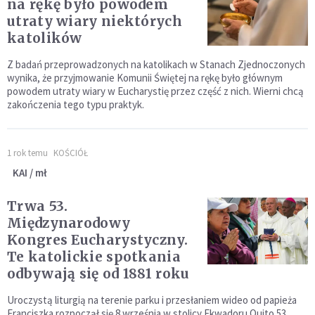
na rękę było powodem
utraty wiary niektórych
katolików
Z badań przeprowadzonych na katolikach w Stanach Zjednoczonych
wynika, że przyjmowanie Komunii Świętej na rękę było głównym
powodem utraty wiary w Eucharystię przez część z nich. Wierni chcą
zakończenia tego typu praktyk.
1 rok temu
KOŚCIÓŁ
KAI / mł
Trwa 53.
Międzynarodowy
Kongres Eucharystyczny.
Te katolickie spotkania
odbywają się od 1881 roku
Uroczystą liturgią na terenie parku i przesłaniem wideo od papieża
Franciszka rozpoczął się 8 września w stolicy Ekwadoru Quito 53.