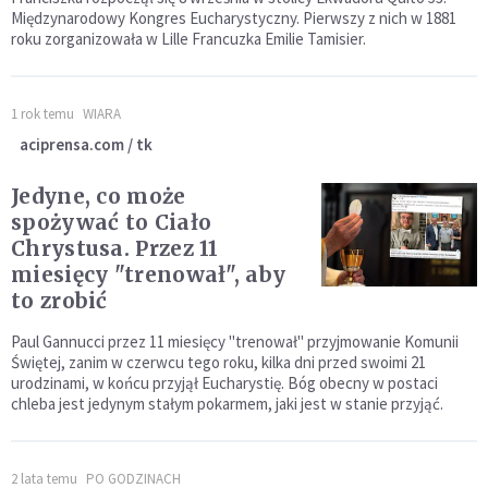
Międzynarodowy Kongres Eucharystyczny. Pierwszy z nich w 1881
roku zorganizowała w Lille Francuzka Emilie Tamisier.
1 rok temu
WIARA
aciprensa.com / tk
Jedyne, co może
spożywać to Ciało
Chrystusa. Przez 11
miesięcy "trenował", aby
to zrobić
Paul Gannucci przez 11 miesięcy "trenował" przyjmowanie Komunii
Świętej, zanim w czerwcu tego roku, kilka dni przed swoimi 21
urodzinami, w końcu przyjął Eucharystię. Bóg obecny w postaci
chleba jest jedynym stałym pokarmem, jaki jest w stanie przyjąć.
2 lata temu
PO GODZINACH