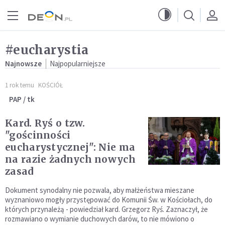
Przejdź do menu głównego
Przejdź do treści
#eucharystia
Najnowsze
Najpopularniejsze
1 rok temu
KOŚCIÓŁ
PAP / tk
Kard. Ryś o tzw.
"gościnności
eucharystycznej": Nie ma
na razie żadnych nowych
zasad
Dokument synodalny nie pozwala, aby małżeństwa mieszane
wyznaniowo mogły przystępować do Komunii Św. w Kościołach, do
których przynależą - powiedział kard. Grzegorz Ryś. Zaznaczył, że
rozmawiano o wymianie duchowych darów, to nie mówiono o