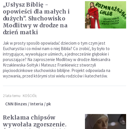
„Usłysz Biblię -
opowieści dla małych i
dużych”. Słuchowisko
Modlitwy w drodze na
dzień matki
Jak w prosty sposób opowiadać dzieciom o tym czym jest
Eucharystia i co mówi nam o niej Biblia? Co zrobić, by było to
intrygujące, wywołujące uśmiech, a jednocześnie głębokie i
poruszające? Na zaproszenie Modlitwy w drodze Aleksandra
Krzaklewska-Sołtyk i Mateusz Frankiewicz stworzyli
pięcioodcinkowe słuchowisko biblijne. Projekt odpowiada na
wyzwania, przed którymi stoi wielu rodziców i katechetów.
2 lata temu
KOŚCIÓŁ
CNN Binzes / Interia / pk
Reklama chipsów
wywołała zgorszenie.