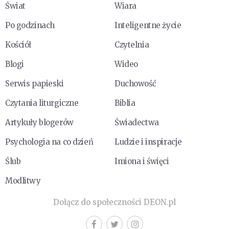
Świat
Wiara
Po godzinach
Inteligentne życie
Kościół
Czytelnia
Blogi
Wideo
Serwis papieski
Duchowość
Czytania liturgiczne
Biblia
Artykuły blogerów
Świadectwa
Psychologia na co dzień
Ludzie i inspiracje
Ślub
Imiona i święci
Modlitwy
Dołącz do społeczności DEON.pl