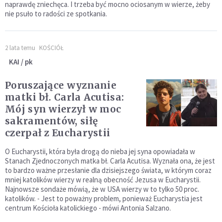
naprawdę zniechęca. I trzeba być mocno ociosanym w wierze, żeby
nie psuło to radości ze spotkania.
2 lata temu
KOŚCIÓŁ
KAI / pk
Poruszające wyznanie
matki bł. Carla Acutisa:
Mój syn wierzył w moc
sakramentów, siłę
czerpał z Eucharystii
O Eucharystii, która była drogą do nieba jej syna opowiadała w
Stanach Zjednoczonych matka bł. Carla Acutisa. Wyznała ona, że jest
to bardzo ważne przesłanie dla dzisiejszego świata, w którym coraz
mniej katolików wierzy w realną obecność Jezusa w Eucharystii.
Najnowsze sondaże mówią, że w USA wierzy w to tylko 50 proc.
katolików. - Jest to poważny problem, ponieważ Eucharystia jest
centrum Kościoła katolickiego - mówi Antonia Salzano.