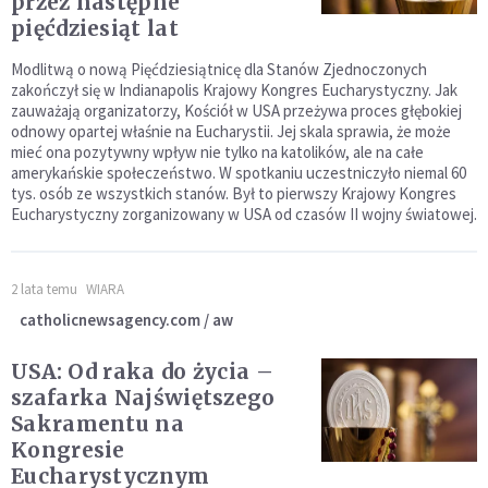
przez następne
pięćdziesiąt lat
Modlitwą o nową Pięćdziesiątnicę dla Stanów Zjednoczonych
zakończył się w Indianapolis Krajowy Kongres Eucharystyczny. Jak
zauważają organizatorzy, Kościół w USA przeżywa proces głębokiej
odnowy opartej właśnie na Eucharystii. Jej skala sprawia, że może
mieć ona pozytywny wpływ nie tylko na katolików, ale na całe
amerykańskie społeczeństwo. W spotkaniu uczestniczyło niemal 60
tys. osób ze wszystkich stanów. Był to pierwszy Krajowy Kongres
Eucharystyczny zorganizowany w USA od czasów II wojny światowej.
2 lata temu
WIARA
catholicnewsagency.com / aw
USA: Od raka do życia –
szafarka Najświętszego
Sakramentu na
Kongresie
Eucharystycznym