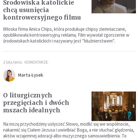
Środowiska katolickie
chcą usunięcia
kontrowersyjnego filmu
Włoska firma Amica Chips, która produkuje chipsy ziemniaczane,
opublikowała kontrowersyjną reklamę. Film wywołał zgorszenie w
środowiskach katolickich i nazywany jest "bluźnierstwem".
2 lata temu
KOMENTARZE
Marta Łysek
O liturgicznych
przegięciach i dwóch
mszach idealnych
Na mszę przychodzimy usłyszeć Słowo, modlić się we wspólnocie,
nakarmić się Ciałem Jezusa i uwielbiać Boga, a nie słuchać ględzenia,
aktów wzajemnej adoracji albo muzycznego samouwielbienia. To