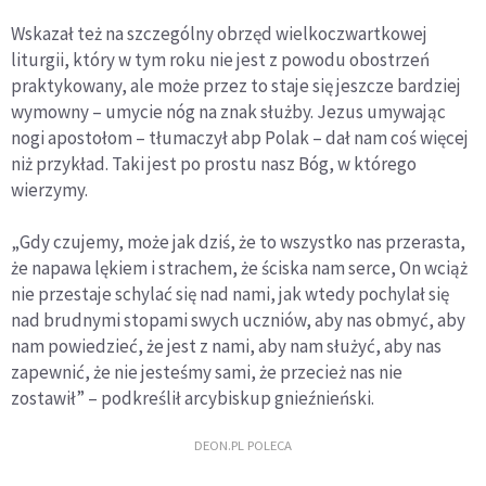
Wskazał też na szczególny obrzęd wielkoczwartkowej
liturgii, który w tym roku nie jest z powodu obostrzeń
praktykowany, ale może przez to staje się jeszcze bardziej
wymowny – umycie nóg na znak służby. Jezus umywając
nogi apostołom – tłumaczył abp Polak – dał nam coś więcej
niż przykład. Taki jest po prostu nasz Bóg, w którego
wierzymy.
„Gdy czujemy, może jak dziś, że to wszystko nas przerasta,
że napawa lękiem i strachem, że ściska nam serce, On wciąż
nie przestaje schylać się nad nami, jak wtedy pochylał się
nad brudnymi stopami swych uczniów, aby nas obmyć, aby
nam powiedzieć, że jest z nami, aby nam służyć, aby nas
zapewnić, że nie jesteśmy sami, że przecież nas nie
zostawił” – podkreślił arcybiskup gnieźnieński.
DEON.PL POLECA