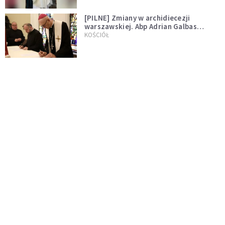
[PILNE] Zmiany w archidiecezji
warszawskiej. Abp Adrian Galbas
wręczył dekrety nowym proboszczom
KOŚCIÓŁ
[PILNE] Podjęto kroki ws. księdza
Sawielewicza. Nie zobaczymy go w
mediach
WYDARZENIA