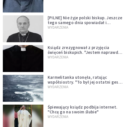
[PILNE] Nie żyje polski biskup. Jeszcze
tego samego dnia spowiadał i
sprawował Mszę świętą
WYDARZENIA
Ksiądz zrezygnował z przyjęcia
święceń biskupich. "Jestem naprawdę
niegodny"
WYDARZENIA
Karmelitanka utonęła, ratując
współsiostry. "To był jej ostatni gest
miłości"
WYDARZENIA
Śpiewający ksiądz podbija internet.
"Chcę go na swoim ślubie"
WYDARZENIA