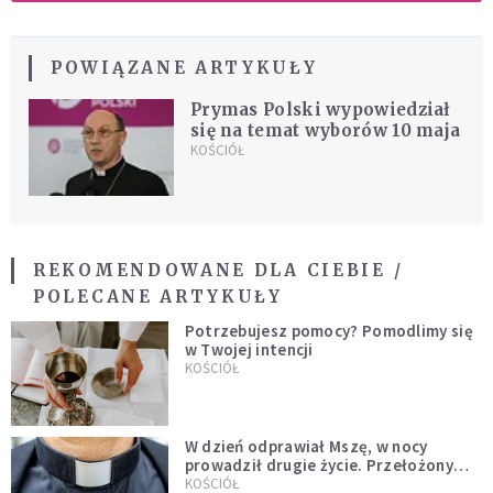
POWIĄZANE ARTYKUŁY
Prymas Polski wypowiedział
się na temat wyborów 10 maja
KOŚCIÓŁ
REKOMENDOWANE DLA CIEBIE /
POLECANE ARTYKUŁY
Potrzebujesz pomocy? Pomodlimy się
w Twojej intencji
KOŚCIÓŁ
W dzień odprawiał Mszę, w nocy
prowadził drugie życie. Przełożony
kazał mu opuścić zakon
KOŚCIÓŁ