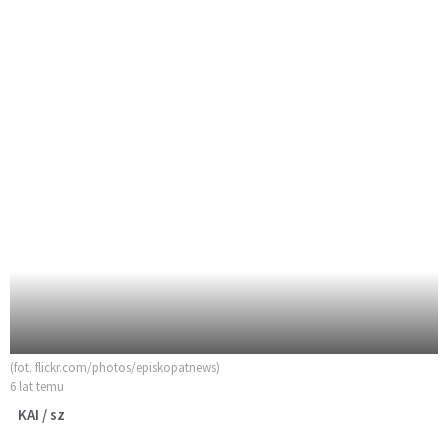
(fot. flickr.com/photos/episkopatnews)
6 lat temu
KAI / sz