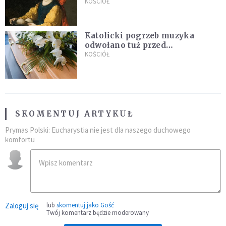
KOŚCIÓŁ
Katolicki pogrzeb muzyka
odwołano tuż przed
uroczystością. Powodem była
KOŚCIÓŁ
przynależność do masonerii
SKOMENTUJ ARTYKUŁ
Prymas Polski: Eucharystia nie jest dla naszego duchowego
komfortu
Zaloguj się
lub
skomentuj jako Gość
Twój komentarz będzie moderowany