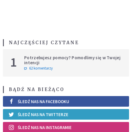
NAJCZĘŚCIEJ CZYTANE
1
Potrzebujesz pomocy? Pomodlimy się w Twojej
intencji
62 komentarzy
BĄDŹ NA BIEŻĄCO
ŚLEDŹ NAS NA FACEBOOKU
ŚLEDŹ NAS NA TWITTERZE
ŚLEDŹ NAS NA INSTAGRAMIE