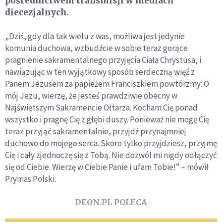
pośrednictwem transmisji w mediach
diecezjalnych.
„Dziś, gdy dla tak wielu z was, możliwa jest jedynie
komunia duchowa, wzbudźcie w sobie teraz gorące
pragnienie sakramentalnego przyjęcia Ciała Chrystusa, i
nawiązując w ten wyjątkowy sposób serdeczną więź z
Panem Jezusem za papieżem Franciszkiem powtórzmy: O
mój Jezu, wierzę, że jesteś prawdziwie obecny w
Najświętszym Sakramencie Ołtarza. Kocham Cię ponad
wszystko i pragnę Cię z głębi duszy. Ponieważ nie mogę Cię
teraz przyjąć sakramentalnie, przyjdź przynajmniej
duchowo do mojego serca. Skoro tylko przyjdziesz, przyjmę
Cię i cały zjednoczę się z Tobą. Nie dozwól mi nigdy odłączyć
się od Ciebie. Wierzę w Ciebie Panie i ufam Tobie!” – mówił
Prymas Polski.
DEON.PL POLECA