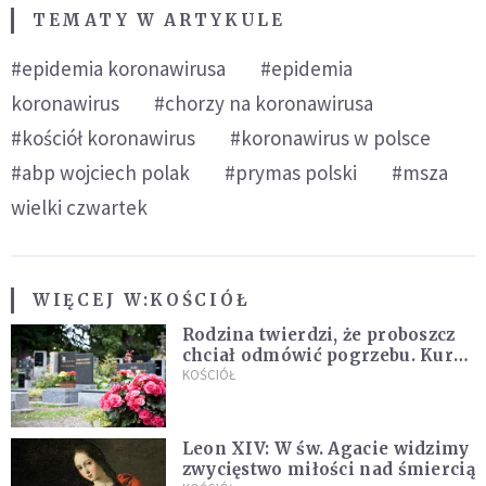
TEMATY W ARTYKULE
#epidemia koronawirusa
#epidemia
koronawirus
#chorzy na koronawirusa
#kościół koronawirus
#koronawirus w polsce
#abp wojciech polak
#prymas polski
#msza
wielki czwartek
WIĘCEJ W:
KOŚCIÓŁ
Rodzina twierdzi, że proboszcz
chciał odmówić pogrzebu. Kuria
zapowiada wyjaśnienia
KOŚCIÓŁ
Leon XIV: W św. Agacie widzimy
zwycięstwo miłości nad śmiercią