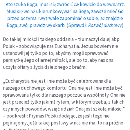
Kto szuka Boga, musi się zwrócić całkowicie do wewnątrz.
Musi się wciąż ukierunkowywać na Boga, zawsze mieć Go
przed oczyma i wytrwale zapominać o sobie, aż znajdzie
Boga, swój prawdziwy skarb. (Sprawdź:
Rozwój duchowy
)
Do takiej miłości i takiego oddania – tłumaczył dalej abp
Polak – zobowiązuje nas Eucharystia. Jezus bowiem nie
ustanowił jej tylko po to, abyśmy mogli sprawować
pamiątkę Jego ofiarnej miłości, ale po to, aby nas ona
uczyła ofiary z życia dzielonego z braćmi.
„Eucharystia nie jest i nie może być celebrowana dla
naszego duchowego komfortu. Ona nie jest i nie może być
sprawowana tylko dla naszego poczucia wspólnoty. Ona nie
jest przecież tylko jakimś rytem, w którym trzeba, z takich
czy innych powodów, wziąć udział. Ona jest szkołą miłości”
– podkreślił Prymas Polski dodając, że jeśli tego nie
pojmujemy, jeśli takiej postawy w nas nie ma, to na próżno
za Eucharystią tęsknimy.