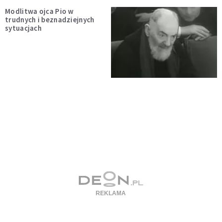
Modlitwa ojca Pio w
trudnych i beznadziejnych
sytuacjach