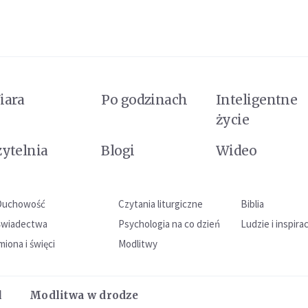
iara
Po godzinach
Inteligentne
życie
zytelnia
Blogi
Wideo
Duchowość
Czytania liturgiczne
Biblia
Świadectwa
Psychologia na co dzień
Ludzie i inspira
miona i święci
Modlitwy
l
Modlitwa w drodze