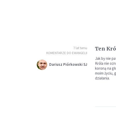
Ten Król
7 lat temu
KOMENTARZE DO EWANGELII
Jak by nie pa
Króla nie oz
Dariusz Piórkowski SJ
koroną na gł
moim życiu, 
działania.