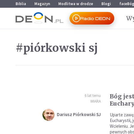
Przejdź do menu głównego
Przejdź do treści
Biblia
Magazyn
Modlitwa w drodze
Blogi
faceBó
Wy
Radio DEON
#piórkowski sj
Bóg jes
6 lat temu
WIARA
Euchary
Dariusz Piórkowski SJ
Uparte zawęż
Eucharystii,
Wcieleniu. J
pewnych obs