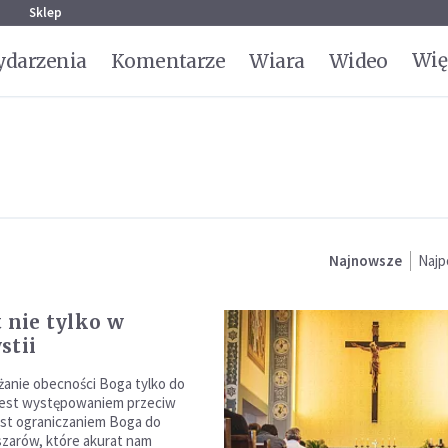
g
Sklep
Wię
darzenia
Komentarze
Wiara
Wideo
Najnowsze
Najp
t nie tylko w
stii
anie obecności Boga tylko do
 jest występowaniem przeciw
est ograniczaniem Boga do
zarów, które akurat nam