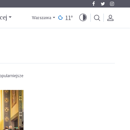
11
°
cej
Warszawa
opularniejsze