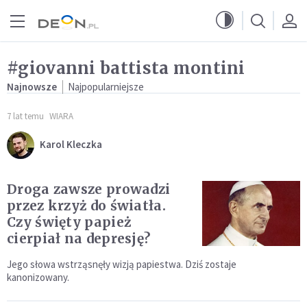
Przejdź do menu głównego
Przejdź do treści
#giovanni battista montini
Najnowsze
Najpopularniejsze
7 lat temu
WIARA
Karol Kleczka
Droga zawsze prowadzi
przez krzyż do światła.
Czy święty papież
cierpiał na depresję?
Jego słowa wstrząsnęły wizją papiestwa. Dziś zostaje
kanonizowany.