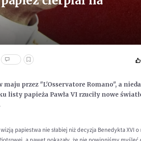
 papież cierpiał na
 maju przez "L'Osservatore Romano", a nied
u listy papieża Pawła VI rzuciły nowe światł
.
 wizją papiestwa nie słabiej niż decyzja Benedykta XVI o
 Piotrowej, a nawet pokazały, że nie powinniśmy myśleć o