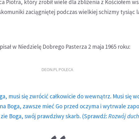
ca Piotra, który zrobił wiele dla zbliżenia z Kościołem 
skomuniki zaciągniętej podczas wielkiej schizmy tysiąc l
pisał w Niedzielę Dobrego Pasterza 2 maja 1965 roku:
DEON.PL POLECA
ga, musi się zwrócić całkowicie do wewnątrz. Musi się w
a Boga, zawsze mieć Go przed oczyma i wytrwale zap
dzie Boga, swój prawdziwy skarb. (Sprawdź:
Rozwój duc