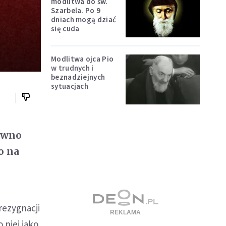
modlitwa do św.
Szarbela. Po 9
dniach mogą dziać
się cuda
Modlitwa ojca Pio
w trudnych i
beznadziejnych
sytuacjach
awno
o na
 rezygnacji
 niej jako