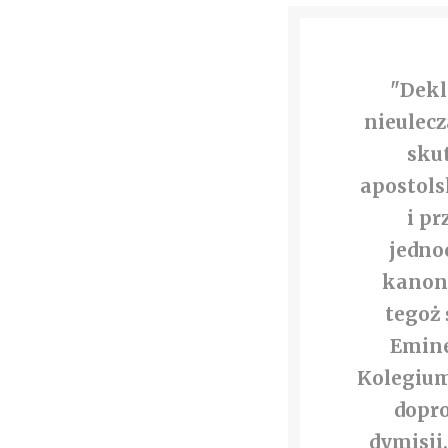
"Dekl
nieulecz
sku
apostols
i pr
jedno
kanoni
tegoż 
Emine
Kolegium
dopr
dymisji