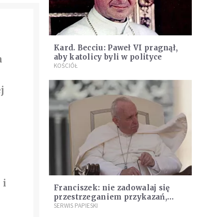
Kard. Becciu: Paweł VI pragnął,
aby katolicy byli w polityce
m
KOŚCIÓŁ
j
 i
Franciszek: nie zadowalaj się
przestrzeganiem przykazań,
daniem trochę na jałmużnę i
SERWIS PAPIESKI
o
odmówieniem kilku modlitw