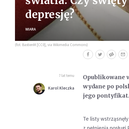
światła. Czy święty
depresję?
WIARA
(fot. BastienM [CC0], via Wikimedia Commons)
7 lat temu
Opublikowane w
wydane po polsk
Karol Kleczka
jego pontyfikat
Te listy wstrząsnęły
z pełnienia posługi