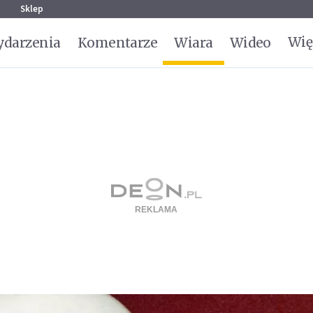
g
Sklep
Wię
darzenia
Komentarze
Wiara
Wideo