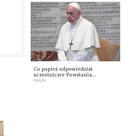
Co papież odpowiedział
uczestniczce Powstania
e
Warszawskiego?
KSIĄŻKI