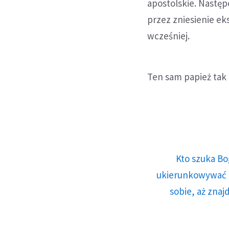
apostolskie. Następ
przez zniesienie ek
wcześniej.
Ten sam papież tak 
Kto szuka Bo
ukierunkowywać n
sobie, aż znaj