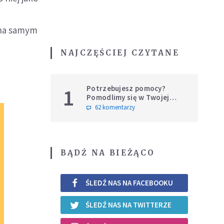
e na samym
NAJCZĘŚCIEJ CZYTANE
Potrzebujesz pomocy?
1
Pomodlimy się w Twojej
intencji
62 komentarzy
BĄDŹ NA BIEŻĄCO
ŚLEDŹ NAS NA FACEBOOKU
ŚLEDŹ NAS NA TWITTERZE