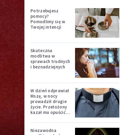
Potrzebujesz
pomocy?
Pomodlimy się w
Twojej intencji
Skuteczna
modlitwa w
sprawach trudnych
i beznadziejnych
W dzień odprawiał
Mszę, w nocy
prowadził drugie
życie. Przełożony
kazał mu opuścić
zakon
Niezawodna