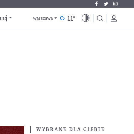
11
°
cej
Warszawa
WYBRANE DLA CIEBIE