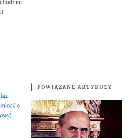
wschodnim
at
POWIĄZANE ARTYKUŁY
ciąż
ominać o
howy
)