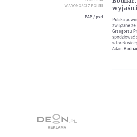
Bodnar:
WIADOMOŚCI Z POLSKI
wyjaśni
PAP / psd
Polska powin
związane ze 
Grzegorzu Pr
spodziewać s
wtorek wicep
Adam Bodnar