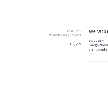
We wtor
12 lat temu
WIADOMOŚCI ZE ŚWIATA
Europejski T
PAP / drr
Skargę złożył
a nie zbrodn