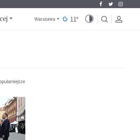
11
°
cej
Warszawa
opularniejsze