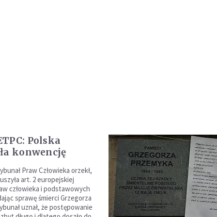
TPC: Polska
ła konwencję
rybunał Praw Człowieka orzekł,
uszyła art. 2 europejskiej
raw człowieka i podstawowych
dając sprawę śmierci Grzegorza
ybunał uznał, że postępowanie
 zbyt długo i dlatego doszło do