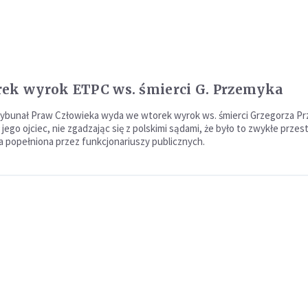
ek wyrok ETPC ws. śmierci G. Przemyka
rybunał Praw Człowieka wyda we wtorek wyrok ws. śmierci Grzegorza P
 jego ojciec, nie zgadzając się z polskimi sądami, że było to zwykłe prze
ia popełniona przez funkcjonariuszy publicznych.