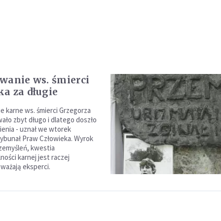
wanie ws. śmierci
a za długie
 karne ws. śmierci Grzegorza
ało zbyt długo i dlatego doszło
enia - uznał we wtorek
rybunał Praw Człowieka. Wyrok
rzemyśleń, kwestia
ości karnej jest raczej
uważają eksperci.