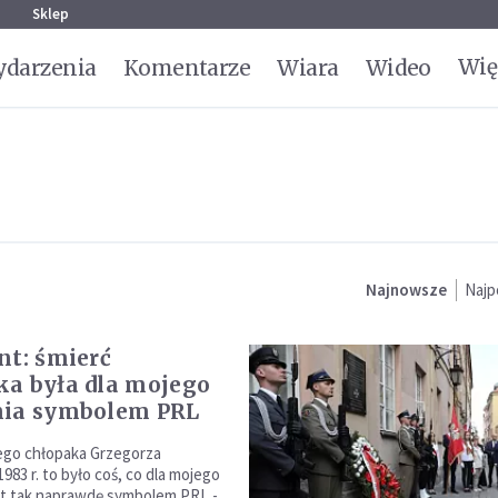
g
Sklep
Wię
darzenia
Komentarze
Wiara
Wideo
Najnowsze
Najp
nt: śmierć
a była dla mojego
nia symbolem PRL
ego chłopaka Grzegorza
83 r. to było coś, co dla mojego
st tak naprawdę symbolem PRL -