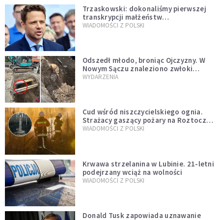
Trzaskowski: dokonaliśmy pierwszej
transkrypcji małżeństw
jednopłciowych. “Tak jak
WIADOMOŚCI Z POLSKI
zapowiadałem, bez zwłoki,
natychmiast”
Odszedł młodo, broniąc Ojczyzny. W
Nowym Sączu znaleziono zwłoki
mężczyzny z czasów potopu
WYDARZENIA
szwedzkiego
Cud wśród niszczycielskiego ognia.
Strażacy gaszący pożary na Roztoczu
opublikowali niezwykłe zdjęcie
WIADOMOŚCI Z POLSKI
Krwawa strzelanina w Lubinie. 21-letni
podejrzany wciąż na wolności
WIADOMOŚCI Z POLSKI
Donald Tusk zapowiada uznawanie