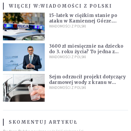
WIĘCEJ W:
WIADOMOŚCI Z POLSKI
15-latek w ciężkim stanie po
ataku w Kamiennej Górze.
Policja zatrzymała dwóch
WIADOMOŚCI Z POLSKI
nastolatków
3600 zł miesięcznie na dziecko
do 3. roku życia? To jedna z
propozycji programu "Rozwój
WIADOMOŚCI Z POLSKI
Plus"
Sejm odrzucił projekt dotyczący
darmowej wody z kranu w
restauracjach
WIADOMOŚCI Z POLSKI
SKOMENTUJ ARTYKUŁ