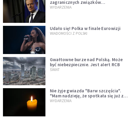
zagranicznych związków
jednopłciowych. "Państwo oblało ten
WYDARZENIA
test"
Udało się! Polka w finale Eurowizji
WIADOMOŚCI Z POLSKI
Gwałtowne burze nad Polską. Może
być niebezpiecznie. Jest alert RCB
ŚWIAT
Nie żyje gwiazda "Barw szczęścia".
"Mam nadzieję, że spotkała się już z
Bogiem, którego tak bardzo kochała"
WYDARZENIA