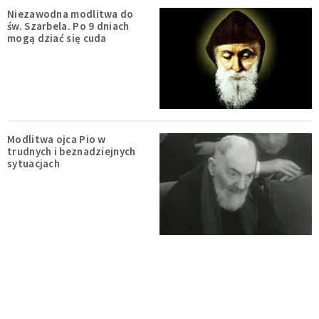
Niezawodna modlitwa do
św. Szarbela. Po 9 dniach
mogą dziać się cuda
Modlitwa ojca Pio w
trudnych i beznadziejnych
sytuacjach