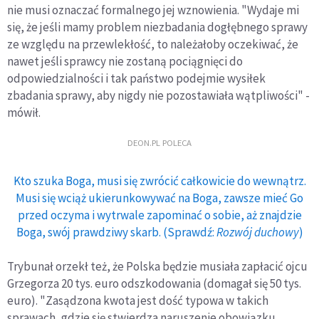
nie musi oznaczać formalnego jej wznowienia. "Wydaje mi
się, że jeśli mamy problem niezbadania dogłębnego sprawy
ze względu na przewlekłość, to należałoby oczekiwać, że
nawet jeśli sprawcy nie zostaną pociągnięci do
odpowiedzialności i tak państwo podejmie wysiłek
zbadania sprawy, aby nigdy nie pozostawiała wątpliwości" -
mówił.
DEON.PL POLECA
Kto szuka Boga, musi się zwrócić całkowicie do wewnątrz.
Musi się wciąż ukierunkowywać na Boga, zawsze mieć Go
przed oczyma i wytrwale zapominać o sobie, aż znajdzie
Boga, swój prawdziwy skarb. (Sprawdź:
Rozwój duchowy
)
Trybunał orzekł też, że Polska będzie musiała zapłacić ojcu
Grzegorza 20 tys. euro odszkodowania (domagał się 50 tys.
euro). "Zasądzona kwota jest dość typowa w takich
sprawach, gdzie się stwierdza naruszenie obowiązku