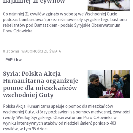
najmniej 21 cywilów
Co najmniej 21 cywilów zginęło w sobotę we Wschodniej Gucie
podczas bombardowań przez reżimowe siły syryjskie tego bastionu
rebeliantów pod Damaszkiem - podało Syryjskie Obserwatorium
Praw Człowieka.
8 lat temu
WIADOMOŚCI ZE ŚWIATA
PAP / kw
Syria: Polska Akcja
Humanitarna organizuje
pomoc dla mieszkańców
wschodniej Guty
Polska Akcja Humanitarna apeluje o pomoc dla mieszkańców
wschodniej Guty, którzy pozbawieni są pomocy medycznej, żywności
i wody. Według Syryjskiego Obserwatorium Praw Człowieka w
wyniku intensywnych ataków od niedzieli śmierć poniosło 403
cywilów, w tym 95 dzieci.