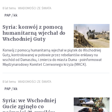
8 lat temu
WIADOMOŚCI ZE ŚWIATA
PAP / kk
Syria: konwój z pomocą
humanitarną wjechał do
Wschodniej Guty
Konwój z pomocą humanitarną wjechał w piątek do Wschodniej
Guty, kontrolowanej w połowie przez rebeliantów enklawy na
wschód od Damaszku, i zmierza do miasta Duma - poinformował
Międzynarodowy Komitet Czerwonego krzyża (MKCK).
8 lat temu
WIADOMOŚCI ZE ŚWIATA
PAP / kk
Syria: we Wschodniej
Gucie zginęło co