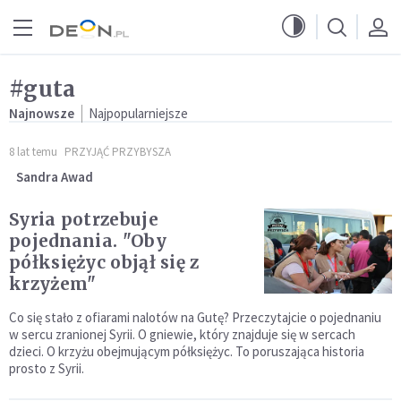
Przejdź do menu głównego
Przejdź do treści
#guta
Najnowsze
Najpopularniejsze
8 lat temu
PRZYJĄĆ PRZYBYSZA
Sandra Awad
Syria potrzebuje
pojednania. "Oby
półksiężyc objął się z
krzyżem"
Co się stało z ofiarami nalotów na Gutę? Przeczytajcie o pojednaniu
w sercu zranionej Syrii. O gniewie, który znajduje się w sercach
dzieci. O krzyżu obejmującym półksiężyc. To poruszająca historia
prosto z Syrii.