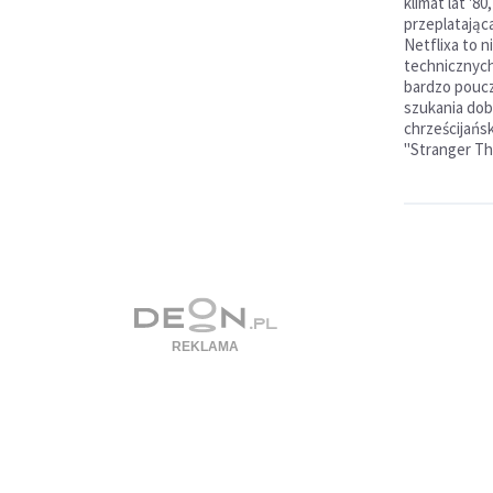
klimat lat '8
przeplatająca
Netflixa to 
technicznych 
bardzo poucz
szukania dob
chrześcijańsk
"Stranger Th