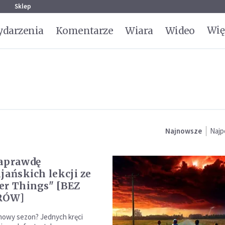
g
Sklep
Wię
darzenia
Komentarze
Wiara
Wideo
Najnowsze
Najp
naprawdę
jańskich lekcji ze
er Things" [BEZ
RÓW]
nowy sezon? Jednych kręci