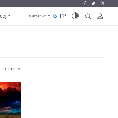
11
°
cej
Warszawa
opularniejsze