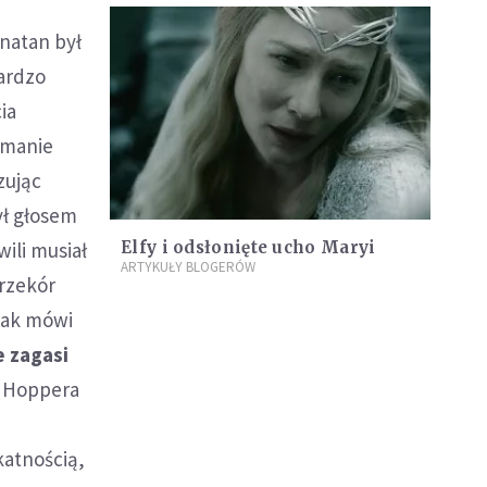
hnatan był
bardzo
ia
łamanie
zując
był głosem
ili musiał
Elfy i odsłonięte ucho Maryi
ARTYKUŁY BLOGERÓW
przekór
Jak mówi
e zagasi
ji Hoppera
katnością,