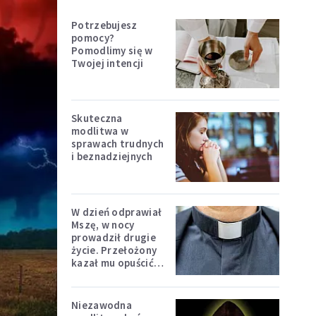
Potrzebujesz
pomocy?
Pomodlimy się w
Twojej intencji
Skuteczna
modlitwa w
sprawach trudnych
i beznadziejnych
W dzień odprawiał
Mszę, w nocy
prowadził drugie
życie. Przełożony
kazał mu opuścić
zakon
Niezawodna