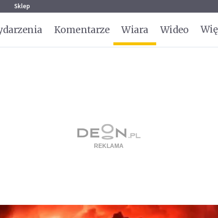
g
Sklep
Wię
darzenia
Komentarze
Wiara
Wideo