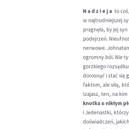
N a d z i e j a
to coś,
w najtrudniejszej sy
pragnęła, by jej sy
podejrzeń. Nieufność
nerwowe. Johnatan 
ogromny ból. Nie tyl
gorzkiego rozsądku,
dorosnąć i stać się
faktom, ale siłą, 
Izajasz, ten, na ki
knotka o nikłym p
i Jedenastki, którz
doświadczeń, jakich 