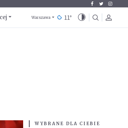
11
°
cej
Warszawa
WYBRANE DLA CIEBIE