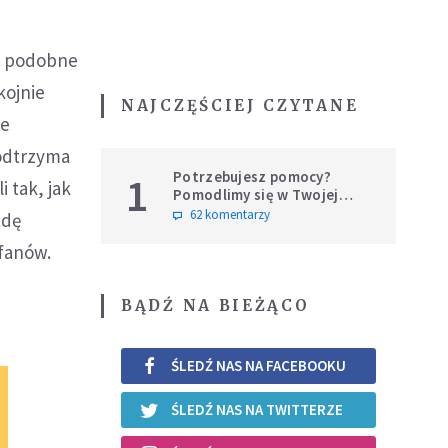
ma podobne
kojnie
NAJCZĘŚCIEJ CZYTANE
ie
podtrzyma
Potrzebujesz pomocy?
1
 tak, jak
Pomodlimy się w Twojej
intencji
62 komentarzy
wdę
 fanów.
BĄDŹ NA BIEŻĄCO
ŚLEDŹ NAS NA FACEBOOKU
ŚLEDŹ NAS NA TWITTERZE