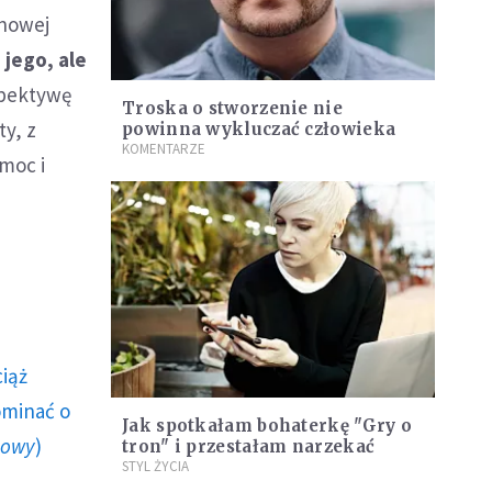
anowej
 jego, ale
spektywę
Troska o stworzenie nie
ty, z
powinna wykluczać człowieka
KOMENTARZE
moc i
ciąż
ominać o
Jak spotkałam bohaterkę "Gry o
howy
)
tron" i przestałam narzekać
STYL ŻYCIA