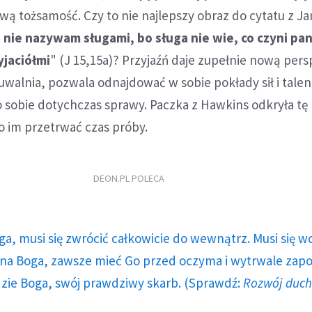
wą tożsamość. Czy to nie najlepszy obraz do cytatu z J
 nie nazywam sługami, bo sługa nie wie, co czyni pan
jaciółmi
" (J 15,15a)? Przyjaźń daje zupełnie nową per
 uwalnia, pozwala odnajdować w sobie pokłady sił i talen
 sobie dotychczas sprawy. Paczka z Hawkins odkryła tę 
o im przetrwać czas próby.
DEON.PL POLECA
ga, musi się zwrócić całkowicie do wewnątrz. Musi się w
a Boga, zawsze mieć Go przed oczyma i wytrwale zap
dzie Boga, swój prawdziwy skarb. (Sprawdź:
Rozwój duc