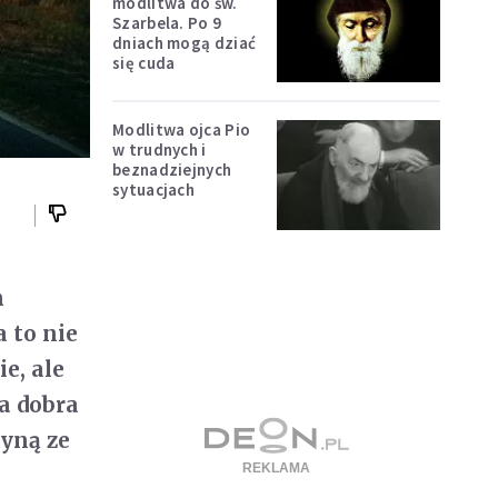
modlitwa do św.
Szarbela. Po 9
dniach mogą dziać
się cuda
Modlitwa ojca Pio
w trudnych i
beznadziejnych
sytuacjach
h
a to nie
e, ale
a dobra
łyną ze