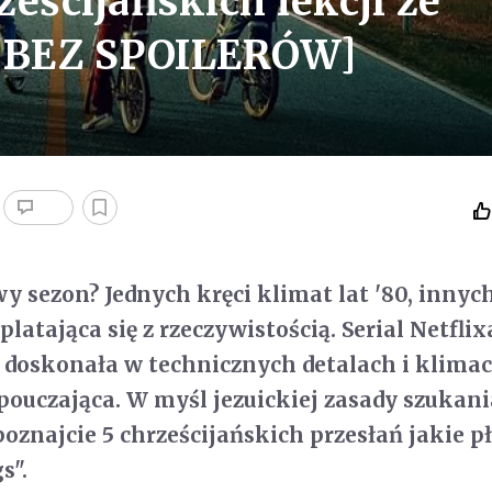
eścijańskich lekcji ze
 [BEZ SPOILERÓW]
y sezon? Jednych kręci klimat lat '80, innyc
latająca się z rzeczywistością. Serial Netflix
 doskonała w technicznych detalach i klimaci
pouczająca. W myśl jezuickiej zasady szukani
oznajcie 5 chrześcijańskich przesłań jakie p
s".