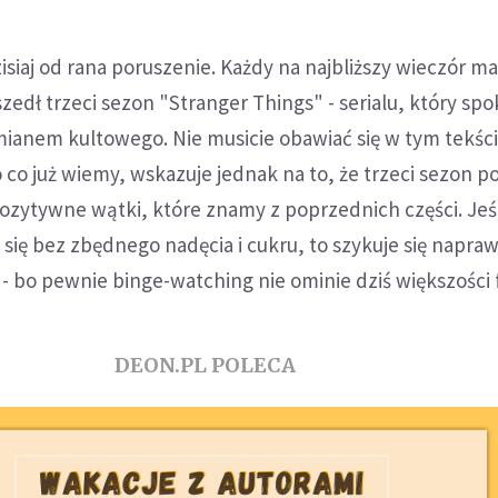
zisiaj od rana poruszenie. Każdy na najbliższy wieczór 
edł trzeci sezon "Stranger Things" - serialu, który spo
mianem kultowego. Nie musicie obawiać się w tym tekśc
 co już wiemy, wskazuje jednak na to, że trzeci sezon 
pozytywne wątki, które znamy z poprzednich części. Jeśli
się bez zbędnego nadęcia i cukru, to szykuje się napra
- bo pewnie binge-watching nie ominie dziś większości
DEON.PL POLECA