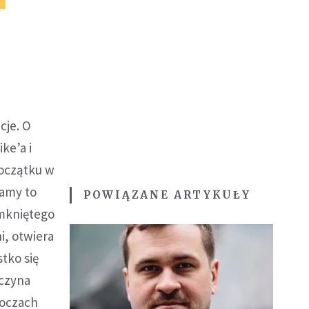
cje. O
ke’a i
początku w
gamy to
POWIĄZANE ARTYKUŁY
amkniętego
i, otwiera
stko się
aczyna
j oczach