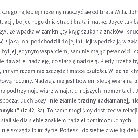
 czego najlepiej możemy nauczyć się od brata Willa. Jo
tuacji, bo jednego dnia stracił brata i matkę. Joyce tak 
n żył, że wpadła w zamknięty krąg szukania znaków i snuc
 z jaką inni podchodzili do jej intuicji wpędziła ją w za
był jej jedynym wsparciem, sam nie mając pewności i c
e dawał jej nadzieję, co stał się nadzieją. Kiedy trzeba 
 innym razem nie szczędził matce czułości. W jednej chw
 głową rodziny. Nadzieja nie jest bowiem ślepą wiarą na 
która podtrzymuje wiarę w najtrudniejszych momentach. 
m spoczął Duch Boży "
nie złamie trzciny nadłamanej, ni
łomyku
" (Iz 42, 3a). To samo mogliśmy dostrzec w relac
y stali się dla siebie znakiem nadziei pomimo trudnych
nie szczędziło im życie. Podeszli do siebie z wielką deli