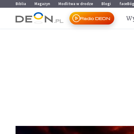
Przejdź do menu głównego
Przejdź do treści
Biblia
Magazyn
Modlitwa w drodze
Blogi
faceBó
Wy
Radio DEON