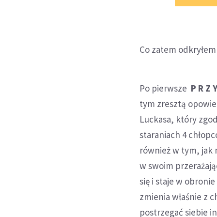
Co zatem odkryłem 
Po pierwsze
P R Z Y
tym zresztą opowied
Luckasa, który zgod
staraniach 4 chłopc
również w tym, jak 
w swoim przerażają
się i staje w obronie
zmienia właśnie z c
postrzegać siebie in