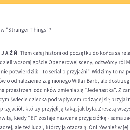
w "Stranger Things"?
 J A Ź Ń
. Tłem całej historii od początku do końca są rela
zieli wczoraj goście Openerowej sceny, odtwórcy ról Mi
nie potwierdzili: "To serial o przyjaźni". Widzimy to na 
ów o odnalezienie zaginionego Willa i Barb, ale dostrze
na przestrzeni odcinków zmienia się "Jedenastka". Z z
cym świecie dziecka pod wpływem rodzącej się przyjaźn
 przyjaciół, którzy przyjęli ją taką, jak była. Zresztą wszy
hwilą, kiedy "El" zostaje nazwana przyjaciółką - sama z
aczej, ale też ludzi, którzy ją otaczają. Oni również w je