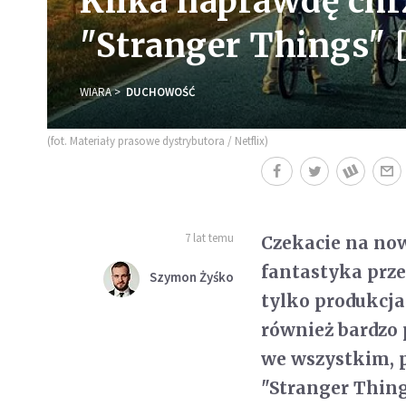
Kilka naprawdę chrz
"Stranger Things"
WIARA
DUCHOWOŚĆ
(fot. Materiały prasowe dystrybutora / Netflix)
7 lat temu
Czekacie na now
fantastyka przep
Szymon Żyśko
tylko produkcja
również bardzo 
we wszystkim, p
"Stranger Thing