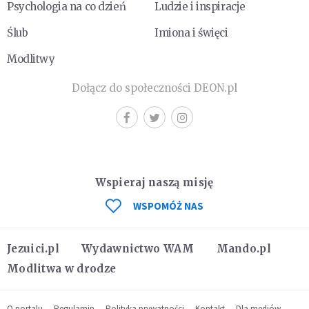
Psychologia na co dzień
Ludzie i inspiracje
Ślub
Imiona i święci
Modlitwy
Dołącz do społeczności DEON.pl
Wspieraj naszą misję
WSPOMÓŻ NAS
Jezuici.pl
Wydawnictwo WAM
Mando.pl
Modlitwa w drodze
O portalu
Regulamin
Polityka prywatności
Kontakt
Dla mediów