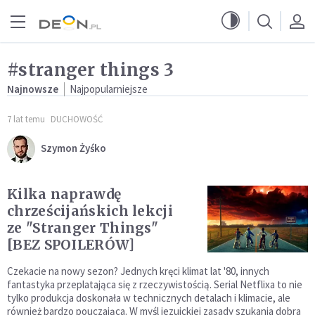
Przejdź do menu głównego
Przejdź do treści
#stranger things 3
Najnowsze
Najpopularniejsze
7 lat temu
DUCHOWOŚĆ
Szymon Żyśko
Kilka naprawdę
chrześcijańskich lekcji
ze "Stranger Things"
[BEZ SPOILERÓW]
Czekacie na nowy sezon? Jednych kręci klimat lat '80, innych
fantastyka przeplatająca się z rzeczywistością. Serial Netflixa to nie
tylko produkcja doskonała w technicznych detalach i klimacie, ale
również bardzo pouczająca. W myśl jezuickiej zasady szukania dobra