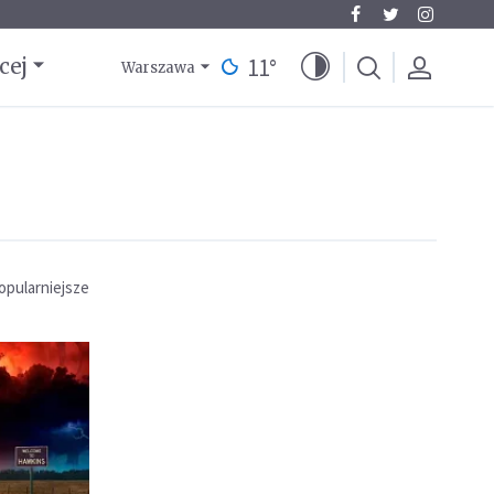
11
°
cej
Warszawa
opularniejsze