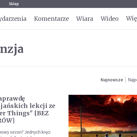
g
Sklep
Wię
darzenia
Komentarze
Wiara
Wideo
enzja
Najnowsze
Najp
naprawdę
jańskich lekcji ze
er Things" [BEZ
RÓW]
nowy sezon? Jednych kręci