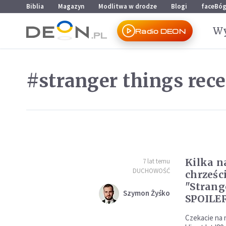
Przejdź do menu głównego
Przejdź do treści
Biblia
Magazyn
Modlitwa w drodze
Blogi
faceBó
Wy
Radio DEON
#stranger things rec
Kilka 
7 lat temu
DUCHOWOŚĆ
chrześci
"Strang
Szymon Żyśko
SPOILE
Czekacie na 