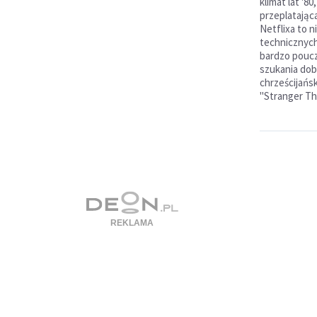
klimat lat '8
przeplatająca
Netflixa to 
technicznych 
bardzo poucz
szukania dob
chrześcijańsk
"Stranger Th