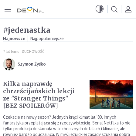
Przejdź do menu głównego
Przejdź do treści
#jedenastka
Najnowsze
Najpopularniejsze
7 lat temu
DUCHOWOŚĆ
Szymon Żyśko
Kilka naprawdę
chrześcijańskich lekcji
ze "Stranger Things"
[BEZ SPOILERÓW]
Czekacie na nowy sezon? Jednych kręci klimat lat '80, innych
fantastyka przeplatająca się z rzeczywistością. Serial Netflixa to nie
tylko produkcja doskonała w technicznych detalach i klimacie, ale
również bardzo pouczająca. W myśl jezuickiej zasady szukania dobra