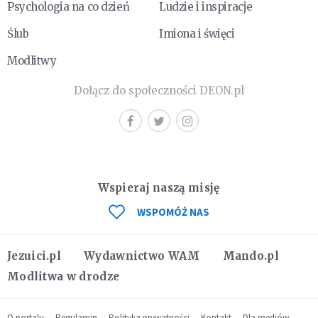
Psychologia na co dzień
Ludzie i inspiracje
Ślub
Imiona i święci
Modlitwy
Dołącz do społeczności DEON.pl
Wspieraj naszą misję
WSPOMÓŻ NAS
Jezuici.pl
Wydawnictwo WAM
Mando.pl
Modlitwa w drodze
O portalu
Regulamin
Polityka prywatności
Kontakt
Dla mediów