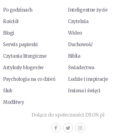
Po godzinach
Inteligentne życie
Kościół
Czytelnia
Blogi
Wideo
Serwis papieski
Duchowość
Czytania liturgiczne
Biblia
Artykuły blogerów
Świadectwa
Psychologia na co dzień
Ludzie i inspiracje
Ślub
Imiona i święci
Modlitwy
Dołącz do społeczności DEON.pl