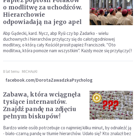
Papież poprosił Polaków
o modlitwę za uchodźców.
Hierarchowie
odpowiadają na jego apel
Abp Gądecki, kard. Nycz, abp Ryśi czy bp Zadarko - wielu
duchownych i hierarchów przyłączy się do całotygodniowej
modlitwy, o którą cały Kościół prosił papież Franciszek. "Oto
modlitwa, która pomoże nam wszystkim". Każdy może się przyłączyć!
8 lat temu
MICHAŁKI
facebook.com/DorotaZawadzkaPsycholog
Zabawa, która wciągnęła
tysiące internautów.
Znajdź pandę na zdjęciu
pełnym biskupów!
Bardzo wiele osób potrzebuje co najmniej kilku minut, by odnaleźć ją
- biało-czarną pandę w tłumie hierarchów. Udało się? Kto znalazł bez