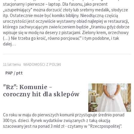
stacjonarny i pierwsze – laptop. Dla fasonu, jako prezent
„uzupełniający” można dorzucić złoty lub srebrny medalik, słodycze
itp. Ostatecznie może być komiks biblijny. Nieodłączną częścią
uroczystości jest oczywiście wystawny obiad najlepiej w restauracji,
którego zachwycającym zwieńczeniem będzie „tiramisu gdyż dobrze
wpisuje się w modę na desery z pistacjami. Zielony krem, orzechowy
(…) Nie trzeba go kroić, równo porcjować” i tym podobne, i tak
dalej…
11 lat temu
WIADOMOŚCI Z POLSKI
PAP / ptt
"Rz": Komunie -
coroczny hit dla sklepów
Co roku w maju do pierwszych komunii przystępuje średnio ponad
300 tys. dzieci. Rynek wydatków związanych z taką okazją
szacowany jest na ponad 3 mld zł - czytamy w "Rzeczpospolitej".