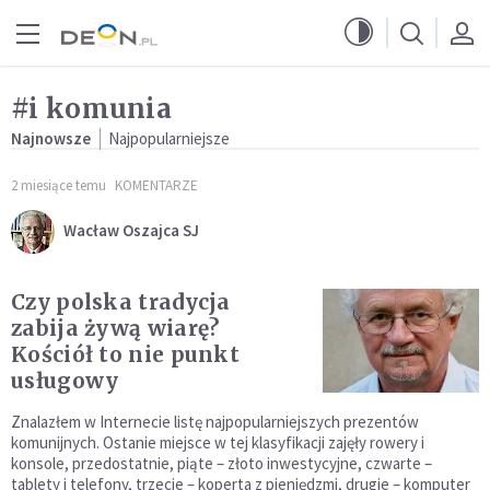
Przejdź do menu głównego
Przejdź do treści
#i komunia
Najnowsze
Najpopularniejsze
2 miesiące temu
KOMENTARZE
Wacław Oszajca SJ
Czy polska tradycja
zabija żywą wiarę?
Kościół to nie punkt
usługowy
Znalazłem w Internecie listę najpopularniejszych prezentów
komunijnych. Ostanie miejsce w tej klasyfikacji zajęły rowery i
konsole, przedostatnie, piąte – złoto inwestycyjne, czwarte –
tablety i telefony, trzecie – koperta z pieniędzmi, drugie – komputer