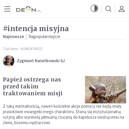
Przejdź do menu głównego
Przejdź do treści
#intencja misyjna
Najnowsze
Najpopularniejsze
7 lat temu
KOMENTARZE
Zygmunt Kwiatkowski SJ
Papież ostrzega nas
przed takim
traktowaniem misji
Z taką mentalnością, nawet kościelne akcje pomocy nie będą miały
prawdziwie ewangelicznego charakteru. Staną się instytucjonalną
rutyną albo wyniosłą jałmużną rzucaną do kapelusza siedzącemu na
ziemi, bosemu nędzarzowi.