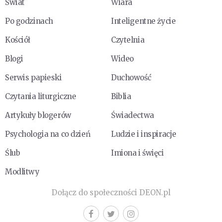
Świat
Wiara
Po godzinach
Inteligentne życie
Kościół
Czytelnia
Blogi
Wideo
Serwis papieski
Duchowość
Czytania liturgiczne
Biblia
Artykuły blogerów
Świadectwa
Psychologia na co dzień
Ludzie i inspiracje
Ślub
Imiona i święci
Modlitwy
Dołącz do społeczności DEON.pl