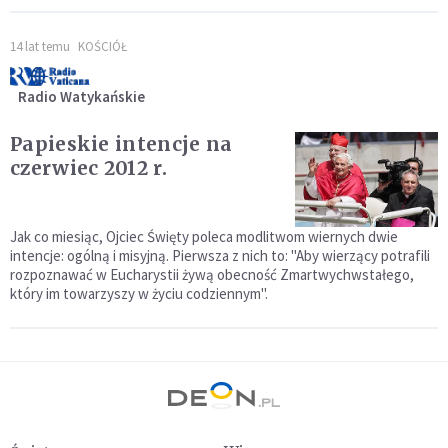
14 lat temu
KOŚCIÓŁ
Radio Watykańskie
Papieskie intencje na
czerwiec 2012 r.
Jak co miesiąc, Ojciec Święty poleca modlitwom wiernych dwie
intencje: ogólną i misyjną. Pierwsza z nich to: "Aby wierzący potrafili
rozpoznawać w Eucharystii żywą obecność Zmartwychwstałego,
który im towarzyszy w życiu codziennym".