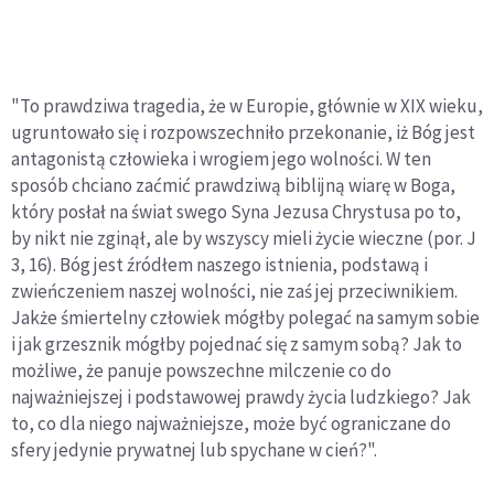
"To prawdziwa tragedia, że w Europie, głównie w XIX wieku,
ugruntowało się i rozpowszechniło przekonanie, iż Bóg jest
antagonistą człowieka i wrogiem jego wolności. W ten
sposób chciano zaćmić prawdziwą biblijną wiarę w Boga,
który posłał na świat swego Syna Jezusa Chrystusa po to,
by nikt nie zginął, ale by wszyscy mieli życie wieczne (por. J
3, 16). Bóg jest źródłem naszego istnienia, podstawą i
zwieńczeniem naszej wolności, nie zaś jej przeciwnikiem.
Jakże śmiertelny człowiek mógłby polegać na samym sobie
i jak grzesznik mógłby pojednać się z samym sobą? Jak to
możliwe, że panuje powszechne milczenie co do
najważniejszej i podstawowej prawdy życia ludzkiego? Jak
to, co dla niego najważniejsze, może być ograniczane do
sfery jedynie prywatnej lub spychane w cień?".