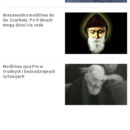
Niezawodna modlitwa do
św. Szarbela. Po 9 dniach
mogą dziać się cuda
Modlitwa ojca Pio w
trudnych i beznadziejnych
sytuacjach