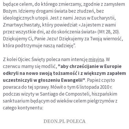
będące celem, do którego zmierzamy, zgodnie z zamysłem
Bożym. Idziemy drogami świata bez złudzeń, bez
ideologicznych utopii. Jest z nami Jezus w Eucharystii,
Zmartwychwstały, który powiedział: «Ja jestem z wami
przez wszystkie dni, aż do skończenia świata» (Mt 28, 20).
Dziękujemy Ci, Panie Jezu! Dziękujemy za Twoją wierność,
która podtrzymuje naszą nadzieję".
Z kolei Ojciec Święty poleca nam intencję
misyjną
. W
czerwcu mamy się modlić,
"aby chrześcijanie w Europie
odkryli na nowo swoją tożsamość i z większym zapałem
uczestniczyli w głoszeniu Ewangelii"
. Papież często
powraca do tej sprawy. Mówił o tym 6 listopada 2010 r.
podczas wizyty w Santiago de Composteli, hiszpańskim
sanktuarium będącym od wieków celem pielgrzymów z
całego kontynentu:
DEON.PL POLECA