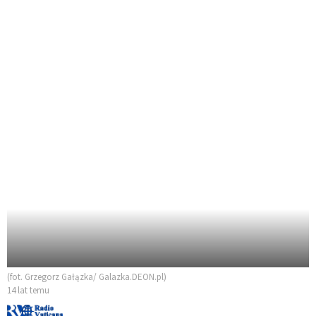
(fot. Grzegorz Gałązka/ Galazka.DEON.pl)
14 lat temu