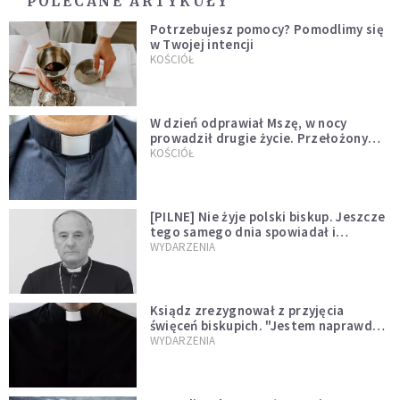
POLECANE ARTYKUŁY
Potrzebujesz pomocy? Pomodlimy się
w Twojej intencji
KOŚCIÓŁ
W dzień odprawiał Mszę, w nocy
prowadził drugie życie. Przełożony
kazał mu opuścić zakon
KOŚCIÓŁ
[PILNE] Nie żyje polski biskup. Jeszcze
tego samego dnia spowiadał i
sprawował Mszę świętą
WYDARZENIA
Ksiądz zrezygnował z przyjęcia
święceń biskupich. "Jestem naprawdę
niegodny"
WYDARZENIA