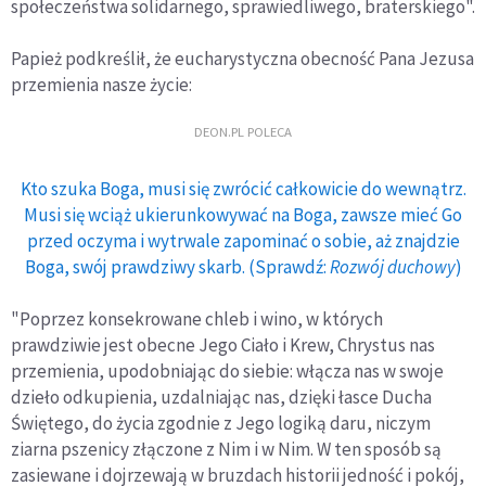
społeczeństwa solidarnego, sprawiedliwego, braterskiego".
Papież podkreślił, że eucharystyczna obecność Pana Jezusa
przemienia nasze życie:
DEON.PL POLECA
Kto szuka Boga, musi się zwrócić całkowicie do wewnątrz.
Musi się wciąż ukierunkowywać na Boga, zawsze mieć Go
przed oczyma i wytrwale zapominać o sobie, aż znajdzie
Boga, swój prawdziwy skarb. (Sprawdź:
Rozwój duchowy
)
"Poprzez konsekrowane chleb i wino, w których
prawdziwie jest obecne Jego Ciało i Krew, Chrystus nas
przemienia, upodobniając do siebie: włącza nas w swoje
dzieło odkupienia, uzdalniając nas, dzięki łasce Ducha
Świętego, do życia zgodnie z Jego logiką daru, niczym
ziarna pszenicy złączone z Nim i w Nim. W ten sposób są
zasiewane i dojrzewają w bruzdach historii jedność i pokój,