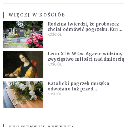
WIĘCEJ W:
KOŚCIÓŁ
Rodzina twierdzi, że proboszcz
chciał odmówić pogrzebu. Kuria
zapowiada wyjaśnienia
KOŚCIÓŁ
Leon XIV: W św. Agacie widzimy
zwycięstwo miłości nad śmiercią
KOŚCIÓŁ
Katolicki pogrzeb muzyka
odwołano tuż przed
uroczystością. Powodem była
KOŚCIÓŁ
przynależność do masonerii