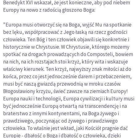
Benedykt XVI wskazał, że jest konieczne, aby pod niebem
Europy na nowo z radością głoszono Boga:
"Europa musi otworzyć się na Boga, wyjść Mu na spotkanie
bez lęku, współpracować z Jego łaską na rzecz godności
człowieka. Ten Bóg i ten człowiek objawili się konkretnie i
historycznie w Chrystusie. W Chrystusie, którego możemy
spotkać na drogach prowadzących do Composteli, bowiem
na nich, na ich rozstajach stoi krzyż, który wita i wskazuje
właściwy kierunek. Ten krzyż, najwyższy znak miłości aż do
końca, przez co jest jednocześnie darem i przebaczeniem,
musi być naszą gwiazdą przewodnią w mroku czasów.
Błogosławiony krzyżu, świeć zawsze na ziemiach Europy!
Europa nauki i technologii, Europa cywilizacji i kultury musi
być jednocześnie Europą otwartą na transcendencję i na
braterstwo z innymi kontynentami, na Boga żywego i
prawdziwego, poczynając od żywego i prawdziwego
człowieka. To właśnie jest wkład, jaki Kościół pragnie dać
Europie - dbałość o Boga i dbałość o człowieka, dzięki