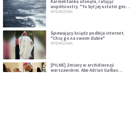
Karmelitanka utonęła, ratując
współsiostry. "To był jej ostatni gest
miłości"
WYDARZENIA
Śpiewający ksiądz podbija internet.
"Chcę go na swoim ślubie"
WYDARZENIA
[PILNE] Zmiany w archidiecezji
warszawskiej. Abp Adrian Galbas
wręczył dekrety nowym proboszczom
KOŚCIÓŁ
[PILNE] Podjęto kroki ws. księdza
Sawielewicza. Nie zobaczymy go w
mediach
WYDARZENIA