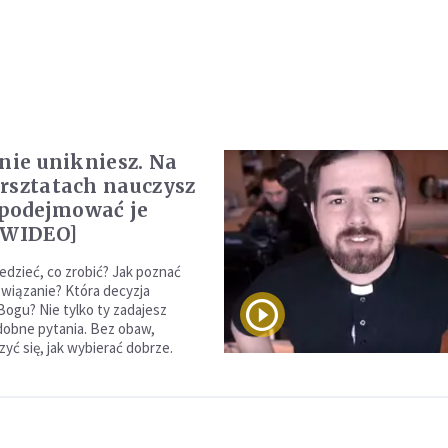
 nie unikniesz. Na
rsztatach nauczysz
k podejmować je
[WIDEO]
dzieć, co zrobić? Jak poznać
związanie? Która decyzja
Bogu? Nie tylko ty zadajesz
odobne pytania. Bez obaw,
yć się, jak wybierać dobrze.