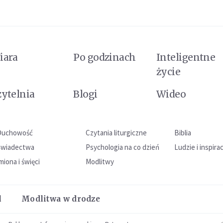
iara
Po godzinach
Inteligentne
życie
zytelnia
Blogi
Wideo
Duchowość
Czytania liturgiczne
Biblia
Świadectwa
Psychologia na co dzień
Ludzie i inspira
miona i święci
Modlitwy
l
Modlitwa w drodze