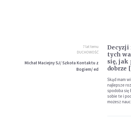
Decyzji
7 lat temu
DUCHOWOŚĆ
tych wa
się, ja
Michał Maciejny SJ/ Szkoła Kontaktu z
dobrze 
Bogiem/ ed
Skąd mam wie
najlepsze ro
spodoba się 
sobie te i p
możesz naucz