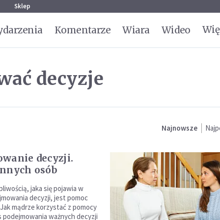
g
Sklep
Wię
darzenia
Komentarze
Wiara
Wideo
wać decyzje
Najnowsze
Najp
wanie decyzji.
innych osób
iwością, jaka się pojawia w
jmowania decyzji, jest pomoc
 Jak mądrze korzystać z pomocy
s podejmowania ważnych decyzji