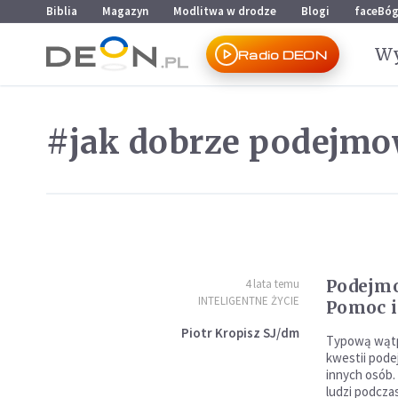
Przejdź do menu głównego
Przejdź do treści
Biblia
Magazyn
Modlitwa w drodze
Blogi
faceBó
Wy
Radio DEON
#jak dobrze podejmo
Podejmo
4 lata temu
INTELIGENTNE ŻYCIE
Pomoc 
Piotr Kropisz SJ/dm
Typową wątpl
kwestii pode
innych osób.
ludzi podcza