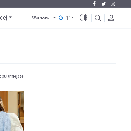
11
°
cej
Warszawa
opularniejsze