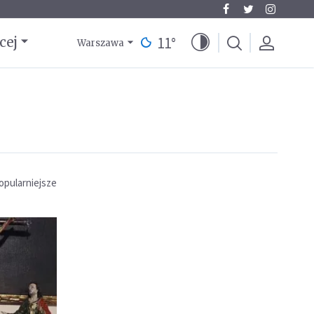
11
°
cej
Warszawa
opularniejsze