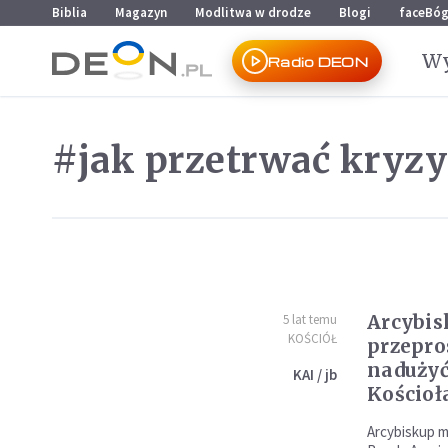
Przejdź do menu głównego
Przejdź do treści
Biblia
Magazyn
Modlitwa w drodze
Blogi
faceBó
Wy
Radio DEON
#jak przetrwać kryzy
Arcybis
5 lat temu
KOŚCIÓŁ
przepro
nadużyć
KAI / jb
Kościoł
Arcybiskup m