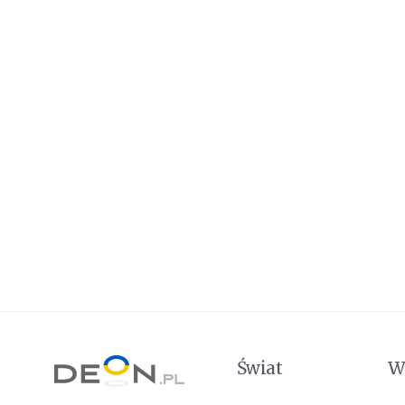
Świat
W