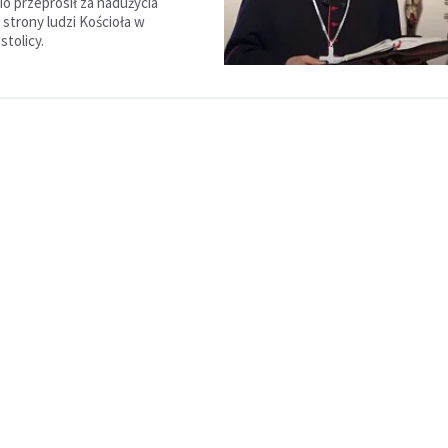
io przeprosił za nadużycia
 strony ludzi Kościoła w
stolicy.