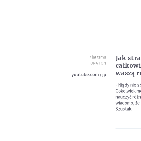
Jak stra
7 lat temu
ONA I ON
całkowi
waszą r
youtube.com / jp
- Nigdy nie s
Cokolwiek mów
nauczyć różn
wiadomo, że 
Szustak.