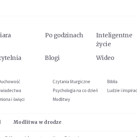
iara
Po godzinach
Inteligentne
życie
zytelnia
Blogi
Wideo
Duchowość
Czytania liturgiczne
Biblia
Świadectwa
Psychologia na co dzień
Ludzie i inspira
miona i święci
Modlitwy
l
Modlitwa w drodze