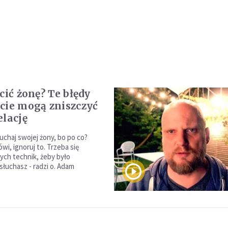
cić żonę? Te błędy
cie mogą zniszczyć
elację
łuchaj swojej żony, bo po co?
i, ignoruj to. Trzeba się
ych technik, żeby było
słuchasz - radzi o. Adam