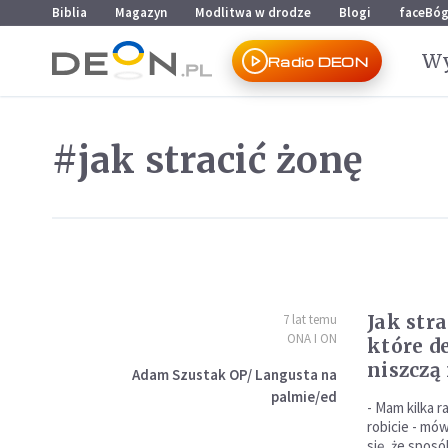
Przejdź do menu głównego
Przejdź do treści
Biblia
Magazyn
Modlitwa w drodze
Blogi
faceBó
Wy
Radio DEON
#jak stracić żonę
Jak stra
7 lat temu
ONA I ON
które d
niszczą
Adam Szustak OP/ Langusta na
palmie/ed
- Mam kilka r
robicie - mó
się, że sposó