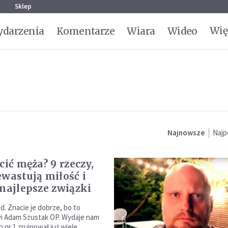
g
Sklep
Wię
darzenia
Komentarze
Wiara
Wideo
Najnowsze
Najp
cić męża? 9 rzeczy,
ewastują miłość i
 najlepsze związki
ad. Znacie je dobrze, bo to
wi Adam Szustak OP. Wydaje nam
b nr 1 zrujnował już wiele