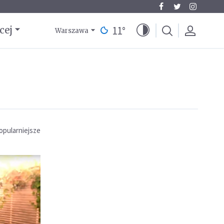
11
°
cej
Warszawa
opularniejsze