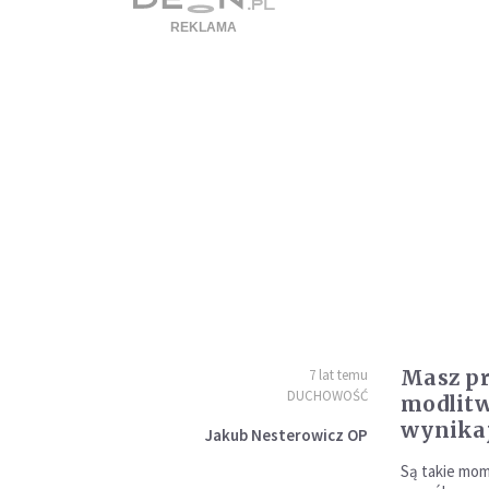
Masz pr
7 lat temu
DUCHOWOŚĆ
modlitw
wynikaj
Jakub Nesterowicz OP
Są takie mom