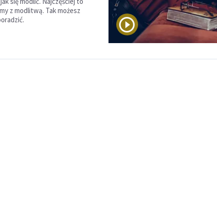
ak się modlić. Najczęściej to
my z modlitwą. Tak możesz
poradzić.