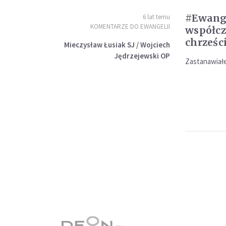
#Ewange
6 lat temu
KOMENTARZE DO EWANGELII
współc
chrześc
Mieczysław Łusiak SJ / Wojciech
Jędrzejewski OP
Zastanawiałe