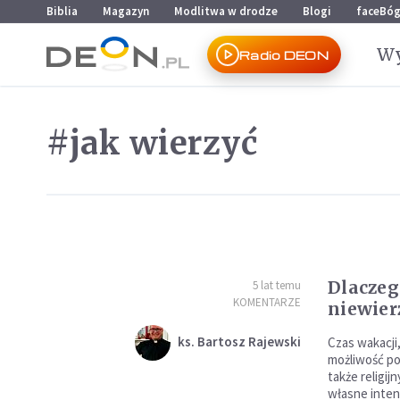
Przejdź do menu głównego
Przejdź do treści
Biblia
Magazyn
Modlitwa w drodze
Blogi
faceBó
Wy
Radio DEON
#jak wierzyć
Dlaczeg
5 lat temu
KOMENTARZE
niewier
ks. Bartosz Rajewski
Czas wakacji
możliwość pog
także religi
własne inte