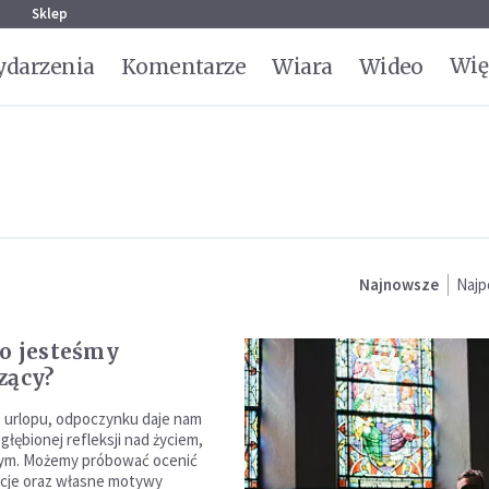
g
Sklep
Wię
darzenia
Komentarze
Wiara
Wideo
Najnowsze
Najp
o jesteśmy
zący?
, urlopu, odpoczynku daje nam
łębionej refleksji nad życiem,
jnym. Możemy próbować ocenić
ncje oraz własne motywy