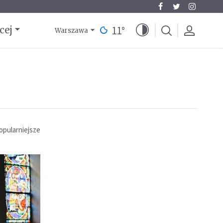
11
°
cej
Warszawa
opularniejsze