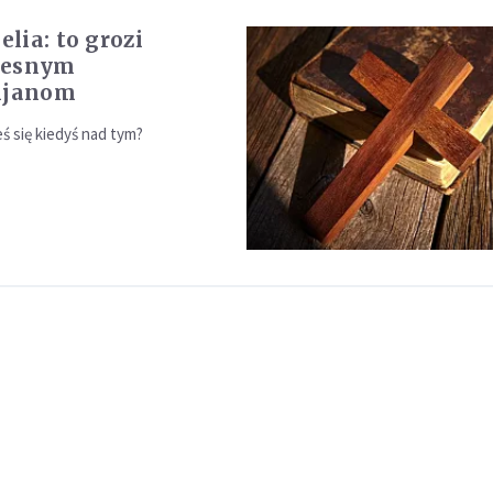
lia: to grozi
zesnym
ijanom
ś się kiedyś nad tym?