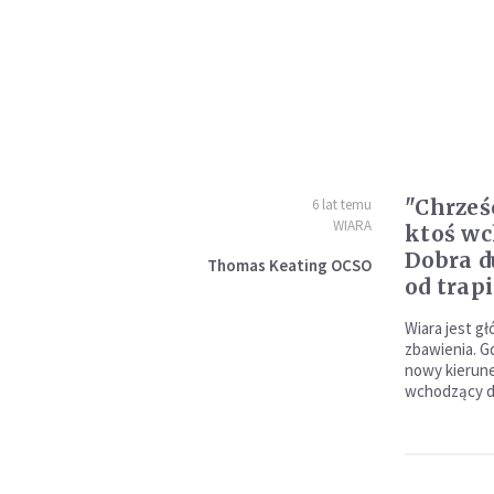
"Chrześ
6 lat temu
WIARA
ktoś wc
Dobra d
Thomas Keating OCSO
od trap
Wiara jest g
zbawienia. Gd
nowy kierunek
wchodzący d