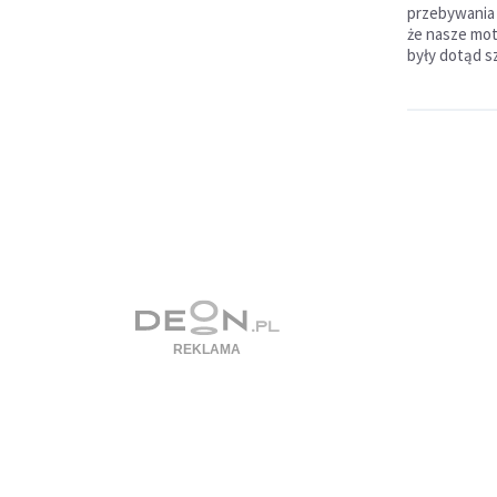
przebywania 
że nasze moty
były dotąd s