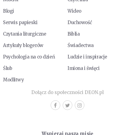
Blogi
Wideo
Serwis papieski
Duchowość
Czytania liturgiczne
Biblia
Artykuły blogerów
Świadectwa
Psychologia na co dzień
Ludzie i inspiracje
Ślub
Imiona i święci
Modlitwy
Dołącz do społeczności DEON.pl
Wspieraj naszą misję