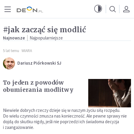
Przejdź do menu głównego
Przejdź do treści
#jak zacząć się modlić
Najnowsze
Najpopularniejsze
5 lat temu
WIARA
Dariusz Piórkowski SJ
To jeden z powodów
obumierania modlitwy
Niewiele dobrych rzeczy dzieje się w naszym życiu siłą rozpędu.
Do wielu czynności zmusza nas konieczność. Ale pewne sprawy nie
dojdą do skutku nigdy, jeśli nie poprzedzi ich świadoma decyzja
i zaangażowanie.