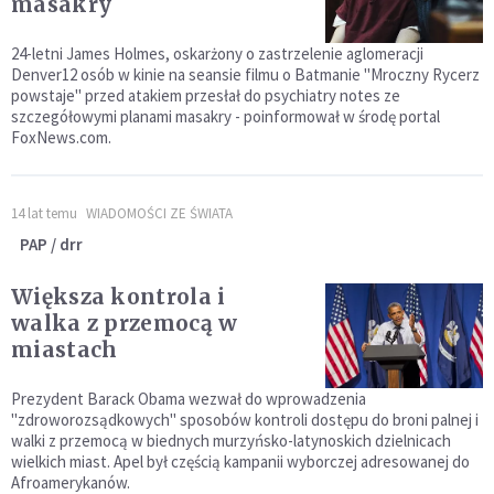
masakry
24-letni James Holmes, oskarżony o zastrzelenie aglomeracji
Denver12 osób w kinie na seansie filmu o Batmanie "Mroczny Rycerz
powstaje" przed atakiem przesłał do psychiatry notes ze
szczegółowymi planami masakry - poinformował w środę portal
FoxNews.com.
14 lat temu
WIADOMOŚCI ZE ŚWIATA
PAP / drr
Większa kontrola i
walka z przemocą w
miastach
Prezydent Barack Obama wezwał do wprowadzenia
"zdroworozsądkowych" sposobów kontroli dostępu do broni palnej i
walki z przemocą w biednych murzyńsko-latynoskich dzielnicach
wielkich miast. Apel był częścią kampanii wyborczej adresowanej do
Afroamerykanów.