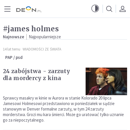
Przejdź do menu głównego
Przejdź do treści
#james holmes
Najnowsze
Najpopularniejsze
14 lat temu
WIADOMOŚCI ZE ŚWIATA
PAP / psd
24 zabójstwa - zarzuty
dla mordercy z kina
Sprawcy masakry w kinie w Aurora w stanie Kolorado 20 lipca
Jamesowi Holmesowi przedstawiono w poniedziałek w sądzie
stanowym w Denver formalne zarzuty, w tym 24 zarzuty
morderstwa. Grozi mu kara śmierci. Może go uratować tylko uznanie
go za niepoczytalnego.