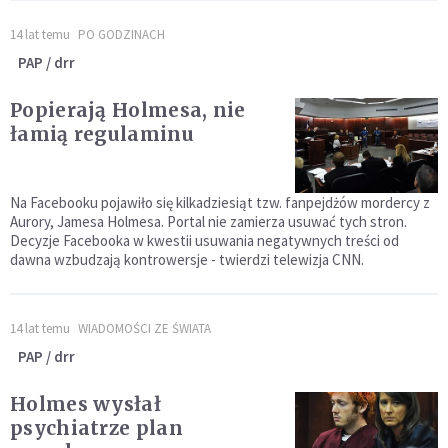
14 lat temu
PO GODZINACH
PAP / drr
Popierają Holmesa, nie
łamią regulaminu
Na Facebooku pojawiło się kilkadziesiąt tzw. fanpejdżów mordercy z
Aurory, Jamesa Holmesa. Portal nie zamierza usuwać tych stron.
Decyzje Facebooka w kwestii usuwania negatywnych treści od
dawna wzbudzają kontrowersje - twierdzi telewizja CNN.
14 lat temu
WIADOMOŚCI ZE ŚWIATA
PAP / drr
Holmes wysłał
psychiatrze plan