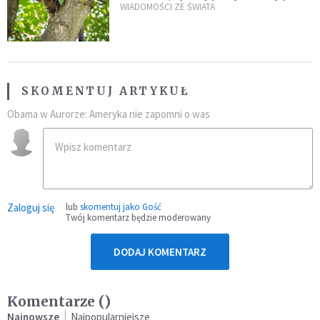
kaczki. W końcu popełnił
WIADOMOŚCI ZE ŚWIATA
fatalny błąd
SKOMENTUJ ARTYKUŁ
Obama w Aurorze: Ameryka nie zapomni o was
Zaloguj się
lub
skomentuj jako Gość
Twój komentarz będzie moderowany
DODAJ KOMENTARZ
Komentarze (
)
Najnowsze
Najpopularniejsze