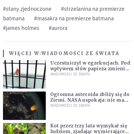
#stany zjednoczone
#strzelanina na premierze
batmana
#masakra na premierze batmana
#james holmes
#aurora
WIĘCEJ W:
WIADOMOŚCI ZE ŚWIATA
Uczestniczył w egzekucjach. Pod
wpływem słów papieża zmienił
zdanie
WIADOMOŚCI ZE ŚWIATA
Ogromna asteroida zbliży się do
Ziemi. NASA uspokaja: nie ma
zagrożenia
WIADOMOŚCI ZE ŚWIATA
Kot przez trzy lata wymykał się
ludziom, zjadając wymierające