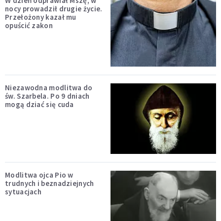
W dzień odprawiał Mszę, w
nocy prowadził drugie życie.
Przełożony kazał mu
opuścić zakon
Niezawodna modlitwa do
św. Szarbela. Po 9 dniach
mogą dziać się cuda
Modlitwa ojca Pio w
trudnych i beznadziejnych
sytuacjach