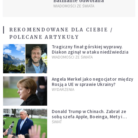
Batmanie odwołana
WIADOMOŚCI ZE ŚWIATA
REKOMENDOWANE DLA CIEBIE /
POLECANE ARTYKUŁY
Tragiczny finał górskiej wyprawy.
Diakon zginął w ataku niedźwiedzia
WIADOMOŚCI ZE ŚWIATA
Angela Merkel jako negocjator między
Rosją a UE w sprawie Ukrainy?
WYDARZENIA
Donald Trump w Chinach. Zabrał ze
sobą szefa Apple, Boeinga, Mety i
Muska
ŚWIAT