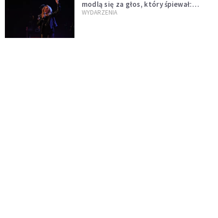
modlą się za głos, który śpiewał:
"Lord, help me"
WYDARZENIA