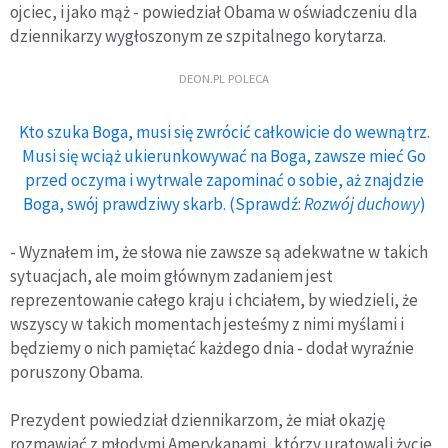
ojciec, i jako mąż - powiedział Obama w oświadczeniu dla
dziennikarzy wygłoszonym ze szpitalnego korytarza.
DEON.PL POLECA
Kto szuka Boga, musi się zwrócić całkowicie do wewnątrz.
Musi się wciąż ukierunkowywać na Boga, zawsze mieć Go
przed oczyma i wytrwale zapominać o sobie, aż znajdzie
Boga, swój prawdziwy skarb. (Sprawdź:
Rozwój duchowy
)
- Wyznałem im, że słowa nie zawsze są adekwatne w takich
sytuacjach, ale moim głównym zadaniem jest
reprezentowanie całego kraju i chciałem, by wiedzieli, że
wszyscy w takich momentach jesteśmy z nimi myślami i
będziemy o nich pamiętać każdego dnia - dodał wyraźnie
poruszony Obama.
Prezydent powiedział dziennikarzom, że miał okazję
rozmawiać z młodymi Amerykanami, którzy uratowali życie