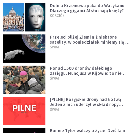
Dolina Krzemowa puka do Watykanu.
Dlaczego giganci AI słuchają księży?
KOŚCIÓŁ
Przeleci bliżej Ziemi niż niektóre
satelity. W poniedziałek miniemy się z
asteroidą, która poprzedzi znacznie
ŚWIAT
większego "gościa"
Ponad 1500 dronów dalekiego
zasięgu. Nuncjusz w Kijowie: to nie
wygląda na wolę zakończenia wojny
ŚWIAT
[PILNE] Rosyjskie drony nad Łotwą.
Jeden z nich uderzył w skład ropy
naftowej
ŚWIAT
Bonnie Tyler walczy o życie. Dziś fani