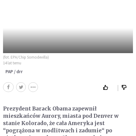
(fot. EPA/Chip Somodevilla)
14 lat temu
PAP / drr
Prezydent Barack Obama zapewnił
mieszkańców Aurory, miasta pod Denver w
stanie Kolorado, że cała Ameryka jest
“pogrążona w modlitwach i zadumie“ po