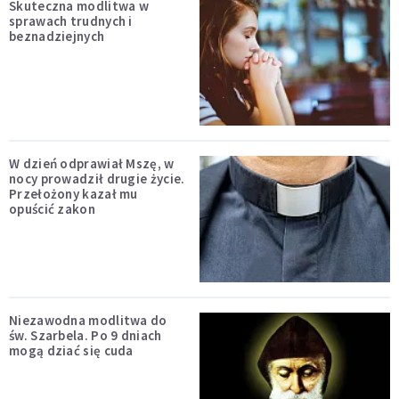
Skuteczna modlitwa w
sprawach trudnych i
beznadziejnych
W dzień odprawiał Mszę, w
nocy prowadził drugie życie.
Przełożony kazał mu
opuścić zakon
Niezawodna modlitwa do
św. Szarbela. Po 9 dniach
mogą dziać się cuda