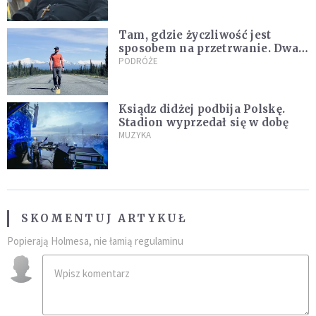
nagranie z pielgrzymki
Tam, gdzie życzliwość jest
sposobem na przetrwanie. Dwa
tygodnie na Alasce [REPORTAŻ]
PODRÓŻE
Ksiądz didżej podbija Polskę.
Stadion wyprzedał się w dobę
MUZYKA
SKOMENTUJ ARTYKUŁ
Popierają Holmesa, nie łamią regulaminu