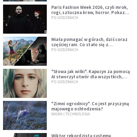
Paris Fashion Week 2026, czyli mrok,
rogi, sztuczna krew, horror. Pokaz
mody czy fascynacja diabłem?
PO GODZINACH
Miała pomagać w górach, dziś coraz
częściej rani. Co stało się z
Tatromaniakami?
PO GODZINACH
"Słowa jak wilki". Kapucyn za pomocą
AI stworzył utwór dla wszystkich,
którzy doświadczają hejtu
PO GODZINACH
"Zimni ogrodnicy". Co jest przyczyną
majowego ochłodzenia?
NAUKA I TECHNOLOGIA
Wiktor rekordzistą systemu