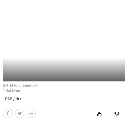
(fot. EPA/RJ Sangosti)
14 lat temu
PAP / drr