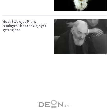
Modlitwa ojca Pio w
trudnych i beznadziejnych
sytuacjach