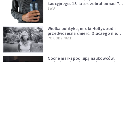
kaucyjnego. 15-latek zebrał ponad 7
tys. butelek i puszek
ŚWIAT
Wielka polityka, mroki Hollywood i
przedwczesna śmierć. Dlaczego nie
możemy przestać mówić o Marilyn
PO GODZINACH
Monroe?
Nocne marki pod lupą naukowców.
Badanie wskazuje na większe ryzyko
zawału
PO GODZINACH