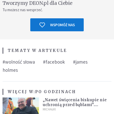
Tworzymy DEON.pl dla Ciebie
Tu możesz nas wesprzeć.
WSPOMÓŻ NAS
TEMATY W ARTYKULE
#wolność słowa
#facebook
#james
holmes
WIĘCEJ W:
PO GODZINACH
„Nawet święcenia biskupie nie
uchronią przed bąblami”.
Archidiecezja pokazała
MICHAŁKI