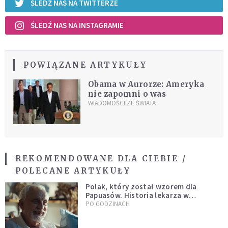
ŚLEDŹ NAS NA TWITTERZE
ŚLEDŹ NAS NA INSTAGRAMIE
POWIĄZANE ARTYKUŁY
Obama w Aurorze: Ameryka
nie zapomni o was
WIADOMOŚCI ZE ŚWIATA
REKOMENDOWANE DLA CIEBIE /
POLECANE ARTYKUŁY
Polak, który został wzorem dla
Papuasów. Historia lekarza w
sutannie, który uleczył dżunglę
PO GODZINACH