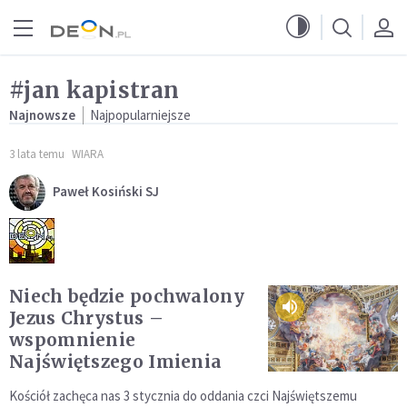
Przejdź do menu głównego
Przejdź do treści
#jan kapistran
Najnowsze
Najpopularniejsze
3 lata temu
WIARA
Paweł Kosiński SJ
Niech będzie pochwalony
Jezus Chrystus –
wspomnienie
Najświętszego Imienia
Kościół zachęca nas 3 stycznia do oddania czci Najświętszemu