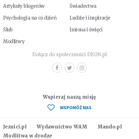
Artykuły blogerów
Świadectwa
Psychologia na co dzień
Ludzie i inspiracje
Ślub
Imiona i święci
Modlitwy
Dołącz do społeczności DEON.pl
Wspieraj naszą misję
WSPOMÓŻ NAS
Jezuici.pl
Wydawnictwo WAM
Mando.pl
Modlitwa w drodze