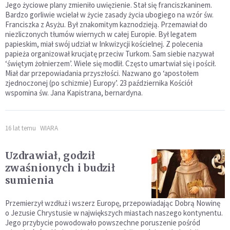
Jego życiowe plany zmieniło uwięzienie. Stał się franciszkaninem.
Bardzo gorliwie wcielał w życie zasady życia ubogiego na wzór św.
Franciszka z Asyżu. Był znakomitym kaznodzieją. Przemawiał do
niezliczonych tłumów wiernych w całej Europie. Był legatem
papieskim, miał swój udział w Inkwizycji kościelnej. Z polecenia
papieża organizował krucjatę przeciw Turkom. Sam siebie nazywał
‘świętym żołnierzem’. Wiele się modlił. Często umartwiał się i pościł.
Miał dar przepowiadania przyszłości. Nazwano go ‘apostołem
zjednoczonej (po schizmie) Europy’. 23 października Kościół
wspomina św. Jana Kapistrana, bernardyna.
16 lat temu
WIARA
Uzdrawiał, godził
zwaśnionych i budził
sumienia
Przemierzył wzdłuż i wszerz Europę, przepowiadając Dobrą Nowinę
o Jezusie Chrystusie w największych miastach naszego kontynentu.
Jego przybycie powodowało powszechne poruszenie pośród