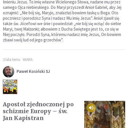
Imieniu Jezus. To imię własne Wcielonego Słowa, nadane mu przez
samego Ojca niebieskiego. Do Maryi przyszedł Anioł Gabriel, aby Jej
oznajmić: „Nie bój się, Maryjo, znalazłaś bowiem łaskę u Boga. Oto
poczniesz i porodzisz Syna i nadasz Mu imię Jezus”. Anioł zjawił się
także św. Józefowi we śnie i powiedział: „nie bój się wziąć do siebie
Maryi, twej Małżonki; albowiem z Ducha Świętego jest to, co się w
Niej poczęło. Porodzi Syna, któremu nadasz imię Jezus, On bowiem
zbawi swój lud od jego grzechów”.
3 lata temu
WIARA
Paweł Kosiński SJ
Apostoł zjednoczonej po
schizmie Europy – św.
Jan Kapistran