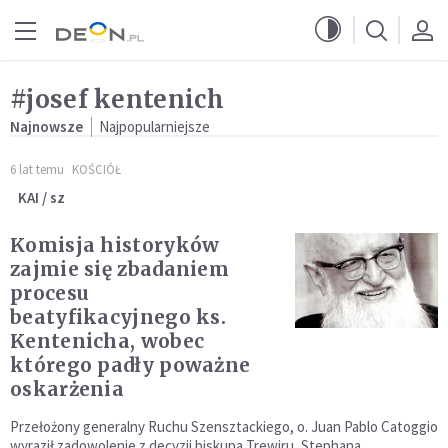
Przejdź do menu głównego
Przejdź do treści
#josef kentenich
Najnowsze
Najpopularniejsze
6 lat temu
KOŚCIÓŁ
KAI / sz
Komisja historyków
zajmie się zbadaniem
procesu
beatyfikacyjnego ks.
Kentenicha, wobec
którego padły poważne
oskarżenia
Przełożony generalny Ruchu Szensztackiego, o. Juan Pablo Catoggio
wyraził zadowolenie z decyzji biskupa Trewiru, Stephana