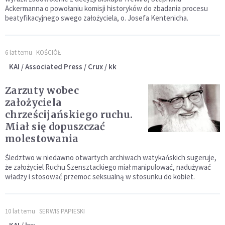
Ackermanna o powołaniu komisji historyków do zbadania procesu
beatyfikacyjnego swego założyciela, o. Josefa Kentenicha.
6 lat temu
KOŚCIÓŁ
KAI / Associated Press / Crux / kk
Zarzuty wobec
założyciela
chrześcijańskiego ruchu.
Miał się dopuszczać
molestowania
Śledztwo w niedawno otwartych archiwach watykańskich sugeruje,
że założyciel Ruchu Szensztackiego miał manipulować, nadużywać
władzy i stosować przemoc seksualną w stosunku do kobiet.
10 lat temu
SERWIS PAPIESKI