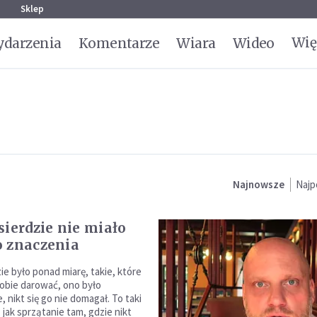
g
Sklep
Wię
darzenia
Komentarze
Wiara
Wideo
Najnowsze
Najp
sierdzie nie miało
 znaczenia
ie było ponad miarę, takie, które
obie darować, ono było
 nikt się go nie domagał. To taki
, jak sprzątanie tam, gdzie nikt