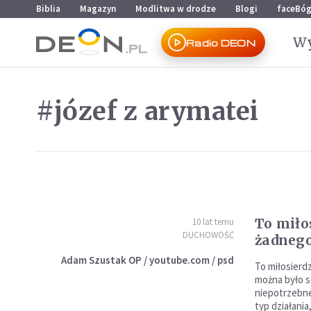
Przejdź do menu głównego
Przejdź do treści
Biblia
Magazyn
Modlitwa w drodze
Blogi
faceBó
Wy
Radio DEON
#józef z arymatei
To miło
10 lat temu
DUCHOWOŚĆ
żadnego
Adam Szustak OP / youtube.com / psd
To miłosierdz
można było s
niepotrzebne,
typ działania