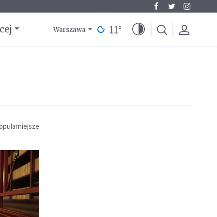
11
°
cej
Warszawa
opularniejsze