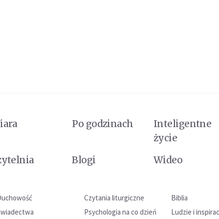
iara
Po godzinach
Inteligentne
życie
zytelnia
Blogi
Wideo
Duchowość
Czytania liturgiczne
Biblia
Świadectwa
Psychologia na co dzień
Ludzie i inspira