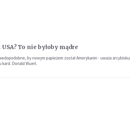
z USA? To nie byłoby mądre
rawdopodobne, by nowym papieżem został Amerykanin - uważa arcybisk
kard. Donald Wuerl.