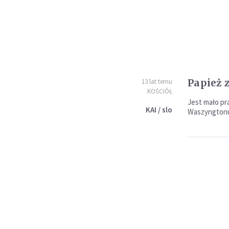
Papież 
13 lat temu
KOŚCIÓŁ
Jest mało p
KAI / slo
Waszyngtonu 