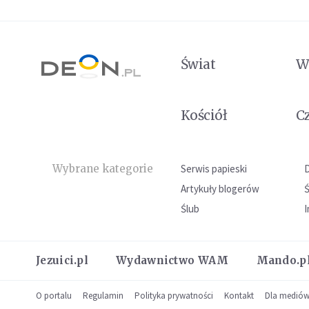
Świat
W
Kościół
C
Wybrane kategorie
Serwis papieski
Artykuły blogerów
Ślub
I
Jezuici.pl
Wydawnictwo WAM
Mando.p
O portalu
Regulamin
Polityka prywatności
Kontakt
Dla medió