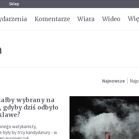
g
Sklep
Wię
darzenia
Komentarze
Wiara
Wideo
a
Najnowsze
Najp
tałby wybrany na
, gdyby dziś odbyło
klawe?
onego watykanisty,
 były by trzy kandydatury - w
den europejczyk.