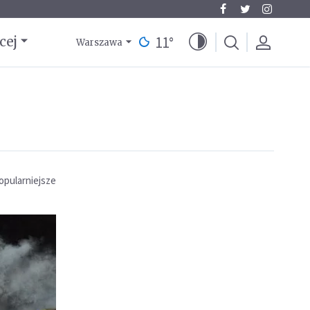
11
°
cej
Warszawa
opularniejsze