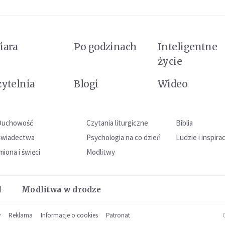
iara
Po godzinach
Inteligentne
życie
zytelnia
Blogi
Wideo
Duchowość
Czytania liturgiczne
Biblia
Świadectwa
Psychologia na co dzień
Ludzie i inspira
miona i święci
Modlitwy
l
Modlitwa w drodze
w
Reklama
Informacje o cookies
Patronat