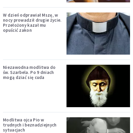
W dzień odprawiał Mszę, w
nocy prowadził drugie życie.
Przełożony kazał mu
opuścić zakon
Niezawodna modlitwa do
św. Szarbela. Po 9 dniach
mogą dziać się cuda
Modlitwa ojca Pio w
trudnych i beznadziejnych
sytuacjach