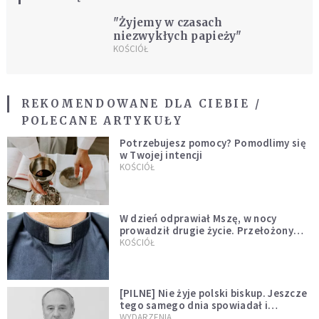
"Żyjemy w czasach
niezwykłych papieży"
KOŚCIÓŁ
REKOMENDOWANE DLA CIEBIE /
POLECANE ARTYKUŁY
Potrzebujesz pomocy? Pomodlimy się
w Twojej intencji
KOŚCIÓŁ
W dzień odprawiał Mszę, w nocy
prowadził drugie życie. Przełożony
kazał mu opuścić zakon
KOŚCIÓŁ
[PILNE] Nie żyje polski biskup. Jeszcze
tego samego dnia spowiadał i
sprawował Mszę świętą
WYDARZENIA