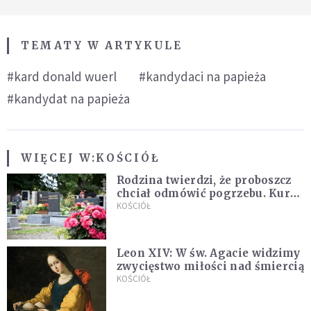
TEMATY W ARTYKULE
#kard donald wuerl
#kandydaci na papieża
#kandydat na papieża
WIĘCEJ W:
KOŚCIÓŁ
Rodzina twierdzi, że proboszcz
chciał odmówić pogrzebu. Kuria
zapowiada wyjaśnienia
KOŚCIÓŁ
Leon XIV: W św. Agacie widzimy
zwycięstwo miłości nad śmiercią
KOŚCIÓŁ