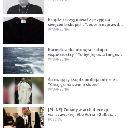
Ksiądz zrezygnował z przyjęcia
święceń biskupich. "Jestem naprawdę
niegodny"
WYDARZENIA
Karmelitanka utonęła, ratując
współsiostry. "To był jej ostatni gest
miłości"
WYDARZENIA
Śpiewający ksiądz podbija internet.
"Chcę go na swoim ślubie"
WYDARZENIA
[PILNE] Zmiany w archidiecezji
warszawskiej. Abp Adrian Galbas
wręczył dekrety nowym proboszczom
KOŚCIÓŁ