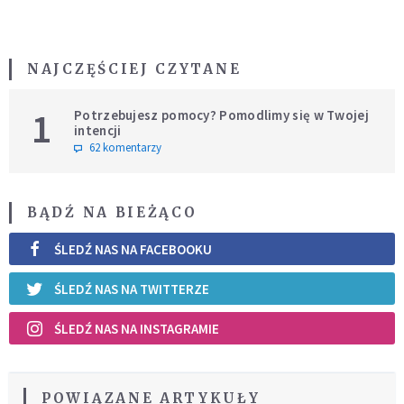
NAJCZĘŚCIEJ CZYTANE
1
Potrzebujesz pomocy? Pomodlimy się w Twojej
intencji
62 komentarzy
BĄDŹ NA BIEŻĄCO
ŚLEDŹ NAS NA FACEBOOKU
ŚLEDŹ NAS NA TWITTERZE
ŚLEDŹ NAS NA INSTAGRAMIE
POWIĄZANE ARTYKUŁY