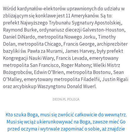
Wśród kardynałów-elektorów uprawnionych do udziału w
zbliżającym się konklawe jest 11 Amerykanów. Są to:
prefekt Najwyższego Trybunału Sygnatury Apostolskiej,
Raymond Burke, ordynariusz diecezji Galveston-Houston,
Daniel DiNardo, metropolita Nowego Jorku, Timothy
Dolan, metropolita Chicago, Francis George, archiprezbiter
bazyliki św. Pawła za Murami, James Harvey, były prefekt
Kongregacji Nauki Wiary, Francis Levada, emerytowany
metropolita San Francisco, Roger Mahony; Wielki Mistrz
Bożogrobców, Edwin O’Brien, metropolita Bostonu, Sean
O’Malley, emerytowany metropolita Filadelfii, Justin Rigali
oraz arcybiskup Waszyngtonu Donald Wuerl.
DEON.PL POLECA
Kto szuka Boga, musi się zwrócić całkowicie do wewnątrz.
Musi się wciąż ukierunkowywać na Boga, zawsze mieć Go
przed oczyma i wytrwale zapominać o sobie, aż znajdzie