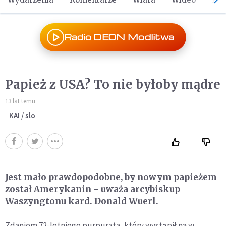
Radio DEON Modlitwa
Papież z USA? To nie byłoby mądre
13 lat temu
KAI / slo
Jest mało prawdopodobne, by nowym papieżem
został Amerykanin - uważa arcybiskup
Waszyngtonu kard. Donald Wuerl.
Zdaniem 72-letniego purpurata, który wystąpił na w