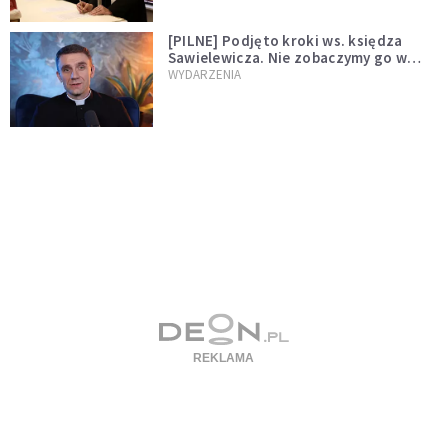
[PILNE] Podjęto kroki ws. księdza
Sawielewicza. Nie zobaczymy go w
mediach
WYDARZENIA