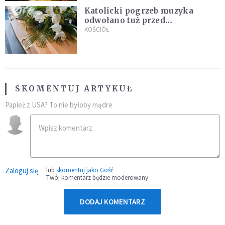
Katolicki pogrzeb muzyka
odwołano tuż przed
uroczystością. Powodem była
KOŚCIÓŁ
przynależność do masonerii
SKOMENTUJ ARTYKUŁ
Papież z USA? To nie byłoby mądre
Zaloguj się
lub
skomentuj jako Gość
Twój komentarz będzie moderowany
DODAJ KOMENTARZ