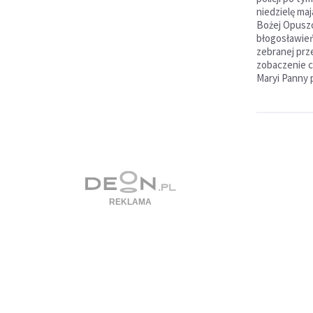
niedzielę maj
Bożej Opuszc
błogosławień
zebranej prz
zobaczenie c
Maryi Panny p