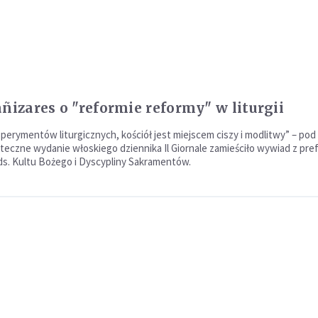
añizares o "reformie reformy" w liturgii
sperymentów liturgicznych, kościół jest miejscem ciszy i modlitwy” – pod
teczne wydanie włoskiego dziennika Il Giornale zamieściło wywiad z pr
ds. Kultu Bożego i Dyscypliny Sakramentów.