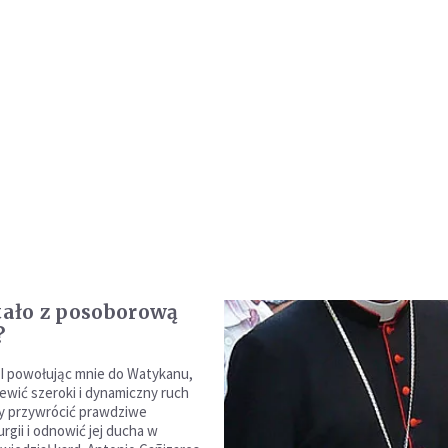
stało z posoborową
?
I powołując mnie do Watykanu,
zewić szeroki i dynamiczny ruch
 by przywrócić prawdziwe
urgii i odnowić jej ducha w