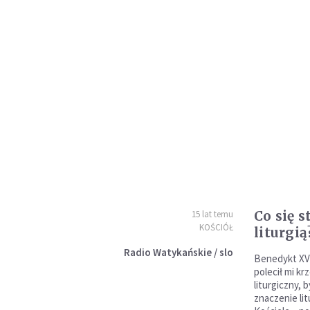
Co się 
15 lat temu
KOŚCIÓŁ
liturgią
Radio Watykańskie / slo
Benedykt XV
polecił mi kr
liturgiczny,
znaczenie lit