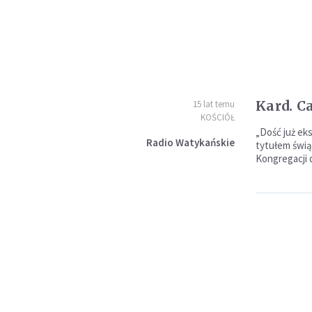
Kard. C
15 lat temu
KOŚCIÓŁ
„Dość już ek
Radio Watykańskie
tytułem świą
Kongregacji 