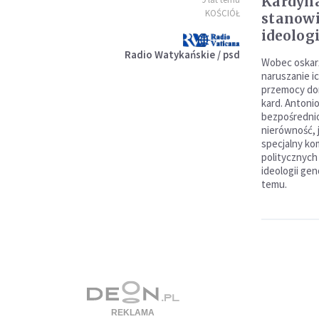
Kardyna
KOŚCIÓŁ
stanow
ideolog
Radio Watykańskie / psd
Wobec oskar
naruszanie i
przemocy dom
kard. Antoni
bezpośrednio
nierówność, j
specjalny ko
politycznych
ideologii gen
temu.