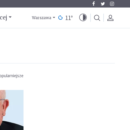
11
°
cej
Warszawa
opularniejsze