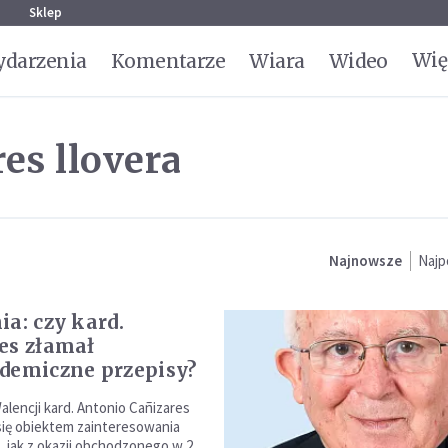
g
Sklep
Wię
darzenia
Komentarze
Wiara
Wideo
es llovera
Najnowsze
Najp
ia: czy kard.
es złamał
demiczne przepisy?
alencji kard. Antonio Cañizares
 się obiektem zainteresowania
m, jak z okazji obchodzonego w 2.