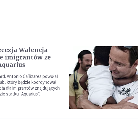
ecezja Walencja
e imigrantów ze
Aquarius
ard. Antonio Cañizares powołał
tab, który będzie koordynował
ła dla imigrantów znajdujących
zie statku "Aquarius".