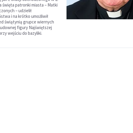
a święta patronki miasta – Matki
zonych – udzielił
stwa i na krótko umożliwił
ed świątynią grupce wiernych
udownej figury Najświętszej
rzy wejściu do bazyliki.