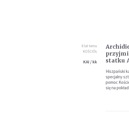
Archidi
8 lat temu
KOŚCIÓŁ
przyjmi
statku 
KAI / kk
Hiszpański k
specjalny sz
pomoc Kościo
się na pokład