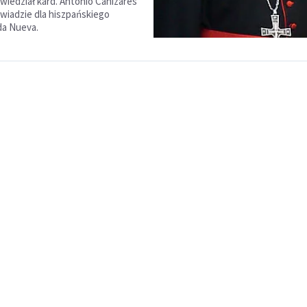
owiedział kard. Antonio Cañizares
wiadzie dla hiszpańskiego
da Nueva.