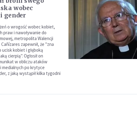
ł broni swego
iska wobec
ii gender
żeń o wrogość wobec kobiet,
ch praw i nawoływanie do
owej, metropolita Walencji
o Cañízares zapewnił, że "zna
 ucisk kobiet i głęboką
aką cierpią". Ogłosił on
munikat w obliczu ataków
 i medialnych po krytyce
der, z jaką wystąpił kilka tygodni