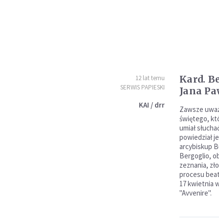
Kard. B
12 lat temu
SERWIS PAPIESKI
Jana Pa
KAI / drr
Zawsze uważa
świętego, któ
umiał słuch
powiedział j
arcybiskup B
Bergoglio, o
zeznania, zł
procesu beat
17 kwietnia w
"Avvenire".