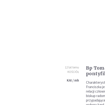
Bp Toma
12 lat temu
KOŚCIÓŁ
pontyfi
KAI / mh
Charakterys
Franciszka je
relacji czło
biskup radom
przypadającej
wyboru kard.