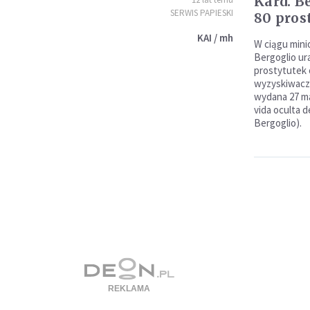
Kard. B
SERWIS PAPIESKI
80 pros
KAI / mh
W ciągu minio
Bergoglio ur
prostytutek o
wyzyskiwaczy
wydana 27 ma
vida oculta d
Bergoglio).