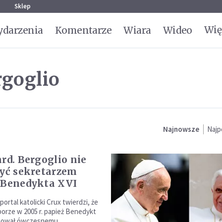
g
Sklep
Wię
darzenia
Komentarze
Wiara
Wideo
rgoglio
Najnowsze
Najp
ard. Bergoglio nie
być sekretarzem
 Benedykta XVI
ortal katolicki Crux twierdzi, że
rze w 2005 r. papież Benedykt
nował ówczesnemu