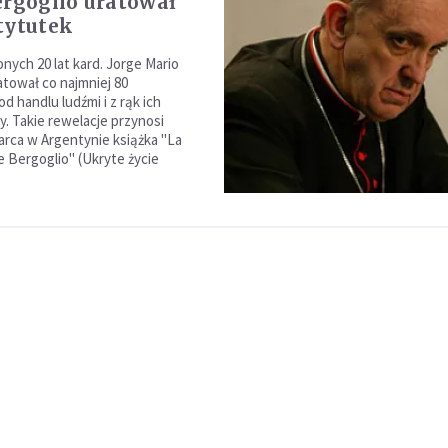
ergoglio uratował
tytutek
nych 20 lat kard. Jorge Mario
atował co najmniej 80
d handlu ludźmi i z rąk ich
. Takie rewelacje przynosi
rca w Argentynie książka "La
e Bergoglio" (Ukryte życie