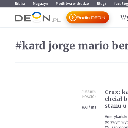
Przejdź do menu głównego
Przejdź do treści
Biblia
Magazyn
Modlitwa w drodze
Blogi
faceBó
Wy
Radio DEON
#kard jorge mario be
Crux: k
7 lat temu
KOŚCIÓŁ
chciał 
stanu u
KAI / ms
Amerykański p
po swym wybo
XVI zapropo