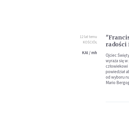
"Franci
12 lat temu
KOŚCIÓŁ
radości
KAI / mh
Ojciec Święt
wyraża się w
człowiekowi 
powiedział a
od wyboru na
Mario Bergog