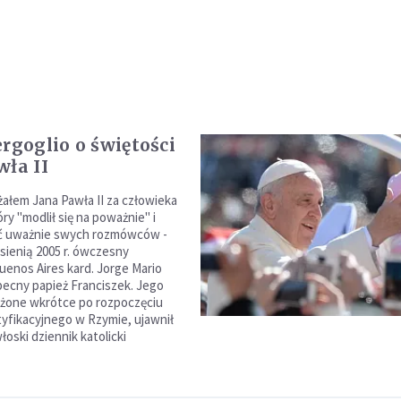
ergoglio o świętości
wła II
łem Jana Pawła II za człowieka
ry "modlił się na poważnie" i
ać uważnie swych rozmówców -
esienią 2005 r. ówczesny
uenos Aires kard. Jorge Mario
becny papież Franciszek. Jego
ożone wkrótce po rozpoczęciu
yfikacyjnego w Rzymie, ujawnił
łoski dziennik katolicki