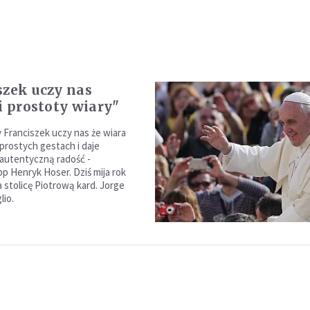
szek uczy nas
 i prostoty wiary"
y Franciszek uczy nas że wiara
 prostych gestach i daje
autentyczną radość -
bp Henryk Hoser. Dziś mija rok
 stolicę Piotrową kard. Jorge
lio.