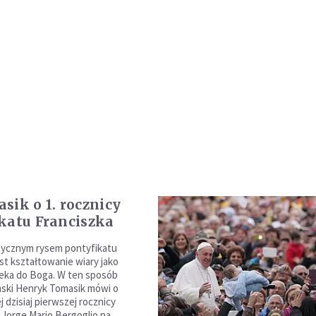
sik o 1. rocznicy
katu Franciszka
tycznym rysem pontyfikatu
st kształtowanie wiary jako
wieka do Boga. W ten sposób
ski Henryk Tomasik mówi o
 dzisiaj pierwszej rocznicy
 Jorge Mario Bergoglio na