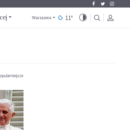
11
°
cej
Warszawa
opularniejsze